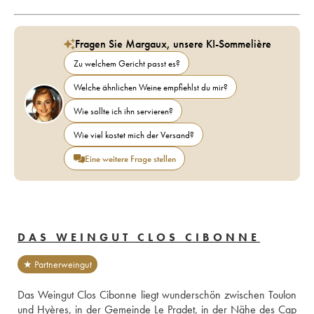
Fragen Sie Margaux, unsere KI-Sommelière
Zu welchem Gericht passt es?
Welche ähnlichen Weine empfiehlst du mir?
Wie sollte ich ihn servieren?
Wie viel kostet mich der Versand?
Eine weitere Frage stellen
DAS WEINGUT CLOS CIBONNE
★ Partnerweingut
Das Weingut Clos Cibonne liegt wunderschön zwischen Toulon 
und Hyères, in der Gemeinde Le Pradet, in der Nähe des Cap 