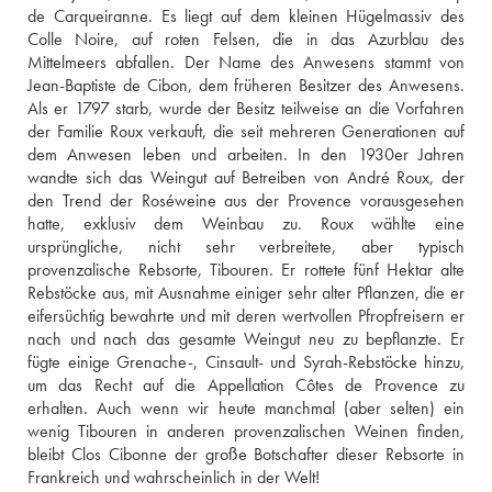
de Carqueiranne. Es liegt auf dem kleinen Hügelmassiv des 
Colle Noire, auf roten Felsen, die in das Azurblau des 
Mittelmeers abfallen. Der Name des Anwesens stammt von 
Jean-Baptiste de Cibon, dem früheren Besitzer des Anwesens. 
Als er 1797 starb, wurde der Besitz teilweise an die Vorfahren 
der Familie Roux verkauft, die seit mehreren Generationen auf 
dem Anwesen leben und arbeiten. In den 1930er Jahren 
wandte sich das Weingut auf Betreiben von André Roux, der 
den Trend der Roséweine aus der Provence vorausgesehen 
hatte, exklusiv dem Weinbau zu. Roux wählte eine 
ursprüngliche, nicht sehr verbreitete, aber typisch 
provenzalische Rebsorte, Tibouren. Er rottete fünf Hektar alte 
Rebstöcke aus, mit Ausnahme einiger sehr alter Pflanzen, die er 
eifersüchtig bewahrte und mit deren wertvollen Pfropfreisern er 
nach und nach das gesamte Weingut neu zu bepflanzte. Er 
fügte einige Grenache-, Cinsault- und Syrah-Rebstöcke hinzu, 
um das Recht auf die Appellation Côtes de Provence zu 
erhalten. Auch wenn wir heute manchmal (aber selten) ein 
wenig Tibouren in anderen provenzalischen Weinen finden, 
bleibt Clos Cibonne der große Botschafter dieser Rebsorte in 
Frankreich und wahrscheinlich in der Welt!