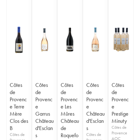
Côtes
Côtes
Côtes
Côtes
Côtes
de
de
de
de
de
Provenc
Provenc
Provenc
Provenc
Provenc
e Terre
e
e Les
e
e
Mère
Garrus
Mûres
Château
Prestige
Clos des
Château
Château
d'Esclan
Minuty
B
d'Esclan
de
s
Côtes de
Provence
Côtes de
s
Roquefo
Côtes de
AOC
Provence
Provence