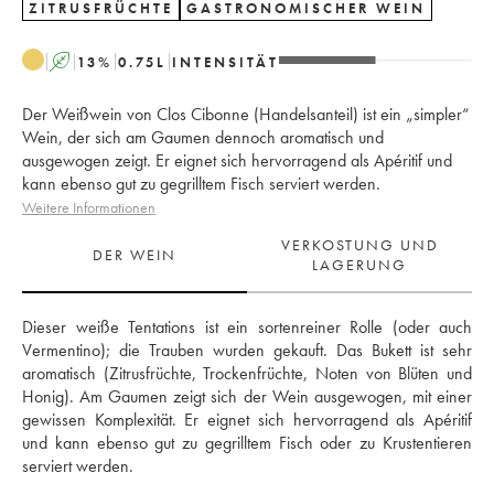
ZITRUSFRÜCHTE
GASTRONOMISCHER WEIN
A
13
%
0.75
L
INTENSITÄT
Der Weißwein von Clos Cibonne (Handelsanteil) ist ein „simpler“
Wein, der sich am Gaumen dennoch aromatisch und
ausgewogen zeigt. Er eignet sich hervorragend als Apéritif und
kann ebenso gut zu gegrilltem Fisch serviert werden.
Weitere Informationen
VERKOSTUNG UND
DER WEIN
LAGERUNG
Dieser weiße Tentations ist ein sortenreiner Rolle (oder auch 
Vermentino); die Trauben wurden gekauft. Das Bukett ist sehr 
aromatisch (Zitrusfrüchte, Trockenfrüchte, Noten von Blüten und 
Honig). Am Gaumen zeigt sich der Wein ausgewogen, mit einer 
gewissen Komplexität. Er eignet sich hervorragend als Apéritif 
und kann ebenso gut zu gegrilltem Fisch oder zu Krustentieren 
serviert werden.