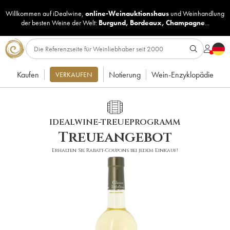
Willkommen auf iDealwine,
online-Weinauktionshaus
und
Weinhandlung
der besten Weine der Welt:
Burgund
,
Bordeaux
,
Champagne
...
Kaufen
Notierung
Wein-Enzyklopädie
VERKAUFEN
IDEALWINE-TREUEPROGRAMM
Treueangebot
Erhalten Sie Rabatt-Coupons bei jedem Einkauf!