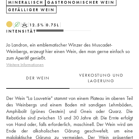
MINERALISCH
GASTRONOMISCHER WEIN
GEFÄLLIGER WEIN
A
K
12.5
%
0.75
L
INTENSITÄT
Jo Landron, ein emblematischer Winzer des Muscadet-
Weinbergs, erzeugt hier einen Wein, den man gerne einfach so
zum Aperitif genießt.
Weitere Informationen
VERKOSTUNG UND
DER WEIN
LAGERUNG
Der Wein "La Louvetrie" stammt von einem Plateau im oberen Teil 
des Weinbergs und einem Boden mit sandigen Lehmböden, 
Amphibolit (grünes Gestein) und Gneis oder Quarz. Die 
Rebstöcke sind zwischen 15 und 30 Jahre alt. Die Ernte erfolgt 
von Hand oder, falls erforderlich, maschinell. Der Wein wird am 
Ende der alkoholischen Gärung geschwefelt, um eine 
malolaktische Gärung zu vermeiden. Der Wein präsentiert 