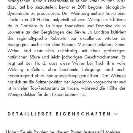
biologischen Anbaus überredete er seinen Vater im Jahr 1987 
dazu, auf bio umzustellen, bevor er 2011 begann, biologisch-
dynamische zu produzieren. Der Weinberg umfasst heute eine 
Fläche von 48 Hektar, aufgeteilt auf zwei Weingüter: Château 
de la Carizière in La Haye Fouassière und Domaine de la 
Louvetrie an den Berghängen des Sèvre. Jo Landron kultiviert 
die regionaltypische Rebsorte par excellence: Melon de 
Bourgogne, auch unter dem Namen Muscadet bekannt. Seine 
Weine sind erstaunlich reichhaltig, mit einer großartigen 
natürlichen Säure und leicht jodhaltigen Geschmacksnoten. Es 
liegt auf der Hand, dass diese Weine bei Tisch ihre volle 
Wirkung entfalten, aber bestimmte Jahrgänge sind auch 
hervorragend ohne Speisebegleitung genießbar. Das Weingut 
hat sich an die Spitzenposition der Appellation vorgearbeitet und 
ist in vielen Top-Restaurants zu finden, während die Hälfte der 
Weinproduktion für den Export bestimmt ist.
DETAILLIERTE EIGENSCHAFTEN
Haben Sie ein Problem bei diesem Posten festgestellt?
Melden