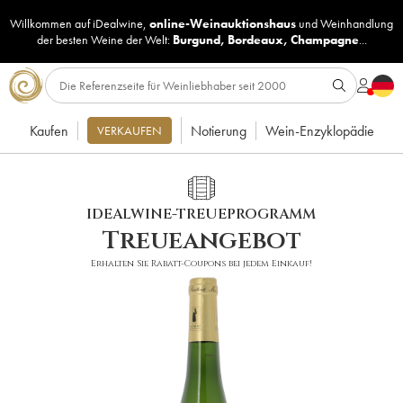
Willkommen auf iDealwine,
online-Weinauktionshaus
und
Weinhandlung
der besten Weine der Welt:
Burgund
,
Bordeaux
,
Champagne
...
Kaufen
Notierung
Wein-Enzyklopädie
VERKAUFEN
IDEALWINE-TREUEPROGRAMM
Treueangebot
Erhalten Sie Rabatt-Coupons bei jedem Einkauf!