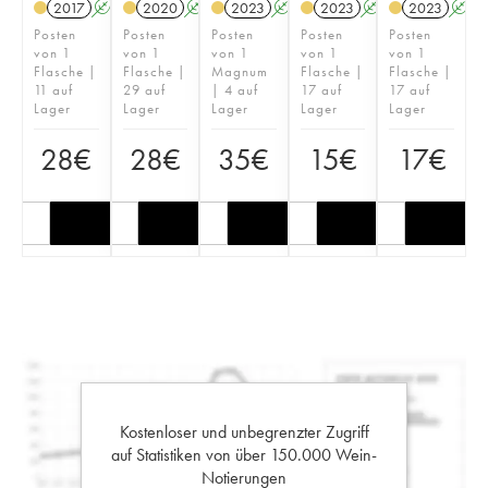
2017
A
K
2020
A
K
2023
A
K
2023
A
K
2023
A
Posten
Posten
Posten
Posten
Posten
von 1
von 1
von 1
von 1
von 1
Flasche |
Flasche |
Magnum
Flasche |
Flasche |
11 auf
29 auf
| 4 auf
17 auf
17 auf
Lager
Lager
Lager
Lager
Lager
28
€
28
€
35
€
15
€
17
€
Kostenloser und unbegrenzter Zugriff
auf Statistiken von über 150.000 Wein-
Notierungen