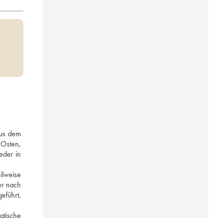
us dem 
Osten, 
der in 
lweise 
r nach 
führt, 
tische 