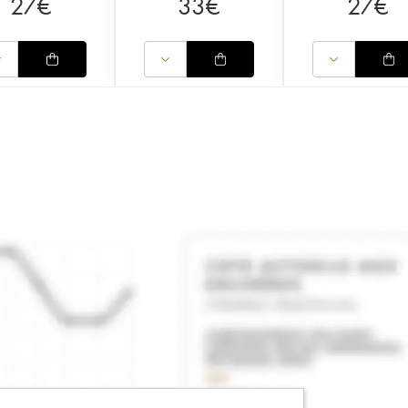
27
€
33
€
27
€