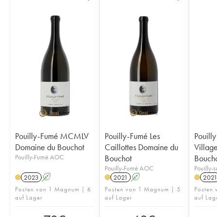
Pouilly-Fumé MCMLV
Pouilly-Fumé Les
Pouill
Domaine du Bouchot
Caillottes Domaine du
Villag
Pouilly-Fumé AOC
Bouchot
Bouch
Pouilly-Fumé AOC
Pouilly-
2023
A
2021
A
202
Posten von 1 Magnum | 6
Posten von 1 Magnum | 5
Posten 
auf Lager
auf Lager
auf Lag