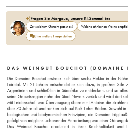
Fragen Sie Margaux, unsere KI-Sommelière
Zu welchem Gericht passt es?
Welche ähnlichen Weine empfieh
Eine weitere Frage stellen
DAS WEINGUT BOUCHOT (DOMAINE 
Die Domaine Bouchot erstreckt sich über sechs Hektar in der Nähe
Loiretal. Mit 21 Jahren entscheidet er sich dazu, in großem Stil
Argentinien und schließlich in Südafrika zu entdecken, und so alle
seine Geburtsregion nahe der Stadt Nevers zurück und wird dort sel
Mit Leidenschaft und Überzeugung übernimmt Antoine die strahlend
über 70 Jahre alt und ranken sich auf Kalk-Lehm-Böden. Sowohl in 
biologischen und biodynamischen Prinzipien, die Domaine trägt außer
gefolgt von möglichst schonender Verarbeitung und einer Gärung du
Das Weingut Bouchot produziert in ihrer Reichhaltigkeit und E