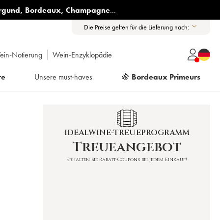
rgund
,
Bordeaux
,
Champagne
...
Die Preise gelten für die Lieferung nach:
ein-Notierung
Wein-Enzyklopädie
re
Unsere must-haves
🍇
Bordeaux Primeurs
IDEALWINE-TREUEPROGRAMM
Treueangebot
Erhalten Sie Rabatt-Coupons bei jedem Einkauf!