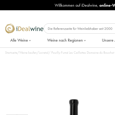
Willkommen auf iDealwine,
online-
Alle Weine
Weine nach Regionen
Unsere 
Startseite
/
Weine kaufen
/
Loiretal
/