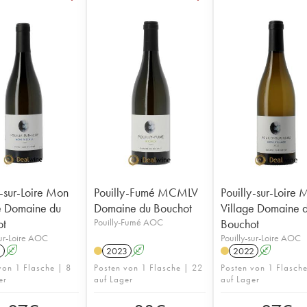
y-sur-Loire Mon
Pouilly-Fumé MCMLV
Pouilly-sur-Loire
e Domaine du
Domaine du Bouchot
Village Domaine 
ot
Pouilly-Fumé AOC
Bouchot
sur-Loire AOC
Pouilly-sur-Loire AOC
1
A
2023
A
2022
A
von 1 Flasche | 8
Posten von 1 Flasche | 22
Posten von 1 Flasch
er
auf Lager
auf Lager