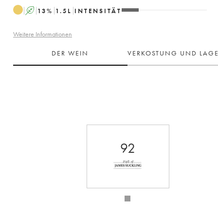
A
13
%
1.5
L
INTENSITÄT
Weitere Informationen
DER WEIN
VERKOSTUNG UND LAG
92