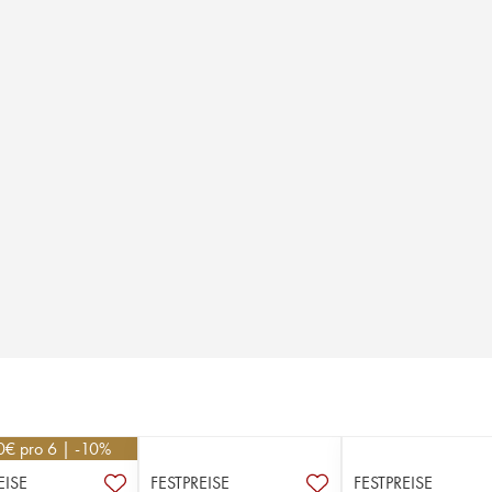
0
€
pro 6 | -10%
EISE
FESTPREISE
FESTPREISE