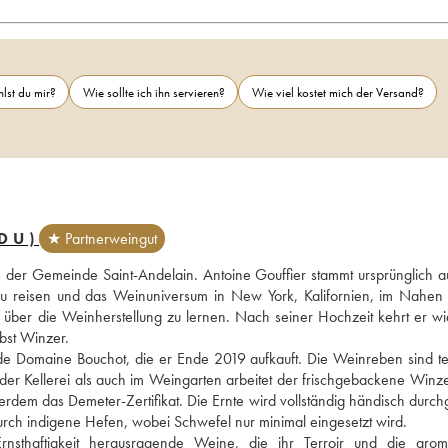
lst du mir?
Wie sollte ich ihn servieren?
Wie viel kostet mich der Versand?
DU)
★ Partnerweingut
 der Gemeinde Saint-Andelain. Antoine Gouffier stammt ursprünglich a
e zu reisen und das Weinuniversum in New York, Kalifornien, im Nahen 
s über die Weinherstellung zu lernen. Nach seiner Hochzeit kehrt er wie
bst Winzer. 
e Domaine Bouchot, die er Ende 2019 aufkauft. Die Weinreben sind tei
der Kellerei als auch im Weingarten arbeitet der frischgebackene Winze
dem das Demeter-Zertifikat. Die Ernte wird vollständig händisch durchge
rch indigene Hefen, wobei Schwefel nur minimal eingesetzt wird.
rnsthaftigkeit herausragende Weine, die ihr Terroir und die aroma