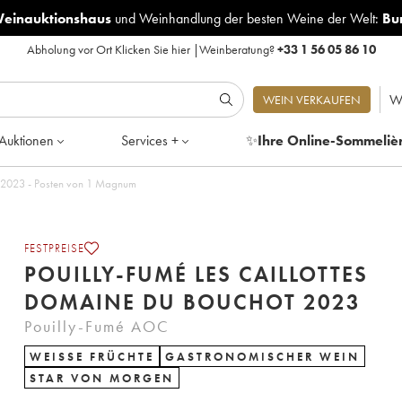
Weinauktionshaus
und
Weinhandlung der besten Weine der Welt:
Bu
Abholung vor Ort
Klicken Sie hier
|
Weinberatung?
+33 1 56 05 86 10
W
WEIN VERKAUFEN
Auktionen
Services +
✨
Ihre Online-Sommeliè
Pouilly-Fumé Les Caillottes Domaine du Bouchot 2023 - Posten von 1 Magnum
FESTPREISE
POUILLY-FUMÉ LES CAILLOTTES
DOMAINE DU BOUCHOT 2023
Pouilly-Fumé AOC
WEISSE FRÜCHTE
GASTRONOMISCHER WEIN
STAR VON MORGEN