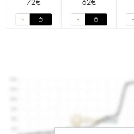
72
€
62
€