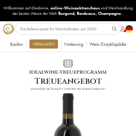
Willkommen auf iDealwine,
online-Weinauktionshaus
und
Weinhandlung
der besten Weine der Welt:
Burgund
,
Bordeaux
,
Champagne
...
Kaufen
Notierung
Wein-Enzyklopädie
VERKAUFEN
IDEALWINE-TREUEPROGRAMM
Treueangebot
Erhalten Sie Rabatt-Coupons bei jedem Einkauf!