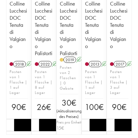
Colline
Colline
Colline
Colline
Colline
Lucchesi
Lucchesi
Lucchesi
Lucchesi
Lucchesi
DOC
DOC
DOC
DOC
DOC
Tenuta
Tenuta
Tenuta
Tenuta
Tenuta
di
di
di
di
di
Valgian
Valgian
Valgian
Valgian
Valgian
o
o
o
o
o
Palistorti
Palistorti
2019
A
2018
A
2022
A
2013
A
2017
A
Posten
Posten
Posten
Posten
Posten
von 2
von 1
von 1
von 1
von 1
Flaschen
Flasche |
Flasche |
Flasche |
Flasche |
| 0
1 auf
8 auf
1 auf
3 auf
Gebote
Lager
Lager
Lager
Lager
30
€
90
€
26
€
100
€
90
€
(
Aktualisierung
des Preises
)
Preis pro Einheit
15
€