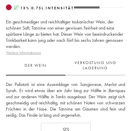
A
13
%
0.75
L
INTENSITÄT
Ein geschmeidiger und reichhaltiger toskanischer Wein, der
schönen Saft, Tannine von einer gewissen Feinheit und eine
spürbare Länge zu bieten hat. Dieser Wein von beeindruckender
Trinkbarkeit kann jung oder nach fünf bis sechs Jahren genossen
werden.
Weitere Informationen
VERKOSTUNG UND
DER WEIN
LAGERUNG
Der Palistorti ist eine Assemblage von Sangiovese, Merlot und 
Syrah. Er wird etwas über ein Jahr lang zur Hälfte in 
Barriques
und zur anderen Hälfte in Tanks ausgebaut. Der Wein zeigt sich 
geschmeidig und reichhaltig, mit schönen Noten von schwarzen 
Früchten in der Nase. Die Tannine am Gaumen sind fein und 
seidig. Das Finale ist lang und angenehm.
93