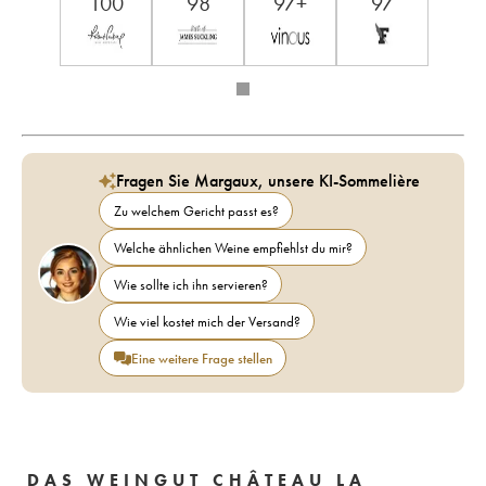
100
98
97+
97
Fragen Sie Margaux, unsere KI-Sommelière
Zu welchem Gericht passt es?
Welche ähnlichen Weine empfiehlst du mir?
Wie sollte ich ihn servieren?
Wie viel kostet mich der Versand?
Eine weitere Frage stellen
DAS WEINGUT CHÂTEAU LA