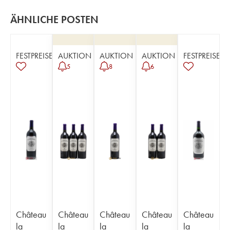
ÄHNLICHE POSTEN
FESTPREISE
AUKTION
AUKTION
AUKTION
FESTPREISE
5
8
6
Château
Château
Château
Château
Château
la
la
la
la
la