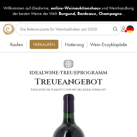
Willkommen auf iDealwine,
online-Weinauktionshaus
und
Weinhandlung
der besten Weine der Welt:
Burgund
,
Bordeaux
,
Champagne
...
Kaufen
Notierung
Wein-Enzyklopädie
VERKAUFEN
IDEALWINE-TREUEPROGRAMM
Treueangebot
Erhalten Sie Rabatt-Coupons bei jedem Einkauf!