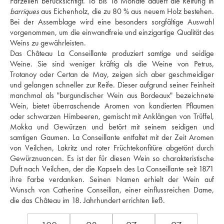
barriques
 aus Eichenholz, die zu 80 % aus neuem Holz bestehen. 
Bei der Assemblage wird eine besonders sorgfältige Auswahl 
vorgenommen, um die einwandfreie und einzigartige Qualität des 
Weins zu gewährleisten. 
Das Château La Conseillante produziert samtige und seidige 
Weine. Sie sind weniger kräftig als die Weine von Petrus, 
Trotanoy oder Certan de May, zeigen sich aber geschmeidiger 
und gelangen schneller zur Reife. Dieser aufgrund seiner Feinheit 
manchmal als "burgundischer Wein aus Bordeaux" bezeichnete 
Wein, bietet überraschende Aromen von kandierten Pflaumen 
oder schwarzen Himbeeren, gemischt mit Anklängen von Trüffel, 
Mokka und Gewürzen und betört mit seinem seidigen und 
samtigen Gaumen. La Conseillante entfaltet mit der Zeit Aromen 
von Veilchen, Lakritz und roter Früchtekonfitüre abgetönt durch 
Gewürznuancen. Es ist der für diesen Wein so charakteristische 
Duft nach Veilchen, der die Kapseln des La Conseillante seit 1871 
ihre Farbe verdanken. Seinen Namen erhielt der Wein auf 
Wunsch von Catherine Conseillan, einer einflussreichen Dame, 
die das Château im 18. Jahrhundert errichten ließ.