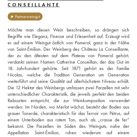
CONSEILLANTE
★ Partnerweingut
Möchte man diesen Wein beschreiben, so drängen sich 
Begriffe wie Eleganz, Finesse und Erlesenheit auf. Erzeugt wird 
er auf einem Weingut östlich von Pomerol, ganz in der Nähe 
von Saint-Émilion. Der Weinberg des Château La Conseillante, 
der zu den ältesten auf dem Plateau von Pomerol gehört, 
verdankt seinen Namen Catherine Conseillan, der das Gut im 
18. Jahrhundert gehörte. Seit 1871 gehört es der Familie 
Nicolas, welche die Tradition Generation um Generation 
weiterführt und seine Qualität auf allerhöchstem Niveau erhält. 
Die 12 Hektar des Weinbergs umfassen zwei Parzellen mit sehr 
unterschiedlicher Charakteristik, die jeweils perfekt den beiden 
Rebsorten entspricht, die zur Weinkomposition verwendet 
werden: Im Norden, wo Merlot wächst, besteht der Boden aus 
grauer Tonerde, charakteristisch für das Terroir von Pétrus, auf 
einem Unterboden aus rotem Ton, auch als „crasse de fer“ 
bekannt. Die Parzellen im Süden des Weinguts, nahe der 
Appellation Saint-Émilion, ruhen wiederum auf einem 