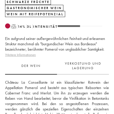
SCHWARZE FRÜCHTE
GASTRONOMISCHER WEIN
WEIN MIT REIFEPOTENZIAL
T
14
%
3
L
INTENSITÄT
Ein aufgrund seiner außergewöhnlichen Feinheit und erlesenen
Struktur manchmal als "burgundischer Wein aus Bordeaux"
bezeichneter, berühmter Pomerol von unglaublicher Samtigkeit.
Weitere Informationen
VERKOSTUNG UND
DER WEIN
LAGERUNG
Château La Conseillante ist ein klassifizierter Rotwein der 
Appellation Pomerol und besteht aus typischen Rebsorten wie 
Cabernet Franc und Merlot. Um ihn zu erzeugen werden die 
Reben von Hand bearbeitet, bevor die Vinifikation in Betontanks 
vorgenommen wird. Bei den so angestoßenen Prozessen, 
werden gänzlich die speziellen Eigenschaften der einzelnen 