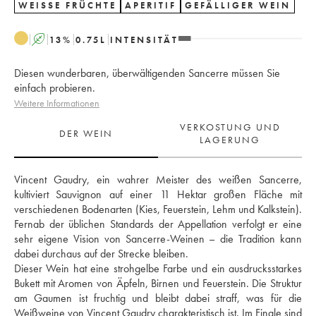
WEISSE FRÜCHTE
APERITIF
GEFÄLLIGER WEIN
A
13
%
0.75
L
INTENSITÄT
Diesen wunderbaren, überwältigenden Sancerre müssen Sie
einfach probieren.
Weitere Informationen
VERKOSTUNG UND
DER WEIN
LAGERUNG
Vincent Gaudry, ein wahrer Meister des weißen Sancerre, 
kultiviert Sauvignon auf einer 11 Hektar großen Fläche mit 
verschiedenen Bodenarten (Kies, Feuerstein, Lehm und Kalkstein). 
Fernab der üblichen Standards der Appellation verfolgt er eine 
sehr eigene Vision von Sancerre-Weinen – die Tradition kann 
dabei durchaus auf der Strecke bleiben. 
Dieser Wein hat eine strohgelbe Farbe und ein ausdrucksstarkes 
Bukett mit Aromen von Äpfeln, Birnen und Feuerstein. Die Struktur 
am Gaumen ist fruchtig und bleibt dabei straff, was für die 
Weißweine von Vincent Gaudry charakteristisch ist. Im Finale sind 