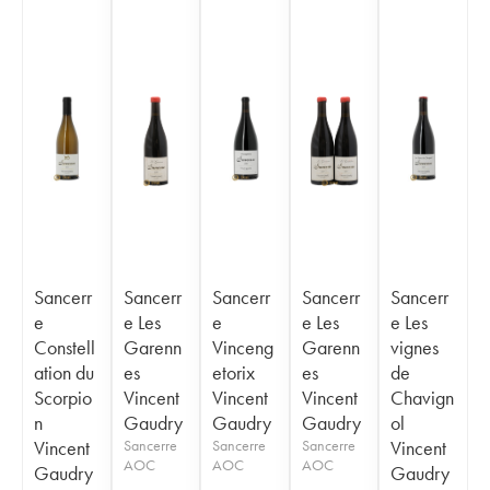
Sancerr
Sancerr
Sancerr
Sancerr
Sancerr
e
e Les
e
e Les
e Les
Constell
Garenn
Vinceng
Garenn
vignes
ation du
es
etorix
es
de
Scorpio
Vincent
Vincent
Vincent
Chavign
n
Gaudry
Gaudry
Gaudry
ol
Vincent
Sancerre
Sancerre
Sancerre
Vincent
AOC
AOC
AOC
Gaudry
Gaudry