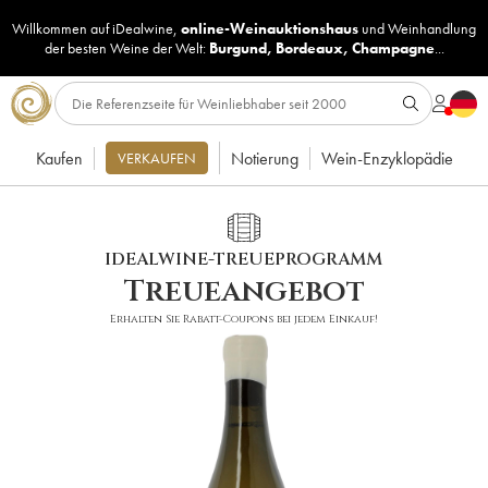
Willkommen auf iDealwine,
online-Weinauktionshaus
und
Weinhandlung
der besten Weine der Welt:
Burgund
,
Bordeaux
,
Champagne
...
Kaufen
Notierung
Wein-Enzyklopädie
VERKAUFEN
IDEALWINE-TREUEPROGRAMM
Treueangebot
Erhalten Sie Rabatt-Coupons bei jedem Einkauf!