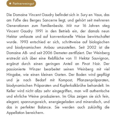
★ Partnerweingut
Die Domaine Vincent Gaudry befindet sich in Sury en Vaux, das 
am Fuße des Berges Sancerre liegt, und gehört seit mehreren 
Generationen zum Familienbesitz. Mit nur 16 Jahren stieg 
Vincent Gaudry 1991 in den Betrieb ein, der damals neun 
Hektar umfasste und auf konventionelle Weise bewirtschaftet 
wurde. 1993 entschied er sich, schrittweise auf biologischen 
und biodynamischen Anbau umzustellen. Seit 2002 ist die 
Domaine AB- und seit 2006 Demeter-zertifiziert. Der Weinberg 
erstreckt sich über eine Rebfläche von 11 Hektar Sauvignon, 
ergänzt durch einen geringen Anteil an Pinot Noir. Der 
passionierte Winzer bearbeitet seinen Weinberg mit viel 
Hingabe, wie einen kleinen Garten. Der Boden wird gepflügt 
und je nach Bedarf mit Kompost, Pflanzenpräparaten, 
biodynamischen Präparaten und Kupferkalkbrühe behandelt. Im 
Keller wird nicht allzu sehr eingegriffen, man will authentische 
und ehrliche Weine produzieren. Im Glas zeigen sie sich fein, 
elegant, spannungsreich, energiegeladen und mineralisch, und 
das in perfekter Balance. Sie werden auch zukünftig die 
Appellation bereichern.