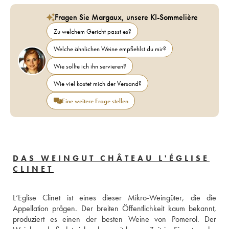
Fragen Sie Margaux, unsere KI-Sommelière
Zu welchem Gericht passt es?
Welche ähnlichen Weine empfiehlst du mir?
Wie sollte ich ihn servieren?
Wie viel kostet mich der Versand?
Eine weitere Frage stellen
DAS WEINGUT CHÂTEAU L'ÉGLISE
CLINET
L‘Eglise Clinet ist eines dieser Mikro-Weingüter, die die 
Appellation prägen. Der breiten Öffentlichkeit kaum bekannt, 
produziert es einen der besten Weine von Pomerol. Der 