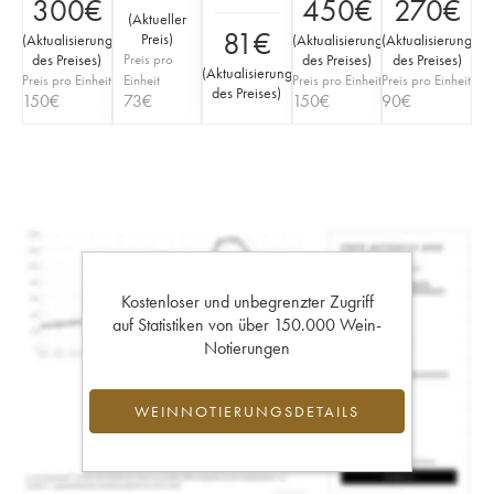
300
€
450
€
270
€
(
Aktueller
81
€
Preis
)
(
Aktualisierung
(
Aktualisierung
(
Aktualisierung
des Preises
)
Preis pro
des Preises
)
des Preises
)
(
Aktualisierung
Preis pro Einheit
Einheit
Preis pro Einheit
Preis pro Einheit
des Preises
)
150
€
73
€
150
€
90
€
Kostenloser und unbegrenzter Zugriff
auf Statistiken von über 150.000 Wein-
Notierungen
WEINNOTIERUNGSDETAILS