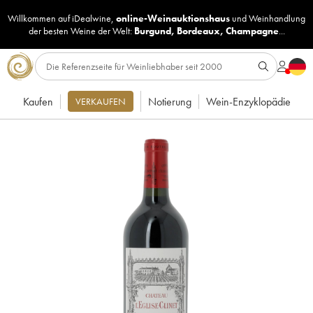
Willkommen auf iDealwine,
online-Weinauktionshaus
und
Weinhandlung
der besten Weine der Welt:
Burgund
,
Bordeaux
,
Champagne
...
Kaufen
Notierung
Wein-Enzyklopädie
VERKAUFEN