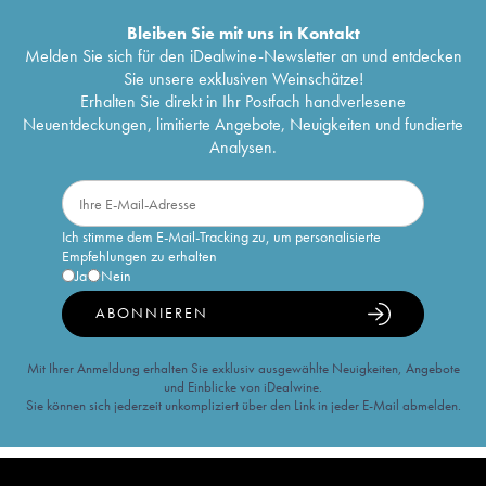
Bleiben Sie mit uns in Kontakt
Melden Sie sich für den iDealwine-Newsletter an und entdecken
Sie unsere exklusiven Weinschätze!
Erhalten Sie direkt in Ihr Postfach handverlesene
Neuentdeckungen, limitierte Angebote, Neuigkeiten und fundierte
Analysen.
Ich stimme dem E-Mail-Tracking zu, um personalisierte
Empfehlungen zu erhalten
Ja
Nein
ABONNIEREN
Mit Ihrer Anmeldung erhalten Sie exklusiv ausgewählte Neuigkeiten, Angebote
und Einblicke von iDealwine.
Sie können sich jederzeit unkompliziert über den Link in jeder E-Mail abmelden.