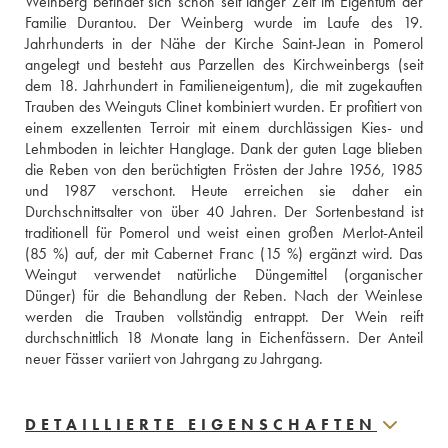
Weinberg befindet sich schon seit langer Zeit im Eigentum der 
Familie Durantou. Der Weinberg wurde im Laufe des 19. 
Jahrhunderts in der Nähe der Kirche Saint-Jean in Pomerol 
angelegt und besteht aus Parzellen des Kirchweinbergs (seit 
dem 18. Jahrhundert in Familieneigentum), die mit zugekauften 
Trauben des Weinguts Clinet kombiniert wurden. Er profitiert von 
einem exzellenten Terroir mit einem durchlässigen Kies- und 
Lehmboden in leichter Hanglage. Dank der guten Lage blieben 
die Reben von den berüchtigten Frösten der Jahre 1956, 1985 
und 1987 verschont. Heute erreichen sie daher ein 
Durchschnittsalter von über 40 Jahren. Der Sortenbestand ist 
traditionell für Pomerol und weist einen großen Merlot-Anteil 
(85 %) auf, der mit Cabernet Franc (15 %) ergänzt wird. Das 
Weingut verwendet natürliche Düngemittel (organischer 
Dünger) für die Behandlung der Reben. Nach der Weinlese 
werden die Trauben vollständig entrappt. Der Wein reift 
durchschnittlich 18 Monate lang in Eichenfässern. Der Anteil 
neuer Fässer variiert von Jahrgang zu Jahrgang.
DETAILLIERTE EIGENSCHAFTEN