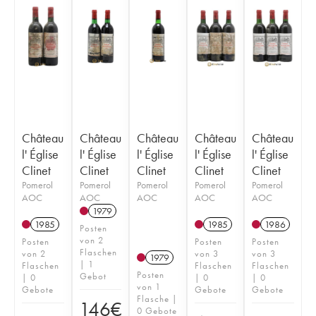
Château
Château
Château
Château
Château
l' Église
l' Église
l' Église
l' Église
l' Église
Clinet
Clinet
Clinet
Clinet
Clinet
Pomerol
Pomerol
Pomerol
Pomerol
Pomerol
AOC
AOC
AOC
AOC
AOC
1979
1985
1985
1986
Posten
von 2
Posten
Posten
Posten
Flaschen
von 2
von 3
von 3
1979
| 1
Flaschen
Flaschen
Flaschen
Posten
Gebot
| 0
| 0
| 0
von 1
Gebote
Gebote
Gebote
Flasche |
146
€
0 Gebote