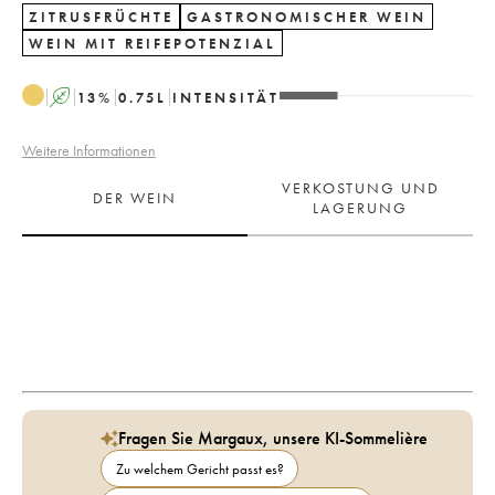
ZITRUSFRÜCHTE
GASTRONOMISCHER WEIN
WEIN MIT REIFEPOTENZIAL
A
13
%
0.75
L
INTENSITÄT
Weitere Informationen
VERKOSTUNG UND
DER WEIN
LAGERUNG
Fragen Sie Margaux, unsere KI-Sommelière
Zu welchem Gericht passt es?