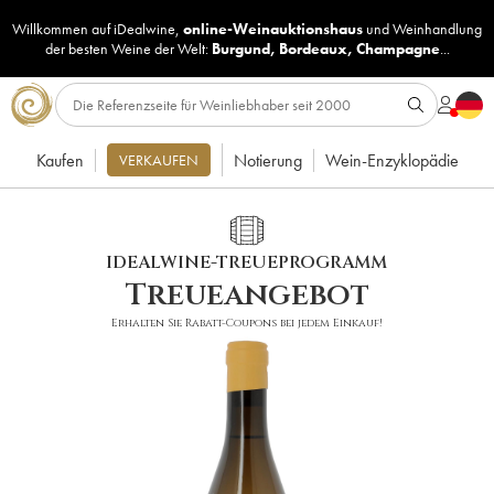
Willkommen auf iDealwine,
online-Weinauktionshaus
und
Weinhandlung
der besten Weine der Welt:
Burgund
,
Bordeaux
,
Champagne
...
Kaufen
Notierung
Wein-Enzyklopädie
VERKAUFEN
IDEALWINE-TREUEPROGRAMM
Treueangebot
Erhalten Sie Rabatt-Coupons bei jedem Einkauf!