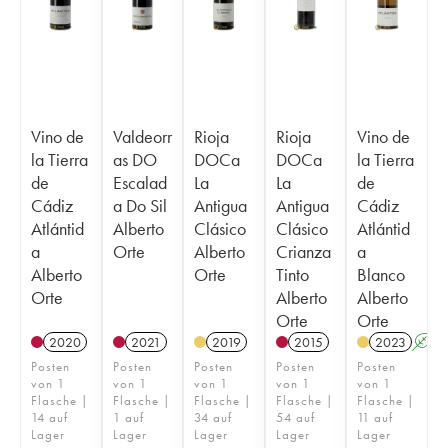
Vino de
Valdeorr
Rioja
Rioja
Vino de
la Tierra
as DO
DOCa
DOCa
la Tierra
de
Escalad
La
La
de
Cádiz
a Do Sil
Antigua
Antigua
Cádiz
Atlántid
Alberto
Clásico
Clásico
Atlántid
a
Orte
Alberto
Crianza
a
Alberto
Orte
Tinto
Blanco
Orte
Alberto
Alberto
Orte
Orte
2020
2021
2019
2015
2023
A
Posten
Posten
Posten
Posten
Posten
von 1
von 1
von 1
von 1
von 1
Flasche |
Flasche |
Flasche |
Flasche |
Flasche |
14 auf
1 auf
34 auf
54 auf
11 auf
Lager
Lager
Lager
Lager
Lager