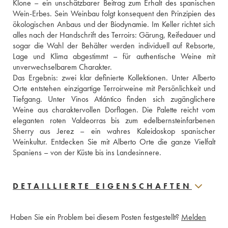
Klone – ein unschätzbarer Beitrag zum Erhalt des spanischen 
Wein-Erbes. Sein Weinbau folgt konsequent den Prinzipien des 
ökologischen Anbaus und der Biodynamie. Im Keller richtet sich 
alles nach der Handschrift des Terroirs: Gärung, Reifedauer und 
sogar die Wahl der Behälter werden individuell auf Rebsorte, 
Lage und Klima abgestimmt – für authentische Weine mit 
unverwechselbarem Charakter.
Das Ergebnis: zwei klar definierte Kollektionen. Unter Alberto 
Orte entstehen einzigartige Terroirweine mit Persönlichkeit und 
Tiefgang. Unter Vinos Atlántico finden sich zugänglichere 
Weine aus charaktervollen Dorflagen. Die Palette reicht vom 
eleganten roten Valdeorras bis zum edelbernsteinfarbenen 
Sherry aus Jerez – ein wahres Kaleidoskop spanischer 
Weinkultur. Entdecken Sie mit Alberto Orte die ganze Vielfalt 
Spaniens – von der Küste bis ins Landesinnere.
DETAILLIERTE EIGENSCHAFTEN
Haben Sie ein Problem bei diesem Posten festgestellt?
Melden