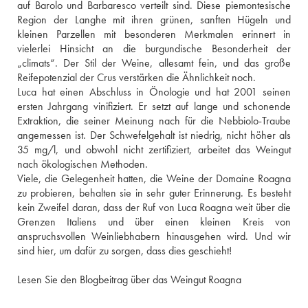
auf Barolo und Barbaresco verteilt sind. Diese piemontesische 
Region der Langhe mit ihren grünen, sanften Hügeln und 
kleinen Parzellen mit besonderen Merkmalen erinnert in 
vielerlei Hinsicht an die burgundische Besonderheit der 
„climats“. Der Stil der Weine, allesamt fein, und das große 
Reifepotenzial der Crus verstärken die Ähnlichkeit noch. 
Luca hat einen Abschluss in Önologie und hat 2001 seinen 
ersten Jahrgang vinifiziert. Er setzt auf lange und schonende 
Extraktion, die seiner Meinung nach für die Nebbiolo-Traube 
angemessen ist. Der Schwefelgehalt ist niedrig, nicht höher als 
35 mg/l, und obwohl nicht zertifiziert, arbeitet das Weingut 
nach ökologischen Methoden. 
Viele, die Gelegenheit hatten, die Weine der Domaine Roagna 
zu probieren, behalten sie in sehr guter Erinnerung. Es besteht 
kein Zweifel daran, dass der Ruf von Luca Roagna weit über die 
Grenzen Italiens und über einen kleinen Kreis von 
anspruchsvollen Weinliebhabern hinausgehen wird. Und wir 
sind hier, um dafür zu sorgen, dass dies geschieht! 
Lesen Sie den Blogbeitrag über das Weingut Roagna