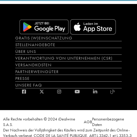
GRATIS (W)EINSCHÄTZUNG
STELLENANGEBOTE
ÜBER UNS
VERANTWORTUNG VON UNTERNEHMEN (CSR)
VERSANDKOSTEN
PARTNERWEINGÜTER
PRESSE
UNSERE FAQ
Alle Rechte vorbehalten © 2024 iDealwine
Personenbezogene
AGB
S.A.S.
Daten
Der Nachweis der Volljährigkeit des Käufers wird zum Zeitpunkt des Online-
Verkaufs verlangt. CODE DE LA SANTÉ PUBLIQUE, ART.L.3342-1 et L.3353-3