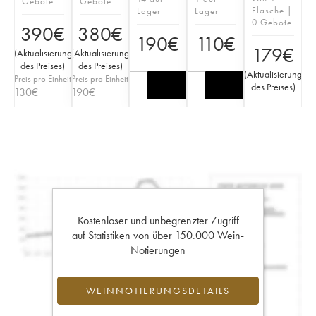
Gebote
Gebote
Flasche |
Lager
Lager
0 Gebote
390
€
380
€
190
€
110
€
179
€
(
Aktualisierung
(
Aktualisierung
des Preises
)
des Preises
)
(
Aktualisierung
Preis pro Einheit
Preis pro Einheit
des Preises
)
130
€
190
€
Kostenloser und unbegrenzter Zugriff
auf Statistiken von über 150.000 Wein-
Notierungen
WEINNOTIERUNGSDETAILS