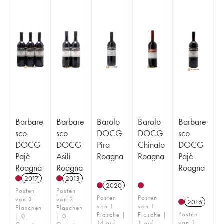
Barbare
Barbare
Barolo
Barolo
Barbare
sco
sco
DOCG
DOCG
sco
DOCG
DOCG
Pira
Chinato
DOCG
Pajè
Asili
Roagna
Roagna
Pajè
Roagna
Roagna
Roagna
2017
2013
2020
Posten
Posten
Posten
Posten
von 3
von 2
2016
von 1
von 1
Flaschen
Flaschen
Posten
Flasche |
Flasche |
| 0
| 0
von 1
14 auf
1 auf