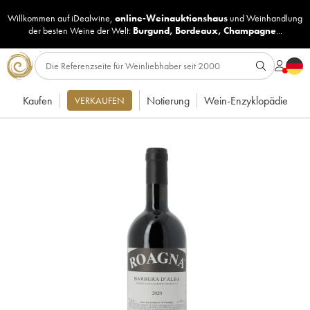
Willkommen auf iDealwine,
online-Weinauktionshaus
und
Weinhandlung
der besten Weine der Welt:
Burgund
,
Bordeaux
,
Champagne
...
Kaufen
Notierung
Wein-Enzyklopädie
VERKAUFEN