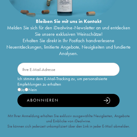
Bleiben Sie mit uns in Kontakt
Melden Sie sich für den iDealwine-Newsletter an und entdecken
Sie unsere exklusiven Weinschätze!
Erhalten Sie direkt in Ihr Postfach handverlesene
Neuentdeckungen, limitierte Angebote, Neuigkeiten und fundierte
Analysen.
Ich stimme dem E-Mail-Tracking zu, um personalisierte
Empfehlungen zu erhalten
Ja
Nein
ABONNIEREN
Mit Ihrer Anmeldung erhalten Sie exklusiv ausgewählte Neuigkeiten, Angebote
und Einblicke von iDealwine.
Sie können sich jederzeit unkompliziert über den Link in jeder E-Mail abmelden.