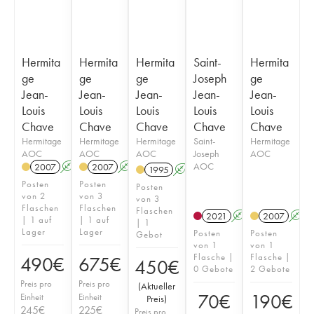
Hermita
Hermita
Hermita
Saint-
Hermita
ge
ge
ge
Joseph
ge
Jean-
Jean-
Jean-
Jean-
Jean-
Louis
Louis
Louis
Louis
Louis
Chave
Chave
Chave
Chave
Chave
Hermitage
Hermitage
Hermitage
Saint-
Hermitage
AOC
AOC
AOC
Joseph
AOC
AOC
2007
A
2007
A
1995
A
Posten
Posten
Posten
von 2
von 3
von 3
Flaschen
Flaschen
Flaschen
2021
A
2007
A
| 1 auf
| 1 auf
| 1
Lager
Lager
Posten
Posten
Gebot
von 1
von 1
Flasche |
Flasche |
490
€
675
€
450
€
0 Gebote
2 Gebote
Preis pro
Preis pro
(
Aktueller
70
€
190
€
Einheit
Einheit
Preis
)
245
€
225
€
Preis pro