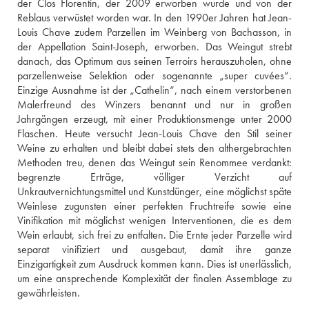
der Clos Florentin, der 2009 erworben wurde und von der 
Reblaus verwüstet worden war. In den 1990er Jahren hat Jean-
Louis Chave zudem Parzellen im Weinberg von Bachasson, in 
der Appellation Saint-Joseph, erworben. Das Weingut strebt 
danach, das Optimum aus seinen Terroirs herauszuholen, ohne 
parzellenweise Selektion oder sogenannte „super cuvées“. 
Einzige Ausnahme ist der „Cathelin“, nach einem verstorbenen 
Malerfreund des Winzers benannt und nur in großen 
Jahrgängen erzeugt, mit einer Produktionsmenge unter 2000 
Flaschen. Heute versucht Jean-Louis Chave den Stil seiner 
Weine zu erhalten und bleibt dabei stets den althergebrachten 
Methoden treu, denen das Weingut sein Renommee verdankt: 
begrenzte Erträge, völliger Verzicht auf 
Unkrautvernichtungsmittel und Kunstdünger, eine möglichst späte 
Weinlese zugunsten einer perfekten Fruchtreife sowie eine 
Vinifikation mit möglichst wenigen Interventionen, die es dem 
Wein erlaubt, sich frei zu entfalten. Die Ernte jeder Parzelle wird 
separat vinifiziert und ausgebaut, damit ihre ganze 
Einzigartigkeit zum Ausdruck kommen kann. Dies ist unerlässlich, 
um eine ansprechende Komplexität der finalen Assemblage zu 
gewährleisten.