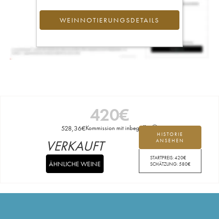
WEINNOTIERUNGSDETAILS
420
€
528,36
€
Kommission mit inbegriffen
HISTORIE
VERKAUFT
ANSEHEN
STARTPREIS:
420
€
ÄHNLICHE WEINE
SCHÄTZUNG:
580
€