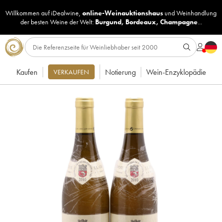
Willkommen auf iDealwine,
online-Weinauktionshaus
und
Weinhandlung
der besten Weine der Welt:
Burgund
,
Bordeaux
,
Champagne
...
Kaufen
Notierung
Wein-Enzyklopädie
VERKAUFEN