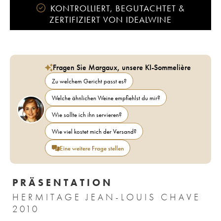
KONTROLLIERT, BEGUTACHTET &
ZERTIFIZIERT VON IDEALWINE
Fragen Sie Margaux, unsere KI-Sommelière
Zu welchem Gericht passt es?
Welche ähnlichen Weine empfiehlst du mir?
Wie sollte ich ihn servieren?
Wie viel kostet mich der Versand?
Eine weitere Frage stellen
PRÄSENTATION
HERMITAGE JEAN-LOUIS CHAVE
2010