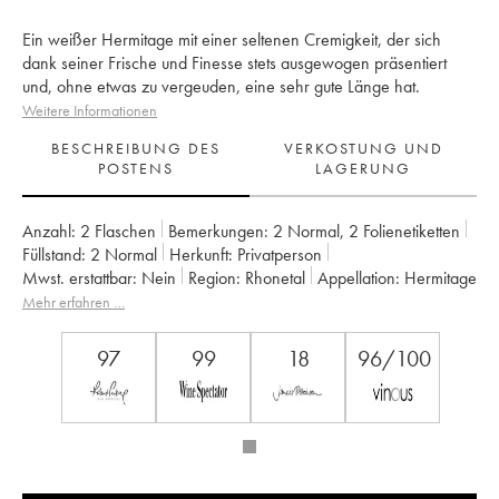
Ein weißer Hermitage mit einer seltenen Cremigkeit, der sich
dank seiner Frische und Finesse stets ausgewogen präsentiert
und, ohne etwas zu vergeuden, eine sehr gute Länge hat.
Weitere Informationen
BESCHREIBUNG DES
VERKOSTUNG UND
POSTENS
LAGERUNG
Anzahl:
2 Flaschen
Bemerkungen:
2 Normal
,
2 Folienetiketten
Füllstand:
2
Normal
Herkunft:
privatperson
Mwst. erstattbar:
nein
Region:
Rhonetal
Appellation:
Hermitage
Eigentümer:
Jean-Louis Chave
Mehr erfahren …
97
99
18
96/100