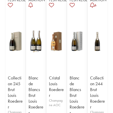
6
Collecti
Blanc
Cristal
Blanc
Collecti
on 245
de
Louis
de
on 244
Brut
Blancs
Roedere
Blancs
Brut
Louis
Brut
r
Brut
Louis
Roedere
Louis
Champag
Louis
Roedere
ne AOC
r
Roedere
Roedere
r
Champag
r
r
Champag