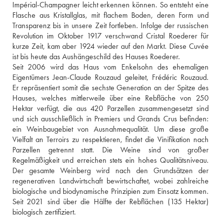
Impérial-Champagner leicht erkennen können. So entsteht eine 
Flasche aus Kristallglas, mit flachem Boden, deren Form und 
Transparenz bis in unsere Zeit fortleben. Infolge der russischen 
Revolution im Oktober 1917 verschwand Cristal Roederer für 
kurze Zeit, kam aber 1924 wieder auf den Markt. Diese Cuvée 
ist bis heute das Aushängeschild des Hauses Roederer.
Seit 2006 wird das Haus vom Enkelsohn des ehemaligen 
Eigentümers Jean-Claude Rouzaud geleitet, Frédéric Rouzaud. 
Er repräsentiert somit die sechste Generation an der Spitze des 
Hauses, welches mittlerweile über eine Rebfläche von 250 
Hektar verfügt, die aus 420 Parzellen zusammengesetzt sind 
und sich ausschließlich in Premiers und Grands Crus befinden: 
ein Weinbaugebiet von Ausnahmequalität. Um diese große 
Vielfalt an Terroirs zu respektieren, findet die Vinifikation nach 
Parzellen getrennt statt. Die Weine sind von großer 
Regelmäßigkeit und erreichen stets ein hohes Qualitätsniveau. 
Der gesamte Weinberg wird nach den Grundsätzen der 
regenerativen Landwirtschaft bewirtschaftet, wobei zahlreiche 
biologische und biodynamische Prinzipien zum Einsatz kommen. 
Seit 2021 sind über die Hälfte der Rebflächen (135 Hektar) 
biologisch zertifiziert.