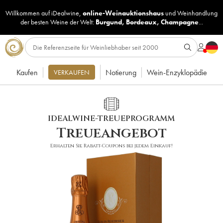
Willkommen auf iDealwine,
online-Weinauktionshaus
und
Weinhandlung
der besten Weine der Welt:
Burgund
,
Bordeaux
,
Champagne
...
Kaufen
Notierung
Wein-Enzyklopädie
VERKAUFEN
IDEALWINE-TREUEPROGRAMM
Treueangebot
Erhalten Sie Rabatt-Coupons bei jedem Einkauf!