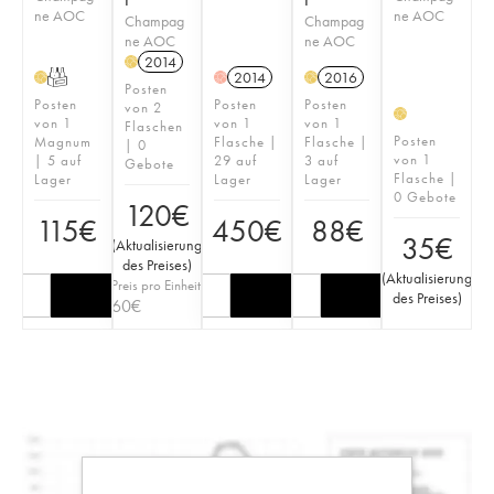
ne AOC
ne AOC
Champag
Champag
ne AOC
ne AOC
2014
H
T
2014
2016
H
H
H
Posten
Posten
Posten
Posten
von 2
H
von 1
von 1
von 1
Flaschen
Posten
Magnum
Flasche |
Flasche |
| 0
von 1
| 5 auf
29 auf
3 auf
Gebote
Flasche |
Lager
Lager
Lager
0 Gebote
120
€
115
€
450
€
88
€
35
€
(
Aktualisierung
des Preises
)
(
Aktualisierung
Preis pro Einheit
des Preises
)
60
€