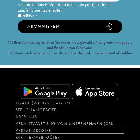
Ich stimme dem E-Mail-Tracking zu, um personalisierte
Empfehlungen zu erhalten
Ja
Nein
ABONNIEREN
Mit Ihrer Anmeldung erhalten Sie exklusiv ausgewählte Neuigkeiten, Angebote
und Einblicke von iDealwine.
Sie können sich jederzeit unkompliziert über den Link in jeder E-Mail abmelden.
GRATIS (W)EINSCHÄTZUNG
STELLENANGEBOTE
ÜBER UNS
VERANTWORTUNG VON UNTERNEHMEN (CSR)
VERSANDKOSTEN
PARTNERWEINGÜTER