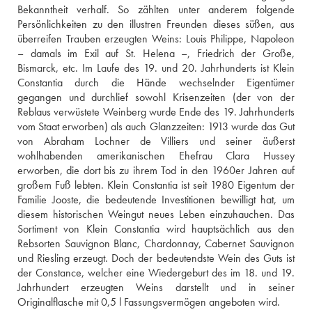
Bekanntheit verhalf. So zählten unter anderem folgende 
Persönlichkeiten zu den illustren Freunden dieses süßen, aus 
überreifen Trauben erzeugten Weins: Louis Philippe, Napoleon 
– damals im Exil auf St. Helena –, Friedrich der Große, 
Bismarck, etc. Im Laufe des 19. und 20. Jahrhunderts ist Klein 
Constantia durch die Hände wechselnder Eigentümer 
gegangen und durchlief sowohl Krisenzeiten (der von der 
Reblaus verwüstete Weinberg wurde Ende des 19. Jahrhunderts 
vom Staat erworben) als auch Glanzzeiten: 1913 wurde das Gut 
von Abraham Lochner de Villiers und seiner äußerst 
wohlhabenden amerikanischen Ehefrau Clara Hussey 
erworben, die dort bis zu ihrem Tod in den 1960er Jahren auf 
großem Fuß lebten. Klein Constantia ist seit 1980 Eigentum der 
Familie Jooste, die bedeutende Investitionen bewilligt hat, um 
diesem historischen Weingut neues Leben einzuhauchen. Das 
Sortiment von Klein Constantia wird hauptsächlich aus den 
Rebsorten Sauvignon Blanc, Chardonnay, Cabernet Sauvignon 
und Riesling erzeugt. Doch der bedeutendste Wein des Guts ist 
der Constance, welcher eine Wiedergeburt des im 18. und 19. 
Jahrhundert erzeugten Weins darstellt und in seiner 
Originalflasche mit 0,5 l Fassungsvermögen angeboten wird.