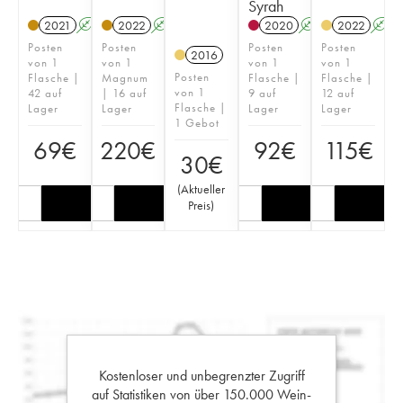
Syrah
2021
A
T
2022
A
T
2020
A
2022
A
Posten
Posten
Posten
Posten
2016
von 1
von 1
von 1
von 1
Posten
Flasche |
Magnum
Flasche |
Flasche |
von 1
42 auf
| 16 auf
9 auf
12 auf
Flasche |
Lager
Lager
Lager
Lager
1 Gebot
69
€
220
€
92
€
115
€
30
€
(
Aktueller
Preis
)
Kostenloser und unbegrenzter Zugriff
auf Statistiken von über 150.000 Wein-