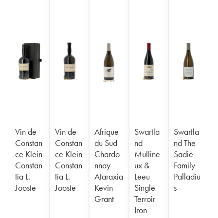
Vin de
Vin de
Afrique
Swartla
Swartla
Constan
Constan
du Sud
nd
nd The
ce Klein
ce Klein
Chardo
Mulline
Sadie
Constan
Constan
nnay
ux &
Family
tia L.
tia L.
Ataraxia
Leeu
Palladiu
Jooste
Jooste
Kevin
Single
s
Grant
Terroir
Iron