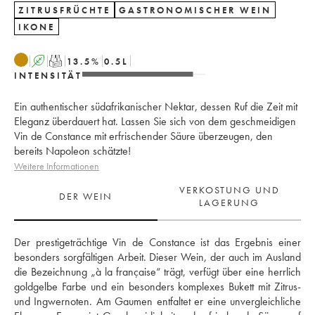
ZITRUSFRÜCHTE
GASTRONOMISCHER WEIN
IKONE
A
T
13.5
%
0.5
L
INTENSITÄT
Ein authentischer südafrikanischer Nektar, dessen Ruf die Zeit mit
Eleganz überdauert hat. Lassen Sie sich von dem geschmeidigen
Vin de Constance mit erfrischender Säure überzeugen, den
bereits Napoleon schätzte!
Weitere Informationen
VERKOSTUNG UND
DER WEIN
LAGERUNG
Der prestigeträchtige Vin de Constance ist das Ergebnis einer 
besonders sorgfältigen Arbeit. Dieser Wein, der auch im Ausland 
die Bezeichnung „à la française“ trägt, verfügt über eine herrlich 
goldgelbe Farbe und ein besonders komplexes Bukett mit Zitrus- 
und Ingwernoten. Am Gaumen entfaltet er eine unvergleichliche 