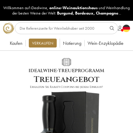
Willkommen auf iDealwine,
online-Weinauktionshaus
und
Weinhandlung
der besten Weine der Welt:
Burgund
,
Bordeaux
,
Champagne
...
Kaufen
Notierung
Wein-Enzyklopädie
VERKAUFEN
IDEALWINE-TREUEPROGRAMM
Treueangebot
Erhalten Sie Rabatt-Coupons bei jedem Einkauf!