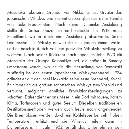
Masataka Taketsuru, Gründer von Nikka, gilt als Urvater des 
japanischen Whiskys und stammt ursprünglich aus einer Familie 
von Sake-Produzenten. Nach seiner Chemiker-Ausbildung 
stellte ihn Settsu Shuzo ein und schickte ihn 1918 nach 
Schottland, wo er noch eine Ausbildung absolvierte. Seine 
Leidenschaft für Whisky entwickelte sich jedoch immer weiter 
und er beschließt, sich voll und ganz der Whiskyherstellung zu 
widmen. Nach seiner Rückkehr nach Japan im Jahr 1923 tritt 
Masataka der Gruppe Kotobukiya bei, die später in Suntory 
umbenannt wurde, wo er für die Herstellung von Yamazaki 
zuständig ist, der ersten japanischen Whiskybrennerei. 1934 
gründet er auf der Insel Hokkaido seine erste Brennerei, Yoichi. 
Er nimmt sich die großen schottischen Whiskys zum Vorbild und 
versucht, möglichst ähnliche Produktionsbedingungen zu 
schaffen. Daher zieht er ans Meer in ein Dorf mit rauem, kaltem 
Klima, Torfmooren und guter Seeluft. Dieselben traditionellen 
Destillationsmethoden werden auch heute noch angewendet: 
Die Brennblasen werden durch ein Kohlefeuer bei sehr hohen 
Temperaturen erhitzt und die Whiskys reifen dann in 
Eichenfässern. Im Jahr 1952 erhält das Unternehmen den 