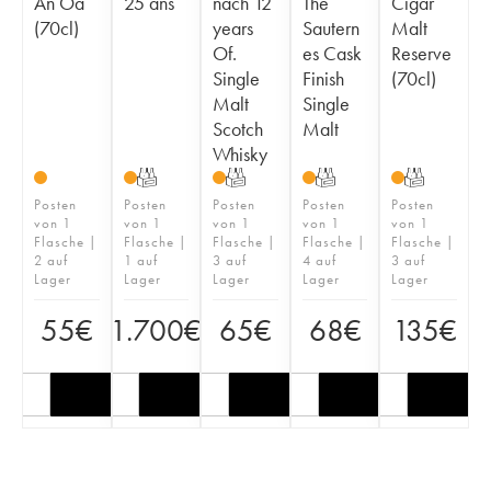
An Oa
25 ans
nach 12
The
Cigar
(70cl)
years
Sautern
Malt
Of.
es Cask
Reserve
Single
Finish
(70cl)
Malt
Single
Scotch
Malt
Whisky
T
T
T
T
Posten
Posten
Posten
Posten
Posten
von 1
von 1
von 1
von 1
von 1
Flasche |
Flasche |
Flasche |
Flasche |
Flasche |
2 auf
1 auf
3 auf
4 auf
3 auf
Lager
Lager
Lager
Lager
Lager
55
€
1.700
€
65
€
68
€
135
€