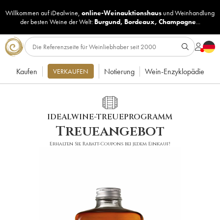
Willkommen auf iDealwine,
online-Weinauktionshaus
und
Weinhandlung
der besten Weine der Welt:
Burgund
,
Bordeaux
,
Champagne
...
Kaufen
Notierung
Wein-Enzyklopädie
VERKAUFEN
IDEALWINE-TREUEPROGRAMM
Treueangebot
Erhalten Sie Rabatt-Coupons bei jedem Einkauf!