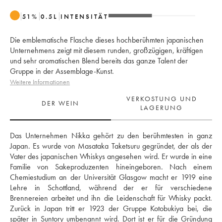
51
%
0.5
L
INTENSITÄT
Die emblematische Flasche dieses hochberühmten japanischen
Unternehmens zeigt mit diesem runden, großzügigen, kräftigen
und sehr aromatischen Blend bereits das ganze Talent der
Gruppe in der Assemblage-Kunst.
Weitere Informationen
VERKOSTUNG UND
DER WEIN
LAGERUNG
Das Unternehmen Nikka gehört zu den berühmtesten in ganz 
Japan. Es wurde von Masataka Taketsuru gegründet, der als der 
Vater des japanischen Whiskys angesehen wird. Er wurde in eine 
Familie von Sakeproduzenten hineingeboren. Nach einem 
Chemiestudium an der Universität Glasgow macht er 1919 eine 
Lehre in Schottland, während der er für verschiedene 
Brennereien arbeitet und ihn die Leidenschaft für Whisky packt. 
Zurück in Japan tritt er 1923 der Gruppe Kotobukiya bei, die 
später in Suntory umbenannt wird. Dort ist er für die Gründung 