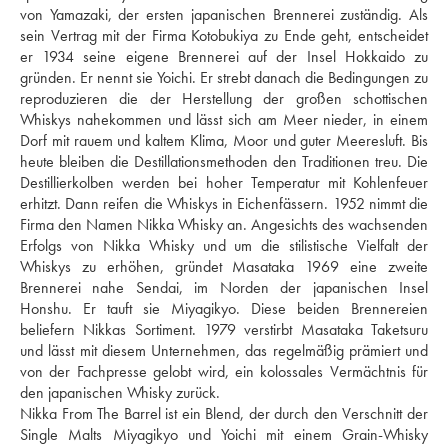
von Yamazaki, der ersten japanischen Brennerei zuständig. Als 
sein Vertrag mit der Firma Kotobukiya zu Ende geht, entscheidet 
er 1934 seine eigene Brennerei auf der Insel Hokkaido zu 
gründen. Er nennt sie Yoichi. Er strebt danach die Bedingungen zu 
reproduzieren die der Herstellung der großen schottischen 
Whiskys nahekommen und lässt sich am Meer nieder, in einem 
Dorf mit rauem und kaltem Klima, Moor und guter Meeresluft. Bis 
heute bleiben die Destillationsmethoden den Traditionen treu. Die 
Destillierkolben werden bei hoher Temperatur mit Kohlenfeuer 
erhitzt. Dann reifen die Whiskys in Eichenfässern. 1952 nimmt die 
Firma den Namen Nikka Whisky an. Angesichts des wachsenden 
Erfolgs von Nikka Whisky und um die stilistische Vielfalt der 
Whiskys zu erhöhen, gründet Masataka 1969 eine zweite 
Brennerei nahe Sendai, im Norden der japanischen Insel 
Honshu. Er tauft sie Miyagikyo. Diese beiden Brennereien 
beliefern Nikkas Sortiment. 1979 verstirbt Masataka Taketsuru 
und lässt mit diesem Unternehmen, das regelmäßig prämiert und 
von der Fachpresse gelobt wird, ein kolossales Vermächtnis für 
den japanischen Whisky zurück.
Nikka From The Barrel ist ein Blend, der durch den Verschnitt der 
Single Malts Miyagikyo und Yoichi mit einem Grain-Whisky 