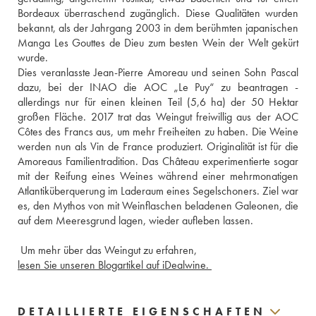
Bordeaux überraschend zugänglich. Diese Qualitäten wurden 
bekannt, als der Jahrgang 2003 in dem berühmten japanischen 
Manga Les Gouttes de Dieu zum besten Wein der Welt gekürt 
wurde. 
Dies veranlasste Jean-Pierre Amoreau und seinen Sohn Pascal 
dazu, bei der INAO die AOC „Le Puy“ zu beantragen - 
allerdings nur für einen kleinen Teil (5,6 ha) der 50 Hektar 
großen Fläche. 2017 trat das Weingut freiwillig aus der AOC 
Côtes des Francs aus, um mehr Freiheiten zu haben. Die Weine 
werden nun als Vin de France produziert. Originalität ist für die 
Amoreaus Familientradition. Das Château experimentierte sogar 
mit der Reifung eines Weines während einer mehrmonatigen 
Atlantiküberquerung im Laderaum eines Segelschoners. Ziel war 
es, den Mythos von mit Weinflaschen beladenen Galeonen, die 
 Um mehr über das Weingut zu erfahren,
lesen Sie unseren Blogartikel auf iDealwine. 
DETAILLIERTE EIGENSCHAFTEN