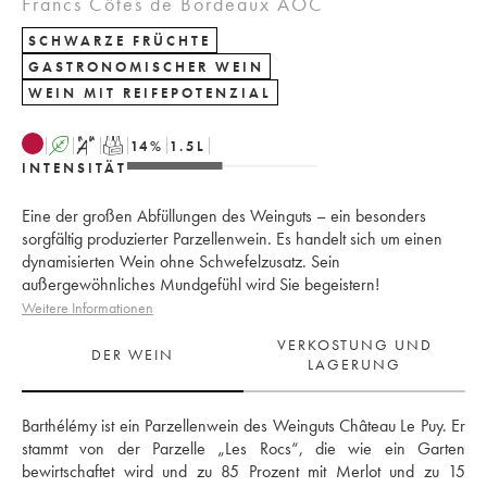
Francs Côtes de Bordeaux AOC
SCHWARZE FRÜCHTE
GASTRONOMISCHER WEIN
WEIN MIT REIFEPOTENZIAL
A
S
T
14
%
1.5
L
INTENSITÄT
Eine der großen Abfüllungen des Weinguts – ein besonders
sorgfältig produzierter Parzellenwein. Es handelt sich um einen
dynamisierten Wein ohne Schwefelzusatz. Sein
außergewöhnliches Mundgefühl wird Sie begeistern!
Weitere Informationen
VERKOSTUNG UND
DER WEIN
LAGERUNG
Barthélémy ist ein Parzellenwein des Weinguts Château Le Puy. Er 
stammt von der Parzelle „Les Rocs“, die wie ein Garten 
bewirtschaftet wird und zu 85 Prozent mit Merlot und zu 15 