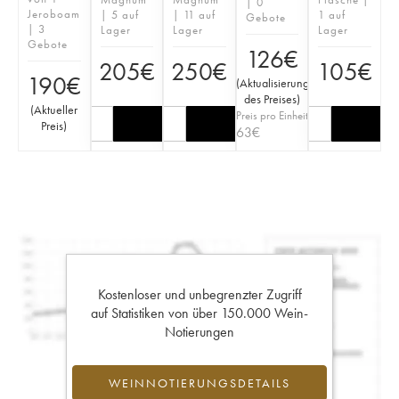
| 0
Jeroboam
| 5 auf
| 11 auf
1 auf
Gebote
| 3
Lager
Lager
Lager
Gebote
126
€
205
€
250
€
105
€
190
€
(
Aktualisierung
des Preises
)
(
Aktueller
Preis pro Einheit
Preis
)
63
€
Kostenloser und unbegrenzter Zugriff
auf Statistiken von über 150.000 Wein-
Notierungen
WEINNOTIERUNGSDETAILS