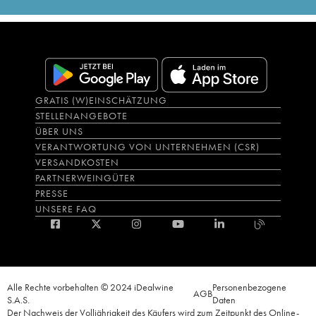
GRATIS (W)EINSCHÄTZUNG
STELLENANGEBOTE
ÜBER UNS
VERANTWORTUNG VON UNTERNEHMEN (CSR)
VERSANDKOSTEN
PARTNERWEINGÜTER
PRESSE
UNSERE FAQ
Alle Rechte vorbehalten © 2024 iDealwine
Personenbezogene
AGB
S.A.S.
Daten
Der Nachweis der Volljährigkeit des Käufers wird zum Zeitpunkt des Online-