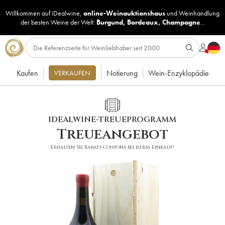
Willkommen auf iDealwine,
online-Weinauktionshaus
und
Weinhandlung
der besten Weine der Welt:
Burgund
,
Bordeaux
,
Champagne
...
Kaufen
Notierung
Wein-Enzyklopädie
VERKAUFEN
IDEALWINE-TREUEPROGRAMM
Treueangebot
Erhalten Sie Rabatt-Coupons bei jedem Einkauf!