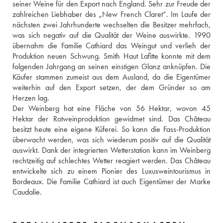
seiner Weine für den Export nach England. Sehr zur Freude der 
zahlreichen Liebhaber des „New French Claret“. Im Laufe der 
nächsten zwei Jahrhunderte wechselten die Besitzer mehrfach, 
was sich negativ auf die Qualität der Weine auswirkte. 1990 
übernahm die Familie Cathiard das Weingut und verlieh der 
Produktion neuen Schwung. Smith Haut Lafitte konnte mit dem 
folgenden Jahrgang an seinen einstigen Glanz anknüpfen. Die 
Käufer stammen zumeist aus dem Ausland, da die Eigentümer 
weiterhin auf den Export setzen, der dem Gründer so am 
Herzen lag.
Der Weinberg hat eine Fläche von 56 Hektar, wovon 45 
Hektar der Rotweinproduktion gewidmet sind. Das Château 
besitzt heute eine eigene Küferei. So kann die Fass-Produktion 
überwacht werden, was sich wiederum positiv auf die Qualität 
auswirkt. Dank der integrierten Wetterstation kann im Weinberg 
rechtzeitig auf schlechtes Wetter reagiert werden. Das Château 
entwickelte sich zu einem Pionier des Luxusweintourismus in 
Bordeaux. Die Familie Cathiard ist auch Eigentümer der Marke 
Caudalie.