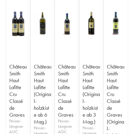
Château
Château
Château
Château
Château
Smith
Smith
Smith
Smith
Smith
Haut
Haut
Haut
Haut
Haut
Lafitte
Lafitte
Lafitte
Lafitte
Lafitte
Cru
(Origina
Cru
(Origina
Cru
Classé
l-
Classé
l-
Classé
de
holzkist
de
holzkist
de
Graves
e ab 6
Graves
e ab 3
Graves
Pessac-
Mag.)
Pessac-
Mag.)
(Origina
Léognan
Léognan
Pessac-
Pessac-
l-
AOC
AOC
Léognan
Léognan