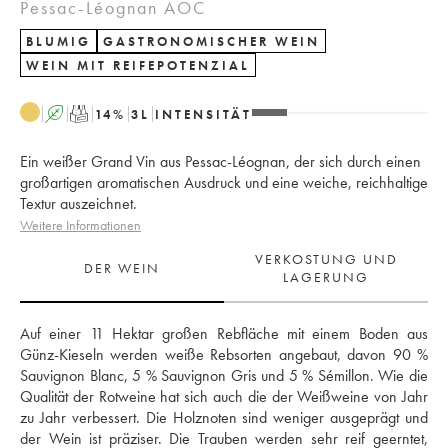
Pessac-Léognan AOC
BLUMIG
GASTRONOMISCHER WEIN
WEIN MIT REIFEPOTENZIAL
A
T
14
%
3
L
INTENSITÄT
Ein weißer Grand Vin aus Pessac-Léognan, der sich durch einen
großartigen aromatischen Ausdruck und eine weiche, reichhaltige
Textur auszeichnet.
Weitere Informationen
VERKOSTUNG UND
DER WEIN
LAGERUNG
Auf einer 11 Hektar großen Rebfläche mit einem Boden aus 
Günz-Kieseln werden weiße Rebsorten angebaut, davon 90 % 
Sauvignon Blanc, 5 % Sauvignon Gris und 5 % Sémillon. Wie die 
Qualität der Rotweine hat sich auch die der Weißweine von Jahr 
zu Jahr verbessert. Die Holznoten sind weniger ausgeprägt und 
der Wein ist präziser. Die Trauben werden sehr reif geerntet, 