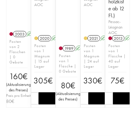
holzkist
AOC
AOC
e ab 12
Fl.)
Pessac-
Léognan
AOC
2003
A
2020
A
T
2021
A
T
2013
A
Posten
Posten
Posten
Posten
von 2
1989
A
von 1
von 1
von 1
Flaschen
Posten
Magnum
Magnum
Flasche |
| 0
von 1
| 15 auf
| 24 auf
40 auf
Gebote
Flasche |
Lager
Lager
Lager
0 Gebote
160
€
305
€
330
€
75
€
80
€
(
Aktualisierung
des Preises
)
(
Aktualisierung
Preis pro Einheit
des Preises
)
80
€