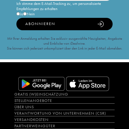
Ich stimme dem E-Mail-Tracking zu, um personalisierte
Empfehlungen zu erhalten
Ja
Nein
ABONNIEREN
Mit Ihrer Anmeldung erhalten Sie exklusiv ausgewählte Neuigkeiten, Angebote
und Einblicke von iDealwine.
Sie können sich jederzeit unkompliziert über den Link in jeder E-Mail abmelden.
GRATIS (W)EINSCHÄTZUNG
STELLENANGEBOTE
ÜBER UNS
VERANTWORTUNG VON UNTERNEHMEN (CSR)
VERSANDKOSTEN
PARTNERWEINGÜTER