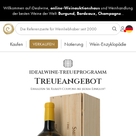
Willkommen auf iDealwine,
online-Weinauktionshaus
und
Weinhandlung
der besten Weine der Welt:
Burgund
,
Bordeaux
,
Champagne
...
Kaufen
Notierung
Wein-Enzyklopädie
VERKAUFEN
IDEALWINE-TREUEPROGRAMM
Treueangebot
Erhalten Sie Rabatt-Coupons bei jedem Einkauf!