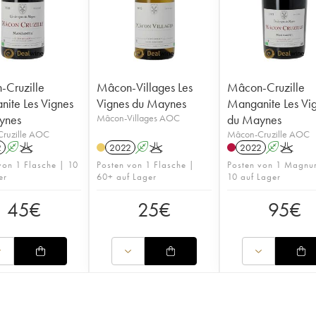
Cruzille
Mâcon-Villages Les
Mâcon-Cruzille
ite Les Vignes
Vignes du Maynes
Manganite Les Vi
ynes
Mâcon-Villages AOC
du Maynes
ruzille AOC
Mâcon-Cruzille AOC
2
A
K
2022
A
K
2022
A
K
von 1 Flasche | 10
Posten von 1 Flasche |
Posten von 1 Magnu
er
60+ auf Lager
10 auf Lager
45
€
25
€
95
€