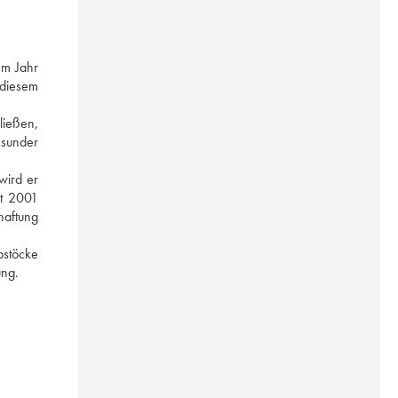
m Jahr 
diesem 
ießen, 
sunder 
ird er 
t 2001 
aftung 
stöcke 
ung.