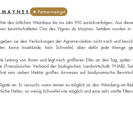
U MAYNES
★ Partnerweingut
e des örtlichen Weinbaus bis ins Jahr 910 zurückverfolgen. Aus diese
n bewirtschafteten Clos des Vignes du Maynes. Seitdem wurden in 
r geben sie den Verlockungen der Agrarrevolution nicht nach und beschl
er, keine Insektizide, kein Schwefel, aber dafür jede Menge ge
ie Leitung von ihnen und legt noch größeren Eifer an den Tag, später w
que (Französischer Verband der biologischen Landwirtschaft, FNAB). Sei
r hat sein sieben Hektar großes Anwesen auf biodynamische Bewirtsch
ligoté an. Er versucht, wann immer es möglich ist, den Weinberg um Reb
atürliche Hefen, so wenig Schwefel wie möglich und eine sehr sanfte Filter