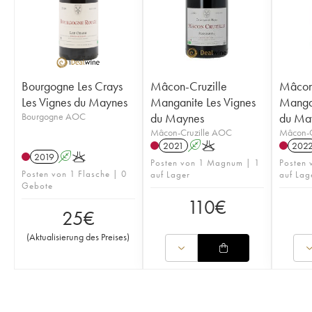
Bourgogne Les Crays
Mâcon-Cruzille
Mâcon-
Les Vignes du Maynes
Manganite Les Vignes
Mangan
Bourgogne AOC
du Maynes
du Ma
Mâcon-Cruzille AOC
Mâcon-C
2021
A
K
202
2019
A
K
Posten von 1 Magnum | 1
Posten 
Posten von 1 Flasche | 0
auf Lager
auf Lag
Gebote
110
€
25
€
(
Aktualisierung des Preises
)