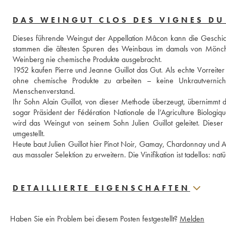
DAS WEINGUT CLOS DES VIGNES D
Dieses führende Weingut der Appellation Mâcon kann die Geschicht
stammen die ältesten Spuren des Weinbaus im damals von Mönche
Weinberg nie chemische Produkte ausgebracht. 
1952 kaufen Pierre und Jeanne Guillot das Gut. Als echte Vorreite
ohne chemische Produkte zu arbeiten – keine Unkrautvernicht
Menschenverstand. 
Ihr Sohn Alain Guillot, von dieser Methode überzeugt, übernimmt d
sogar Präsident der Fédération Nationale de l‘Agriculture Biologi
wird das Weingut von seinem Sohn Julien Guillot geleitet. Diese
umgestellt. 
Heute baut Julien Guillot hier Pinot Noir, Gamay, Chardonnay und A
aus massaler Selektion zu erweitern. Die Vinifikation ist tadellos: n
DETAILLIERTE EIGENSCHAFTEN
Haben Sie ein Problem bei diesem Posten festgestellt?
Melden