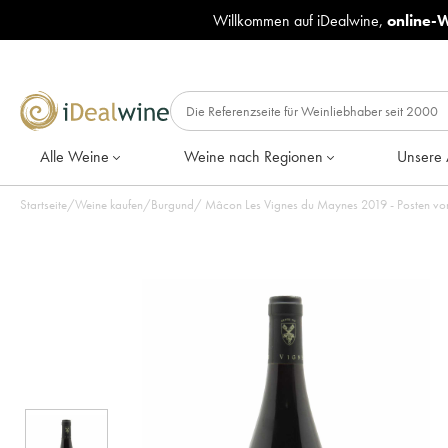
Willkommen auf iDealwine,
online-
Alle Weine
Weine nach Regionen
Unsere 
Startseite
/
Weine kaufen
/
Burgund
/
Mâcon Les Vignes du Maynes 2019 - Posten vo