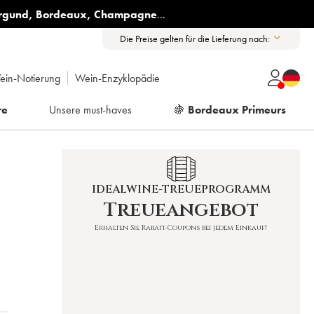
rgund
,
Bordeaux
,
Champagne
...
Die Preise gelten für die Lieferung nach:
ein-Notierung
Wein-Enzyklopädie
re
Unsere must-haves
🍇
Bordeaux Primeurs
IDEALWINE-TREUEPROGRAMM
Treueangebot
Erhalten Sie Rabatt-Coupons bei jedem Einkauf!