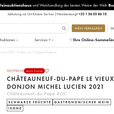
Weinauktionshaus
und
Weinhandlung der besten Weine der Welt:
Bu
Abholung vor Ort
Klicken Sie hier
|
Weinberatung?
+33 1 56 05 86 10
W
WEIN VERKAUFEN
Auktionen
Services +
✨
Ihre Online-Sommeliè
Châteauneuf-du-Pape Le Vieux Donjon Michel Lucien 2021 - Posten von 1 Doppel-Magnum
FESTPREISE
Letzte Chance
CHÂTEAUNEUF-DU-PAPE LE VIEU
DONJON MICHEL LUCIEN 2021
Châteauneuf-du-Pape AOC
SCHWARZE FRÜCHTE
GASTRONOMISCHER WEIN
IKONE