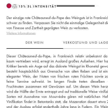
T
13
%
3
L
INTENSITÄT
Der einzige rote Châteauneuf-du-Pape des Weinguts ist in Frankreic
schwer zu finden. Verpassen Sie nicht die einmalige Gelegenheit d
von Finesse und Zartheit geprägten Wein zu verkosten.
Weitere Informationen
DER WEIN
VERKOSTUNG UND LAG
Dieser Châteauneuf-du-Pape, in Frankreich relativ unbekannt da 
kaum vertrieben wird, erregt im Ausland großes Aufsehen. Hier ha
Kritiker bereits ein Auge auf das diskrete Weingut im Rhonetal gewor
besteht hauptsächlich aus Grenache von alten Reben und ist ein
eleganter Wein, der Noten von frischen roten Früchten sowie za
feine Tannine aufweist. Im langen Finale treten dieselben fr
Fruchtnoten zusammen mit Gewürzen auf. Um diesen Wein herzust
wird die Hälfte der Ernte entrappt und auf traditionelle Weise vinifizie
Sorten mit Ausnahme von Mourvèdre gären mit natürlichen Hefe
Vinifikation findet in Betontanks statt, die Mazeration dauert etwa 
und der Ausbau erfolgt anderthalb Jahre lang in Fudern. Ein Wein,