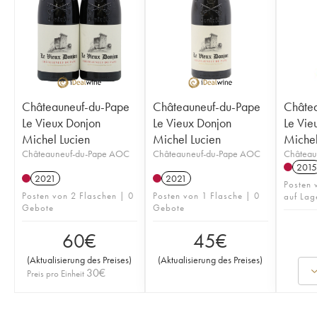
Châteauneuf-du-Pape
Châteauneuf-du-Pape
Châte
Le Vieux Donjon
Le Vieux Donjon
Le Vie
Michel Lucien
Michel Lucien
Michel
Châteauneuf-du-Pape AOC
Châteauneuf-du-Pape AOC
Château
2015
2021
2021
Posten 
Posten von 2 Flaschen | 0
Posten von 1 Flasche | 0
auf Lag
Gebote
Gebote
60
€
45
€
(
Aktualisierung des Preises
)
(
Aktualisierung des Preises
)
30
€
Preis pro Einheit