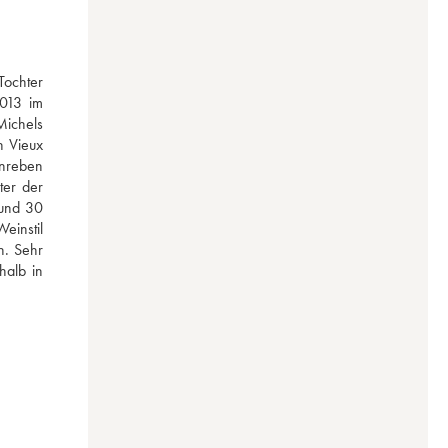
ochter 
013 im 
ichels 
 Vieux 
nreben 
ter der 
und 30 
instil 
. Sehr 
alb in 