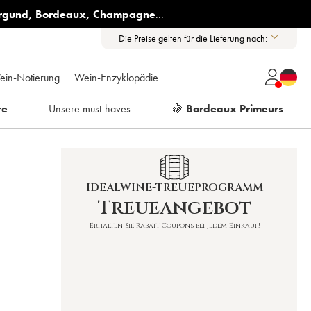
rgund
,
Bordeaux
,
Champagne
...
Die Preise gelten für die Lieferung nach:
ein-Notierung
Wein-Enzyklopädie
re
Unsere must-haves
🍇
Bordeaux Primeurs
IDEALWINE-TREUEPROGRAMM
Treueangebot
X
Erhalten Sie Rabatt-Coupons bei jedem Einkauf!