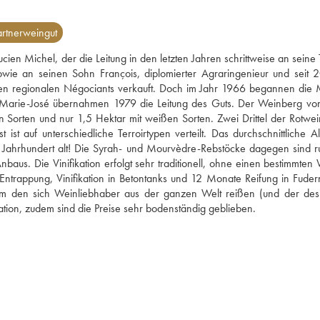
rtnerweingut
n Michel, der die Leitung in den letzten Jahren schrittweise an seine T
owie an seinen Sohn François, diplomierter Agraringenieur und seit 2
gen regionalen Négociants verkauft. Doch im Jahr 1966 begannen die M
au Marie-José übernahmen 1979 die Leitung des Guts. Der Weinberg von
 Sorten und nur 1,5 Hektar mit weißen Sorten. Zwei Drittel der Rotwei
 ist auf unterschiedliche Terroirtypen verteilt. Das durchschnittliche Al
n Jahrhundert alt! Die Syrah- und Mourvèdre-Rebstöcke dagegen sind r
aus. Die Vinifikation erfolgt sehr traditionell, ohne einen bestimmten We
Entrappung, Vinifikation in Betontanks und 12 Monate Reifung in Fudern
 um den sich Weinliebhaber aus der ganzen Welt reißen (und der desh
lation, zudem sind die Preise sehr bodenständig geblieben.