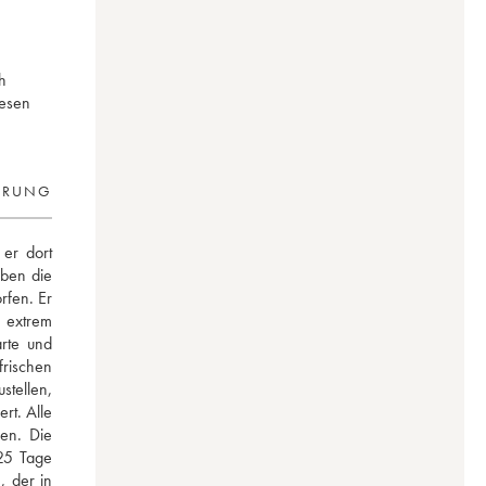
h
iesen
ERUNG
er dort 
ben die 
fen. Er 
 extrem 
rte und 
ischen 
ellen, 
rt. Alle 
n. Die 
25 Tage 
 der in 