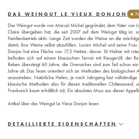
DAS WEINGUT LE VIEUX DONJON
★ Pa
Das Weingut wurde von Marcel Michel gegründet, dem Vater von Lucie
Claire übergeben hat, die seit 2007 auf dem Weingut tätig ist, s
Familienbetrieb aktiv. Lange Zeit wurden die Weine an die mächti
damit, ihre Weine selbst abzufüllen. Lucien Michel und seine Fr
Donjon hat eine Fläche von 17,5 Hektar, davon 16 Hektar mit roten
befinden sich auf einem klassischen Terroir mit Kiesgeröll, der Rest
Reben übersteigt 60 Jahre, die Grenaches sind zum Teil schon ei
Jahre alt. Das Team orientiert sich an Methoden des biologischen Anb
anzustreben. Natürliche Hefen, je nach Jahrgang fast vollständige 
klassische Methoden also für diesen traditionellen Châteauneuf,
Frankreich kaum erhältlich ist). Ein absolutes Muss aus dieser Appel
Artikel über das Weingut Le Vieux Donjon lesen
DETAILLIERTE EIGENSCHAFTEN