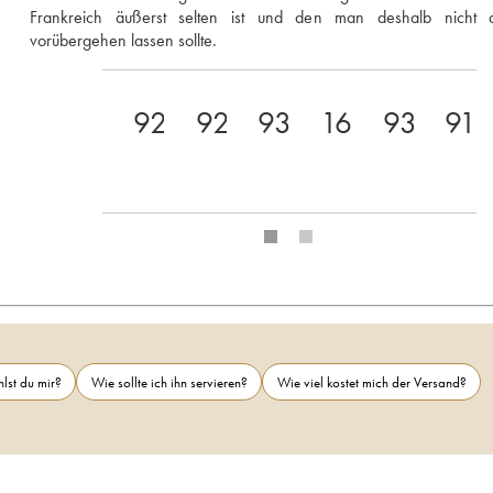
Frankreich äußerst selten ist und den man deshalb nicht a
vorübergehen lassen sollte.
92
92
93
16.5+
93
91
lst du mir?
Wie sollte ich ihn servieren?
Wie viel kostet mich der Versand?