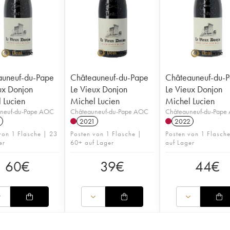
auneuf-du-Pape
Châteauneuf-du-Pape
Châteauneuf-du-
ux Donjon
Le Vieux Donjon
Le Vieux Donjon
 Lucien
Michel Lucien
Michel Lucien
neuf-du-Pape AOC
Châteauneuf-du-Pape AOC
Châteauneuf-du-Pape
2021
2022
von 1 Flasche | 23
Posten von 1 Flasche |
Posten von 1 Flasche
er
60+ auf Lager
auf Lager
60
€
39
€
44
€