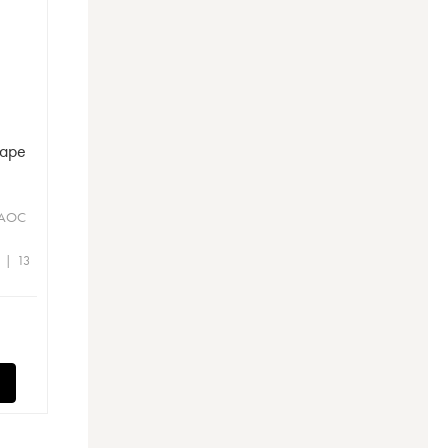
Pape
 AOC
 | 13