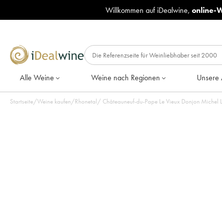
Willkommen auf iDealwine,
online-
Alle Weine
Weine nach Regionen
Unsere 
Startseite
/
Weine kaufen
/
Rhonetal
/