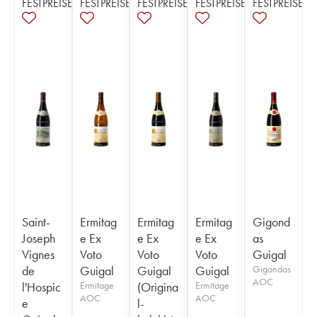
FESTPREISE
FESTPREISE
FESTPREISE
FESTPREISE
FESTPREISE
Saint-
Ermitag
Ermitag
Ermitag
Gigond
Joseph
e Ex
e Ex
e Ex
as
Vignes
Voto
Voto
Voto
Guigal
de
Guigal
Guigal
Guigal
Gigondas
AOC
l'Hospic
Ermitage
(Origina
Ermitage
AOC
AOC
e
l-