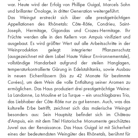
war. Heute wird der Erfolg von Phillipe Guigal, Marcels Sohn 
und brillanter Önologe, in dritter Generation weitergeführt.
Das Weingut erstreckt sich über alle prestigeträchtigen 
Appellationen des Rhônetals: Côte-Rôtie, Condrieu, Saint-
Joseph, Hermitage, Gigondas und Crozes-Hermitage. Ihr 
Früchte werden alle in den Kellern von Ampuis vinifiziert und 
ausgebaut. Es wird größter Wert auf alle Arbeitsschritte in der 
Weinproduktion gelegt: integrierter Pflanzenschutz 
(ausgezeichnet mit dem Label Haute Valeur Environnementale), 
vollständige Handarbeit aufgrund der steilen Hanglagen, 
temperaturkontrollierte Gärung in Edelstahltanks, sowie Ausbau 
in neuen Eichenfässern (bis zu 42 Monate für bestimmte 
Cuvées), um dem Wein die volle Entfaltung seiner Aromen zu 
ermöglichen. Das Haus produziert drei prestigeträchtige Weine: 
La Landonne, La Mouline et La Turque – ein unschlagbares Trio, 
das Liebhaber der Côte-Rôtie nur zu gut kennen. Auch, was das 
kulturelle Erbe betrifft, zeichnet sich das malerische Weingut 
besonders aus: Sein Hauptsitz befindet sich im Château 
d'Ampuis, ein mit dem Titel Historische Monumente geschütztes 
Juwel aus der Renaissance. Das Haus Guigal ist mit Sicherheit 
eines der bedeutendsten Weingüter des Rhônetals, berühmt für 