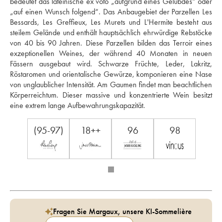
bedeutet das lateinische ex voto „aufgrund eines Gelübdes“ oder 
„auf einen Wunsch folgend“. Das Anbaugebiet der Parzellen Les 
Bessards, Les Greffieux, Les Murets und L'Hermite besteht aus 
steilem Gelände und enthält hauptsächlich ehrwürdige Rebstöcke 
von 40 bis 90 Jahren. Diese Parzellen bilden das Terroir eines 
exzeptionellen Weines, der während 40 Monaten in neuen 
Fässern ausgebaut wird. Schwarze Früchte, Leder, Lakritz, 
Röstaromen und orientalische Gewürze, komponieren eine Nase 
von unglaublicher Intensität. Am Gaumen findet man beachtlichen 
Körperreichtum. Dieser massive und konzentrierte Wein besitzt 
eine extrem lange Aufbewahrungskapazität.
(95-97)
18++
96
98
Fragen Sie Margaux, unsere KI-Sommelière