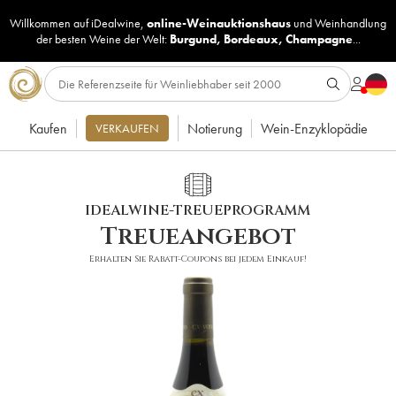
Willkommen auf iDealwine,
online-Weinauktionshaus
und
Weinhandlung
der besten Weine der Welt:
Burgund
,
Bordeaux
,
Champagne
...
Kaufen
Notierung
Wein-Enzyklopädie
VERKAUFEN
IDEALWINE-TREUEPROGRAMM
Treueangebot
Erhalten Sie Rabatt-Coupons bei jedem Einkauf!