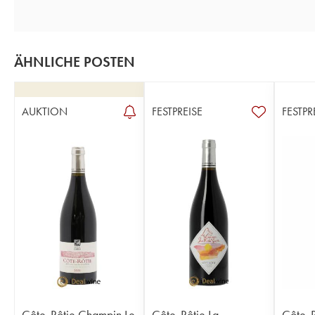
ÄHNLICHE POSTEN
AUKTION
FESTPREISE
FESTPR
Côte-Rôtie Champin Le
Côte-Rôtie La
Côte-R