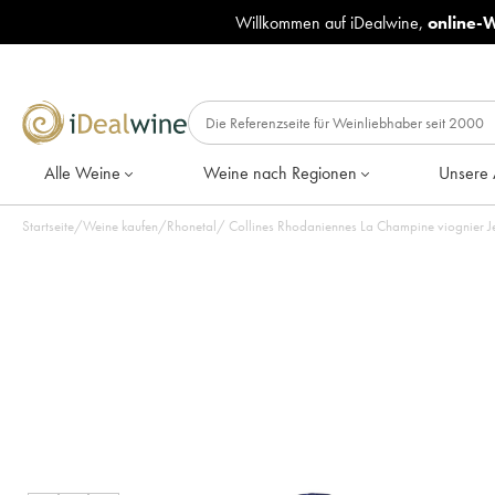
Willkommen auf iDealwine,
online-
Alle Weine
Weine nach Regionen
Unsere 
Startseite
/
Weine kaufen
/
Rhonetal
/