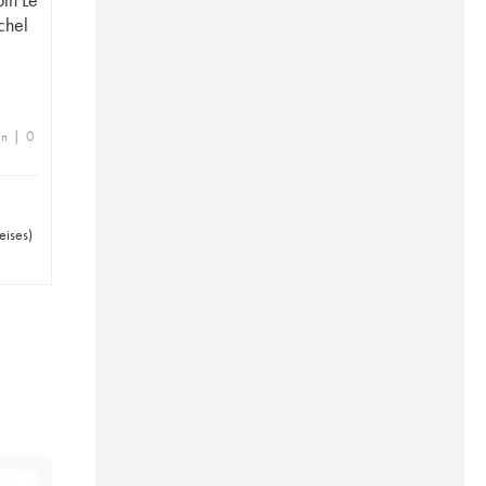
chel
en | 0
eises
)