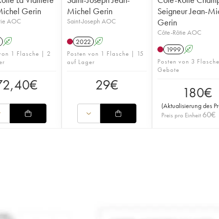
ichel Gerin
Michel Gerin
Seigneur Jean-Mi
tie AOC
Saint-Joseph AOC
Gerin
Côte-Rôtie AOC
A
2022
A
1999
A
von 1 Flasche | 2
Posten von 1 Flasche | 15
Posten von 3 Flasch
er
auf Lager
Gebote
72,40
€
29
€
180
€
(
Aktualisierung des Pr
60
€
Preis pro Einheit