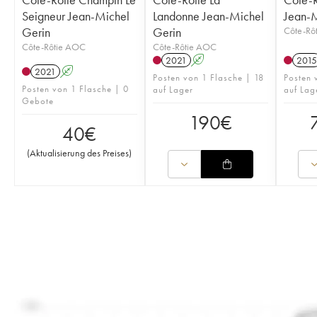
Seigneur Jean-Michel
Landonne Jean-Michel
Jean-M
Gerin
Gerin
Côte-Rô
Côte-Rôtie AOC
Côte-Rôtie AOC
2021
A
2015
2021
A
Posten von 1 Flasche | 18
Posten 
Posten von 1 Flasche | 0
auf Lager
auf Lag
Gebote
190
€
40
€
(
Aktualisierung des Preises
)