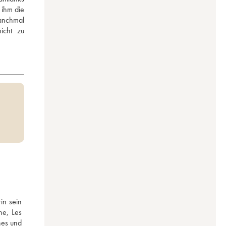
ihm die 
anchmal 
cht zu 
n sein 
e, Les 
es und 