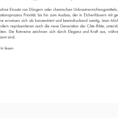
 ohne Einsatz von Düngern oder chemischen Unkrautvernichtungsmitteln, u
ikationsprozess Priorität, bis hin zum Ausbau, der in Eichenfässern mit g
e erweisen sich als konzentriert und beeindruckend samtig. Jean-Mich
ndern repräsentieren auch die neue Generation der Côte-Rôtie, unterstüt
eiten. Die Rotweine zeichnen sich durch Eleganz und Kraft aus, währe
annt sind.
in lesen