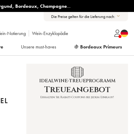
rgund
,
Bordeaux
,
Champagne
...
Die Preise gelten für die Lieferung nach:
ein-Notierung
Wein-Enzyklopädie
re
Unsere must-haves
🍇
Bordeaux Primeurs
IDEALWINE-TREUEPROGRAMM
Treueangebot
Erhalten Sie Rabatt-Coupons bei jedem Einkauf!
EL