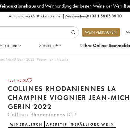
Weinauktionshaus
und
Weinhandlung der besten Weine der Welt:
Bu
Abholung vor Ort
Klicken Sie hier
|
Weinberatung?
+33 1 56 05 86 10
W
WEIN VERKAUFEN
Auktionen
Services +
✨
Ihre Online-Sommeliè
Collines Rhodaniennes La Champine viognier Jean-Michel Gerin 2022 - Posten von 1 Flasche
FESTPREISE
COLLINES RHODANIENNES LA
CHAMPINE VIOGNIER JEAN-MICH
GERIN 2022
Collines Rhodaniennes IGP
MINERALISCH
APERITIF
GEFÄLLIGER WEIN