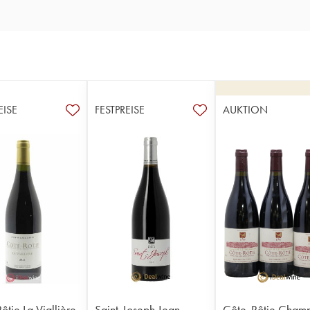
EISE
FESTPREISE
AUKTION
ôtie La Viallière
Saint-Joseph Jean-
Côte-Rôtie Champ