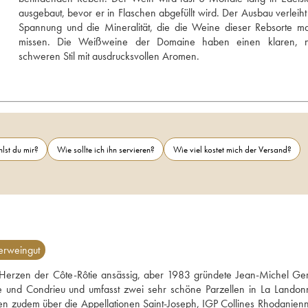
ausgebaut, bevor er in Flaschen abgefüllt wird. Der Ausbau verleiht 
Spannung und die Mineralität, die die Weine dieser Rebsorte m
missen. Die Weißweine der Domaine haben einen klaren, ni
schweren Stil mit ausdrucksvollen Aromen.
lst du mir?
Wie sollte ich ihn servieren?
Wie viel kostet mich der Versand?
erweingut
m Herzen der Côte-Rôtie ansässig, aber 1983 gründete Jean-Michel Geri
ie und Condrieu und umfasst zwei sehr schöne Parzellen in La Landonn
en zudem über die Appellationen Saint-Joseph, IGP Collines Rhodanienn