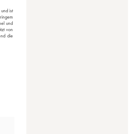
nd ist 
eringem 
el und 
zt von 
nd die 