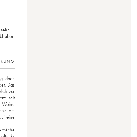
 sehr
ebhaber
ERUNG
g, doch 
et. Das 
ich zur 
zt seit 
r Weine 
tenz am 
uf eine 
rdèche 
hltanks 