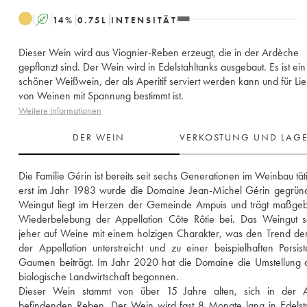
A
14
%
0.75
L
INTENSITÄT
Dieser Wein wird aus Viognier-Reben erzeugt, die in der Ardèche
gepflanzt sind. Der Wein wird in Edelstahltanks ausgebaut. Es ist ein
schöner Weißwein, der als Aperitif serviert werden kann und für Li
von Weinen mit Spannung bestimmt ist.
Weitere Informationen
DER WEIN
VERKOSTUNG UND LAG
Die Familie Gérin ist bereits seit sechs Generationen im Weinbau täti
erst im Jahr 1983 wurde die Domaine Jean-Michel Gérin gegründ
Weingut liegt im Herzen der Gemeinde Ampuis und trägt maßgebl
Wiederbelebung der Appellation Côte Rôtie bei. Das Weingut set
jeher auf Weine mit einem holzigen Charakter, was den Trend de
der Appellation unterstreicht und zu einer beispielhaften Persis
Gaumen beiträgt. Im Jahr 2020 hat die Domaine die Umstellung a
biologische Landwirtschaft begonnen. 
Dieser Wein stammt von über 15 Jahre alten, sich in der A
befindenden Reben. Der Wein wird fast 8 Monate lang in Edelsta