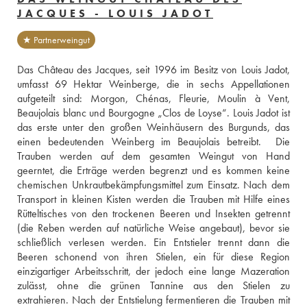
JACQUES - LOUIS JADOT
★ Partnerweingut
Das Château des Jacques, seit 1996 im Besitz von Louis Jadot, 
umfasst 69 Hektar Weinberge, die in sechs Appellationen 
aufgeteilt sind: Morgon, Chénas, Fleurie, Moulin à Vent, 
Beaujolais blanc und Bourgogne „Clos de Loyse“. Louis Jadot ist 
das erste unter den großen Weinhäusern des Burgunds, das 
einen bedeutenden Weinberg im Beaujolais betreibt.  Die 
Trauben werden auf dem gesamten Weingut von Hand 
geerntet, die Erträge werden begrenzt und es kommen keine 
chemischen Unkrautbekämpfungsmittel zum Einsatz. Nach dem 
Transport in kleinen Kisten werden die Trauben mit Hilfe eines 
Rütteltisches von den trockenen Beeren und Insekten getrennt 
(die Reben werden auf natürliche Weise angebaut), bevor sie 
schließlich verlesen werden. Ein Entstieler trennt dann die 
Beeren schonend von ihren Stielen, ein für diese Region 
einzigartiger Arbeitsschritt, der jedoch eine lange Mazeration 
zulässt, ohne die grünen Tannine aus den Stielen zu 
extrahieren. Nach der Entstielung fermentieren die Trauben mit 