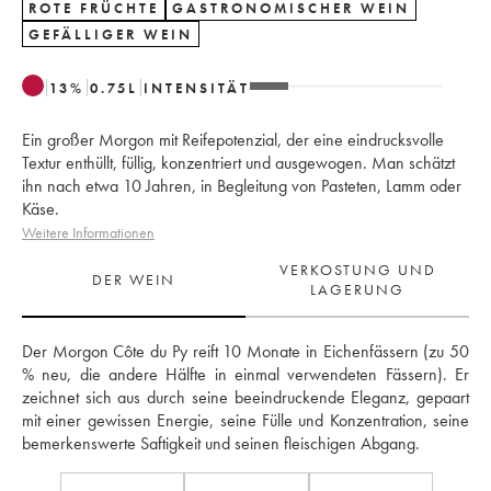
ROTE FRÜCHTE
GASTRONOMISCHER WEIN
GEFÄLLIGER WEIN
13
%
0.75
L
INTENSITÄT
Ein großer Morgon mit Reifepotenzial, der eine eindrucksvolle
Textur enthüllt, füllig, konzentriert und ausgewogen. Man schätzt
ihn nach etwa 10 Jahren, in Begleitung von Pasteten, Lamm oder
Käse.
Weitere Informationen
VERKOSTUNG UND
DER WEIN
LAGERUNG
Der Morgon Côte du Py reift 10 Monate in Eichenfässern (zu 50 
% neu, die andere Hälfte in einmal verwendeten Fässern). Er 
zeichnet sich aus durch seine beeindruckende Eleganz, gepaart 
mit einer gewissen Energie, seine Fülle und Konzentration, seine 
bemerkenswerte Saftigkeit und seinen fleischigen Abgang.