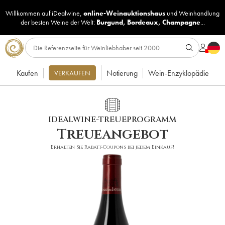
Willkommen auf iDealwine,
online-Weinauktionshaus
und
Weinhandlung
der besten Weine der Welt:
Burgund
,
Bordeaux
,
Champagne
...
Kaufen
Notierung
Wein-Enzyklopädie
VERKAUFEN
IDEALWINE-TREUEPROGRAMM
Treueangebot
Erhalten Sie Rabatt-Coupons bei jedem Einkauf!