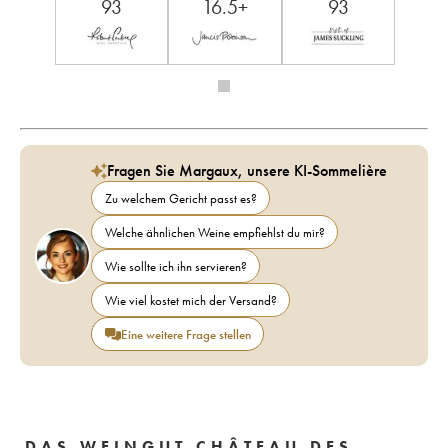
93
16.5+
93
Fragen Sie Margaux, unsere KI-Sommelière
Zu welchem Gericht passt es?
Welche ähnlichen Weine empfiehlst du mir?
Wie sollte ich ihn servieren?
Wie viel kostet mich der Versand?
Eine weitere Frage stellen
DAS WEINGUT CHÂTEAU DES