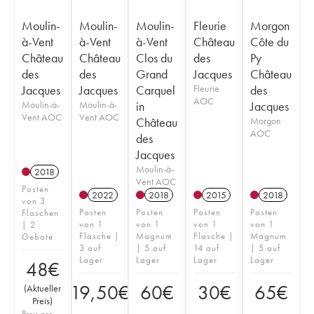
Moulin-
Moulin-
Moulin-
Fleurie
Morgon
à-Vent
à-Vent
à-Vent
Château
Côte du
Château
Château
Clos du
des
Py
des
des
Grand
Jacques
Château
Jacques
Jacques
Carquel
Fleurie
des
AOC
Moulin-à-
Moulin-à-
in
Jacques
Vent AOC
Vent AOC
Château
Morgon
AOC
des
Jacques
Moulin-à-
2018
Vent AOC
Posten
2022
2018
2015
2018
von 3
Posten
Posten
Posten
Posten
Flaschen
von 1
von 1
von 1
von 1
| 2
Flasche |
Magnum
Flasche |
Magnum
Gebote
3 auf
| 5 auf
14 auf
| 5 auf
Lager
Lager
Lager
Lager
48
€
19,50
€
60
€
30
€
65
€
(
Aktueller
Preis
)
Preis pro