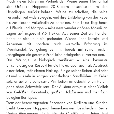
Nach vielen Jahren im Vertrieb der Weine seiner Heimat hat 
sich Grégoire Hoppenot 2018 dazu entschlossen, zu den 
Ursprüngen zurückzukehren: Weine zu schaffen, die seine 
Persönlichkeit widerspiegeln, und ihre Entstehung von der Rebe 
bis zur Flasche vollständig zu begleiten. Sein Fokus liegt heute 
auf Fleurie und Morgon – mit einem wunderschönen Mosaik an 
Lagen auf insgesamt 9,5 Hektar. Aus seiner Zeit als Händler 
bringt er nicht nur ein profundes Wissen über Terroirs und 
Rebsorten mit, sondern auch wertvolle Erfahrung im 
Weinhandel. So gelang es ihm, bereits mit seinen ersten 
Jahrgängen die gesamte Produktion erfolgreich zu vermarkten. 
Das Weingut ist biologisch zertifiziert – eine bewusste 
Entscheidung aus Respekt für die Natur, aber auch als Ausdruck 
einer tiefen, reflektierten Haltung. Einige seiner Reben sind sehr 
alt und wurzeln in kargen, granithaltigen Sandböden. Im Keller 
setzt er auf eine behutsame Vinifikation mit autochthonen Hefen, 
ganz ohne Schwefelzusatz. Der Ausbau erfolgt in einer Vielfalt 
von Gefäßen: Betontanks, großen Holzfässern und mehrfach 
belegten Barriques. 
Trotz der herausragenden Resonanz von Kritikern und Kunden 
bleibt Grégoire Hoppenot bemerkenswert bescheiden. Seine 
Weine überzeugen durch höchste Qualität, eine feine, fast 