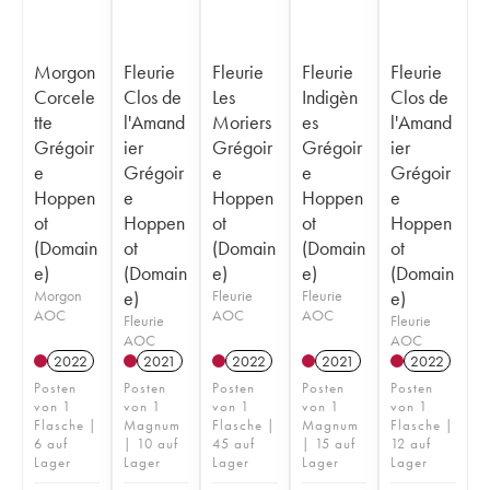
Morgon
Fleurie
Fleurie
Fleurie
Fleurie
Corcele
Clos de
Les
Indigèn
Clos de
tte
l'Amand
Moriers
es
l'Amand
Grégoir
ier
Grégoir
Grégoir
ier
e
Grégoir
e
e
Grégoir
Hoppen
e
Hoppen
Hoppen
e
ot
Hoppen
ot
ot
Hoppen
(Domain
ot
(Domain
(Domain
ot
e)
(Domain
e)
e)
(Domain
Morgon
e)
Fleurie
Fleurie
e)
AOC
AOC
AOC
Fleurie
Fleurie
AOC
AOC
2022
2021
2022
2021
2022
Posten
Posten
Posten
Posten
Posten
von 1
von 1
von 1
von 1
von 1
Flasche |
Magnum
Flasche |
Magnum
Flasche |
6 auf
| 10 auf
45 auf
| 15 auf
12 auf
Lager
Lager
Lager
Lager
Lager