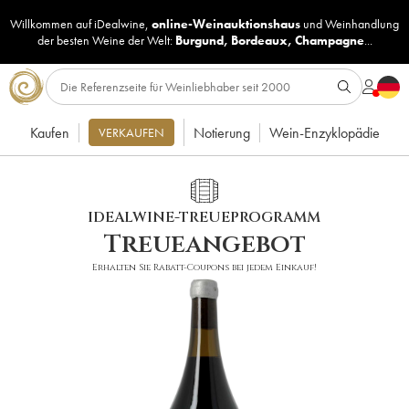
Willkommen auf iDealwine,
online-Weinauktionshaus
und
Weinhandlung
der besten Weine der Welt:
Burgund
,
Bordeaux
,
Champagne
...
Kaufen
Notierung
Wein-Enzyklopädie
VERKAUFEN
IDEALWINE-TREUEPROGRAMM
Treueangebot
Erhalten Sie Rabatt-Coupons bei jedem Einkauf!