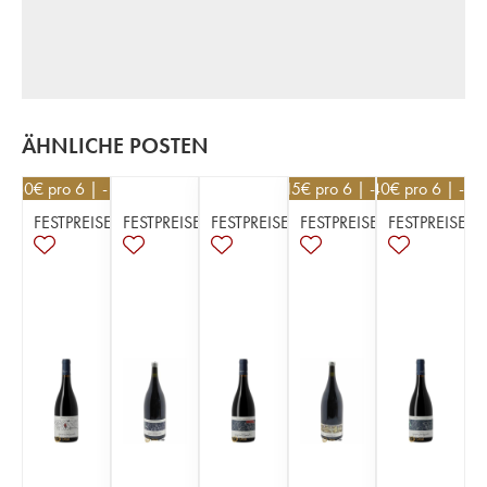
ÄHNLICHE POSTEN
21,60
€
pro 6 | -10%
30,15
€
pro 6 | -10%
23,40
€
pro 6 | -10
FESTPREISE
FESTPREISE
FESTPREISE
FESTPREISE
FESTPREISE