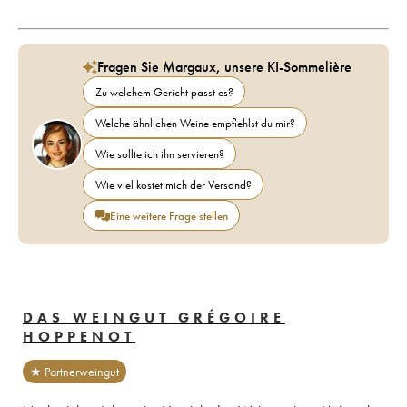
Fragen Sie Margaux, unsere KI-Sommelière
Zu welchem Gericht passt es?
Welche ähnlichen Weine empfiehlst du mir?
Wie sollte ich ihn servieren?
Wie viel kostet mich der Versand?
Eine weitere Frage stellen
DAS WEINGUT GRÉGOIRE
HOPPENOT
★ Partnerweingut