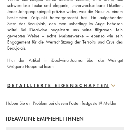
schwerelose Textur und elegante, unverwechselbare Etiketten. 
Jeder Jahrgang spiegelt präzise wider, was die Natur zu einem 
bestimmten Zeitpunkt hervorgebracht hat. Ein aufgehender 
Stern des Beaujolais, den man unbedingt im Auge behalten 
sollte! Bei iDealwine begeistern uns seine filigranen, fein 
gewebten Weine – echte Meisterwerke – ebenso wie sein 
Engagement für die Wertschätzung der Terroirs und Crus des 
Beaujolais.
Hier den Artikel im iDealwine-Journal über das Weingut 
Grégoire Hoppenot lesen
DETAILLIERTE EIGENSCHAFTEN
Haben Sie ein Problem bei diesem Posten festgestellt?
Melden
IDEAWLINE EMPFIEHLT IHNEN