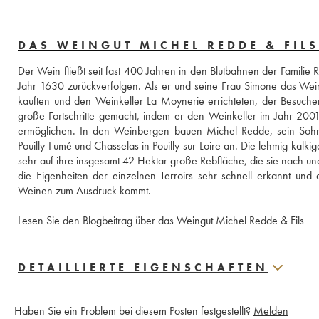
DAS WEINGUT MICHEL REDDE & FILS
Der Wein fließt seit fast 400 Jahren in den Blutbahnen der Familie R
Jahr 1630 zurückverfolgen. Als er und seine Frau Simone das Wein
kauften und den Weinkeller La Moynerie errichteten, der Besucher
große Fortschritte gemacht, indem er den Weinkeller im Jahr 2001 
ermöglichen. In den Weinbergen bauen Michel Redde, sein Sohn 
Pouilly-Fumé und Chasselas in Pouilly-sur-Loire an. Die lehmig-kal
sehr auf ihre insgesamt 42 Hektar große Rebfläche, die sie nach un
die Eigenheiten der einzelnen Terroirs sehr schnell erkannt und
Weinen zum Ausdruck kommt.
Lesen Sie den Blogbeitrag über das Weingut Michel Redde & Fils
DETAILLIERTE EIGENSCHAFTEN
Haben Sie ein Problem bei diesem Posten festgestellt?
Melden