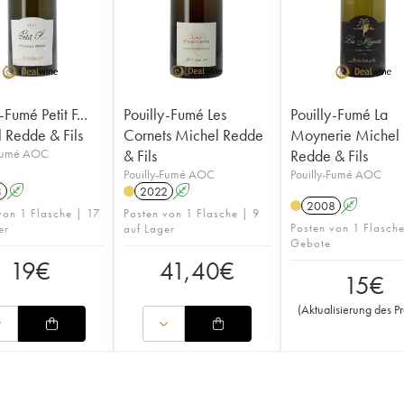
-Fumé Petit F...
Pouilly-Fumé Les
Pouilly-Fumé La
 Redde & Fils
Cornets Michel Redde
Moynerie Michel
-Fumé AOC
& Fils
Redde & Fils
Pouilly-Fumé AOC
Pouilly-Fumé AOC
3
A
2022
A
2008
A
von 1 Flasche | 17
Posten von 1 Flasche | 9
Posten von 1 Flasch
er
auf Lager
Gebote
19
€
41,40
€
15
€
(
Aktualisierung des Pr