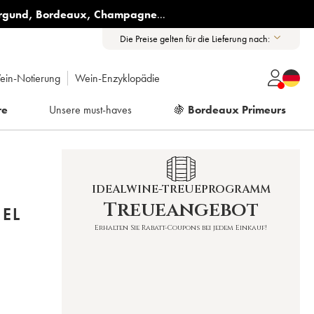
rgund
,
Bordeaux
,
Champagne
...
Die Preise gelten für die Lieferung nach:
ein-Notierung
Wein-Enzyklopädie
re
Unsere must-haves
🍇
Bordeaux Primeurs
IDEALWINE-TREUEPROGRAMM
Treueangebot
HEL
Erhalten Sie Rabatt-Coupons bei jedem Einkauf!