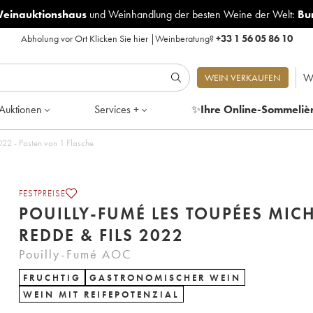
Weinauktionshaus
und
Weinhandlung der besten Weine der Welt:
Bu
Abholung vor Ort
Klicken Sie hier
|
Weinberatung?
+33 1 56 05 86 10
W
WEIN VERKAUFEN
Auktionen
Services +
✨
Ihre Online-Sommeliè
ly-Fumé Les Toupées Michel Redde & Fils 2022 - Posten von 1 Flasche
FESTPREISE
POUILLY-FUMÉ LES TOUPÉES MIC
REDDE & FILS 2022
Pouilly-Fumé AOC
FRUCHTIG
GASTRONOMISCHER WEIN
WEIN MIT REIFEPOTENZIAL