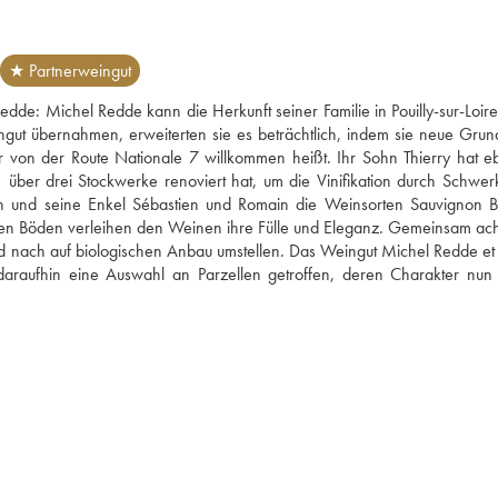
★ Partnerweingut
edde: Michel Redde kann die Herkunft seiner Familie in Pouilly-sur-Loire 
gut übernahmen, erweiterten sie es beträchtlich, indem sie neue Grund
 von der Route Nationale 7 willkommen heißt. Ihr Sohn Thierry hat ebe
über drei Stockwerke renoviert hat, um die Vinifikation durch Schwerkr
und seine Enkel Sébastien und Romain die Weinsorten Sauvignon Bl
kigen Böden verleihen den Weinen ihre Fülle und Eleganz. Gemeinsam acht
d nach auf biologischen Anbau umstellen. Das Weingut Michel Redde et Fi
 daraufhin eine Auswahl an Parzellen getroffen, deren Charakter nun 