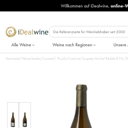
Willkommen auf iDealwine,
online-
Alle Weine
Weine nach Regionen
Unsere 
Startseite
/
Weine kaufen
/
Loiretal
/
Pouil