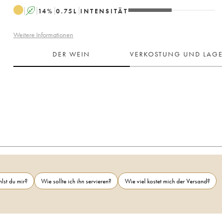
A
14
%
0.75
L
INTENSITÄT
Weitere Informationen
DER WEIN
VERKOSTUNG UND LAG
lst du mir?
Wie sollte ich ihn servieren?
Wie viel kostet mich der Versand?