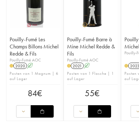
Pouilly-Fumé Les
Pouilly-Fumé Barre à
Pouilly
Champs Billons Michel
Mine Michel Redde &
Michel
Redde & Fils
Fils
Pouilly
Pouilly-Fumé AOC
Pouilly-Fumé AOC
2020
A
2021
A
202
Posten von 1 Magnum | 6
Posten von 1 Flasche | 1
Posten 
auf Lager
auf Lager
auf Lag
84
€
55
€