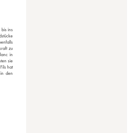
bis ins 
stücke 
nfalls 
aft zu 
anc in 
en sie 
ls hat 
in den 