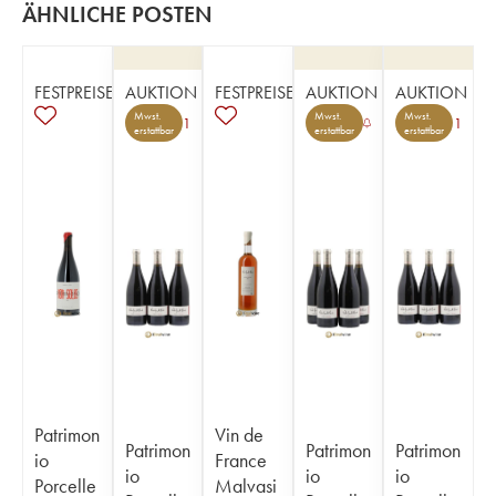
ÄHNLICHE POSTEN
FESTPREISE
AUKTION
FESTPREISE
AUKTION
AUKTION
Mwst.
Mwst.
Mwst.
1
1
erstattbar
erstattbar
erstattbar
Patrimon
Vin de
Patrimon
Patrimon
Patrimon
io
France
io
io
io
Porcelle
Malvasi