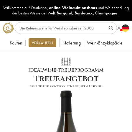
Willkommen auf iDealwine,
online-Weinauktionshaus
und
Weinhandlung
der besten Weine der Welt:
Burgund
,
Bordeaux
,
Champagne
...
Kaufen
Notierung
Wein-Enzyklopädie
VERKAUFEN
IDEALWINE-TREUEPROGRAMM
Treueangebot
Erhalten Sie Rabatt-Coupons bei jedem Einkauf!