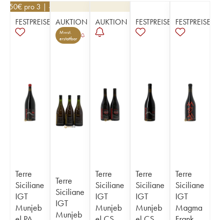
30,50
€
pro 3 | -10%
FESTPREISE
AUKTION
AUKTION
FESTPREISE
FESTPREISE
Mwst.
erstattbar
Terre
Terre
Terre
Terre
Terre
Siciliane
Siciliane
Siciliane
Siciliane
Siciliane
IGT
IGT
IGT
IGT
IGT
Munjeb
Munjeb
Munjeb
Magma
Munjeb
el PA
el CS
el CS
Frank