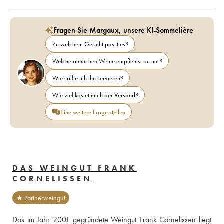
Fragen Sie Margaux, unsere KI-Sommelière
Zu welchem Gericht passt es?
Welche ähnlichen Weine empfiehlst du mir?
Wie sollte ich ihn servieren?
Wie viel kostet mich der Versand?
Eine weitere Frage stellen
DAS WEINGUT FRANK
CORNELISSEN
★ Partnerweingut
Das im Jahr 2001 gegründete Weingut Frank Cornelissen liegt 