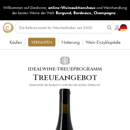
Willkommen auf iDealwine,
online-Weinauktionshaus
und
Weinhandlung
der besten Weine der Welt:
Burgund
,
Bordeaux
,
Champagne
...
Kaufen
Notierung
Wein-Enzyklopädie
VERKAUFEN
IDEALWINE-TREUEPROGRAMM
Treueangebot
Erhalten Sie Rabatt-Coupons bei jedem Einkauf!