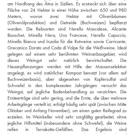
am Nordhang des Ätna in Sizilien. Es erstreckt sich über eine 
Fläche von 24 Hektar in einer Höhe zwischen 650 und 980 
Metern, wovon zwei Hektar mit Olivenbäumen 
(Olivenölproduktion) und Getreide (Buchweizen) bepflanzt 
wurden. Die Rebsorten sind Nerello Mascalese, Alicante 
Bouschet, Minella Nera, Uva Francese, Nerello Capuccio, 
Minella Bianca und Inzolia für die Rotweine sowie Carricante, 
Grecanico Dorato und Coda di Volpe für die Weißweine. Ideal 
gelegen auf einem sehr berühmten Weinanbaugebiet, wird 
dieses Weingut sehr natürlich bewirtschaftet. Die 
Neuanpflanzungen werden mit Hilfe der Massenselektion 
angelegt, es wird natürlicher Kompost benutzt (vor allem auf 
Buchweizenbasis), aber abgesehen von Kupfersulfat und 
Schwefel in den komplexesten Jahrgängen versucht das 
Weingut, auf jegliche Bodenbehandlung zu verzichten. Die 
Ernteerträge sind sehr gering, und die Ernte, die über mehrere 
Arbeitsgänge verteilt ist, erfolgt häufig sehr spät (zwischen Mitte 
Oktober und Anfang November), um einen guten Reifegrad zu 
erzielen. Im Weinkeller wird sehr sorgfältig gearbeitet, ohne 
jegliche Hilfsmittel (insbesondere ohne Schwefel), die Weine 
reifen in Terrakotta-Gefäßen. Das Ergebnis sind 