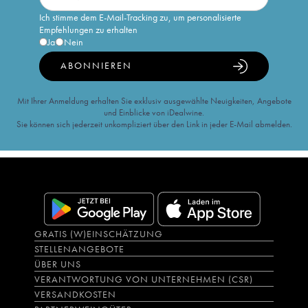
Ich stimme dem E-Mail-Tracking zu, um personalisierte
Empfehlungen zu erhalten
Ja
Nein
ABONNIEREN
Mit Ihrer Anmeldung erhalten Sie exklusiv ausgewählte Neuigkeiten, Angebote
und Einblicke von iDealwine.
Sie können sich jederzeit unkompliziert über den Link in jeder E-Mail abmelden.
GRATIS (W)EINSCHÄTZUNG
STELLENANGEBOTE
ÜBER UNS
VERANTWORTUNG VON UNTERNEHMEN (CSR)
VERSANDKOSTEN