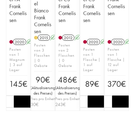
el
Frank
Frank
Frank
Cornelis
Bianco
Cornelis
Cornelis
Cornelis
sen
Frank
sen
sen
sen
Cornelis
sen
2015
A
2012
A
2020
A
2020
A
2020
A
Posten
Posten
Posten
Posten
Posten
von 3
von 2
von 1
von 1
von 1
Flaschen
Flaschen
Magnum
Flasche |
Flasche |
| 0
| 0
| 3 auf
1 auf
12 auf
Gebote
Gebote
Lager
Lager
Lager
90
€
486
€
145
€
89
€
370
€
(
Aktualisierung
(
Aktualisierung
des Preises
)
des Preises
)
Preis pro Einheit
Preis pro Einheit
30
€
243
€