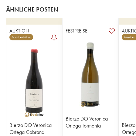
ÄHNLICHE POSTEN
AUKTION
FESTPREISE
AUKTI
1
Mwst. erstattbar
Mwst. erst
Bierzo DO Veronica
Bierzo DO Veronica
Bierzo
Ortega Tormenta
Ortega Cobrana
Orteg