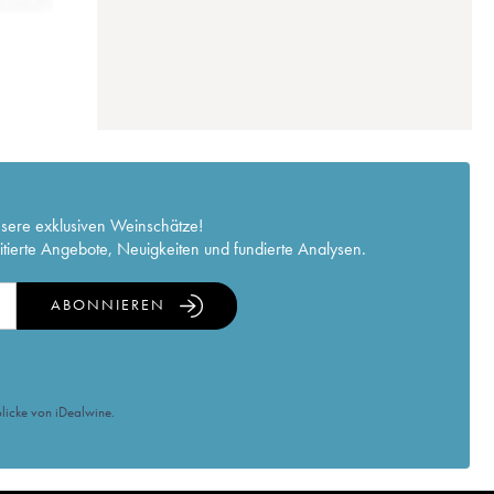
nsere exklusiven Weinschätze!
itierte Angebote, Neuigkeiten und fundierte Analysen.
ABONNIEREN
licke von iDealwine.