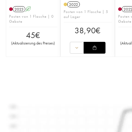
2022
2023
A
202
Posten von 1 Flasche | 5
Posten von 1 Flasche | 0
Posten 
auf Lager
Gebote
Gebote
38,90
€
45
€
(
Aktualisierung des Preises
)
(
Aktual