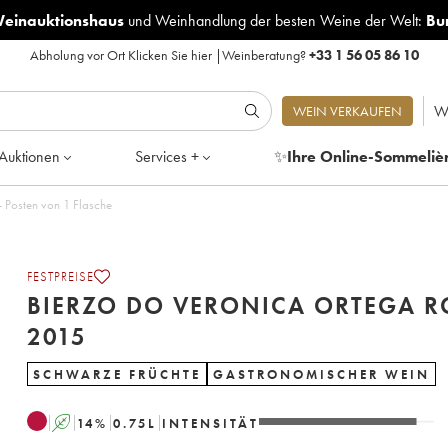
Weinauktionshaus
und
Weinhandlung der besten Weine der Welt:
Bu
Abholung vor Ort
Klicken Sie hier
|
Weinberatung?
+33 1 56 05 86 10
W
WEIN VERKAUFEN
Auktionen
Services +
✨
Ihre Online-Sommeliè
ronica Ortega Roc 2015 - Posten von 1 Flasche
FESTPREISE
BIERZO DO VERONICA ORTEGA R
2015
SCHWARZE FRÜCHTE
GASTRONOMISCHER WEIN
A
14
%
0.75
L
INTENSITÄT