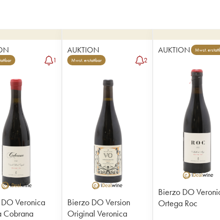
ON
AUKTION
AUKTION
Mwst. erstatt
1
2
attbar
Mwst. erstattbar
Bierzo DO Veroni
 DO Veronica
Bierzo DO Version
Ortega Roc
a Cobrana
Original Veronica