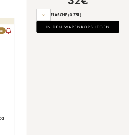
32
€
FLASCHE
(0.75L)
IN DEN WARENKORB LEGEN
bar
ca