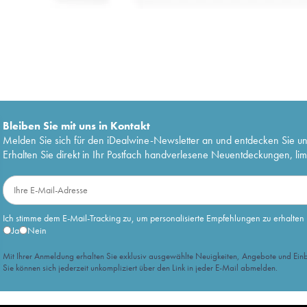
Bleiben Sie mit uns in Kontakt
Melden Sie sich für den iDealwine-Newsletter an und entdecken Sie u
Erhalten Sie direkt in Ihr Postfach handverlesene Neuentdeckungen, lim
Ich stimme dem E-Mail-Tracking zu, um personalisierte Empfehlungen zu erhalten
Ja
Nein
Mit Ihrer Anmeldung erhalten Sie exklusiv ausgewählte Neuigkeiten, Angebote und Einb
Sie können sich jederzeit unkompliziert über den Link in jeder E-Mail abmelden.