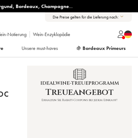
rgund
,
Bordeaux
,
Champagne
...
Die Preise gelten für die Lieferung nach:
ein-Notierung
Wein-Enzyklopädie
re
Unsere must-haves
🍇
Bordeaux Primeurs
IDEALWINE-TREUEPROGRAMM
Treueangebot
OC
Erhalten Sie Rabatt-Coupons bei jedem Einkauf!