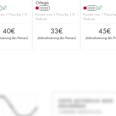
Ortega
2
A
2022
2021
A
von 1 Flasche | 0
Posten von 1 Flasche | 0
Posten von 1 Flasch
Gebote
Gebote
40
€
33
€
45
€
isierung des Preises
)
(
Aktualisierung des Preises
)
(
Aktualisierung des Pr