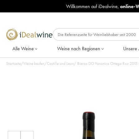
Willkommen auf iDealwine,
online-
Alle Weine
Weine nach Regionen
Unsere 
Startseite
/
Weine kaufen
/
Castille und Leon
/
Bierzo DO Ve