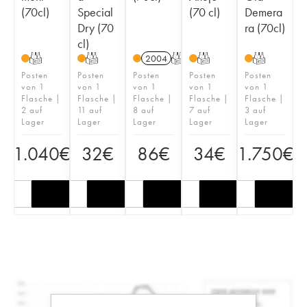
(70cl)
Special
(70 cl)
Demera
Dry (70
ra (70cl)
cl)
T
T
2004
T
T
T
Posten
Posten
Posten
Posten
Posten
von 1
von 1
von 1
von 1
von 1
Flasche |
Flasche |
Flasche |
Flasche |
Flasche |
2 auf
11 auf
8 auf
7 auf
3 auf
Lager
Lager
Lager
Lager
Lager
1.040
€
32
€
86
€
34
€
1.750
€