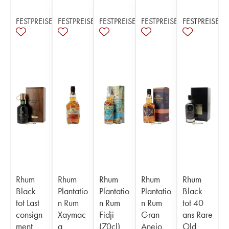
FESTPREISE
FESTPREISE
FESTPREISE
FESTPREISE
FESTPREISE
Rhum
Rhum
Rhum
Rhum
Rhum
Black
Plantatio
Plantatio
Plantatio
Black
tot Last
n Rum
n Rum
n Rum
tot 40
consign
Xaymac
Fidji
Gran
ans Rare
ment
a
(70cl)
Anejo
Old