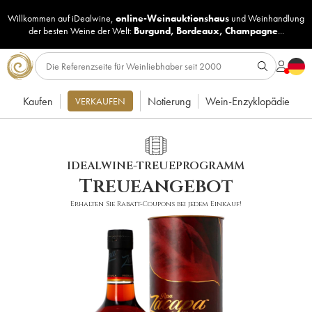
Willkommen auf iDealwine,
online-Weinauktionshaus
und
Weinhandlung
der besten Weine der Welt:
Burgund
,
Bordeaux
,
Champagne
...
Kaufen
Notierung
Wein-Enzyklopädie
VERKAUFEN
IDEALWINE-TREUEPROGRAMM
Treueangebot
Erhalten Sie Rabatt-Coupons bei jedem Einkauf!