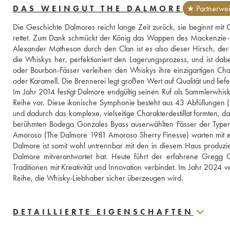
DAS WEINGUT THE DALMORE
★ Partnerwei
Die Geschichte Dalmores reicht lange Zeit zurück, sie beginnt mit C
rettet. Zum Dank schmückt der König das Wappen des Mackenzie-C
Alexander Matheson durch den Clan ist es also dieser Hirsch, der di
die Whiskys her, perfektioniert den Lagerungsprozess, und ist dab
oder Bourbon-Fässer verleihen den Whiskys ihre einzigartigen Char
oder Karamell. Die Brennerei legt großen Wert auf Qualität und lie
Im Jahr 2014 festigt Dalmore endgültig seinen Ruf als Sammlerwhisky
Reihe vor. Diese ikonische Symphonie besteht aus 43 Abfüllungen 
und dadurch das komplexe, vielseitige Charakterdestillat formten,
berühmten Bodega Gonzales Byass auserwählten Fässer der Type
Amoroso (The Dalmore 1981 Amoroso Sherry Finesse) warten mit ein
Dalmore ist somit wohl untrennbar mit den in diesem Haus produzi
Dalmore mitverantwortet hat. Heute führt der erfahrene Gregg G
Traditionen mit Kreativität und Innovation verbindet. Im Jahr 2024 v
Reihe, die Whisky-Liebhaber sicher überzeugen wird.
DETAILLIERTE EIGENSCHAFTEN