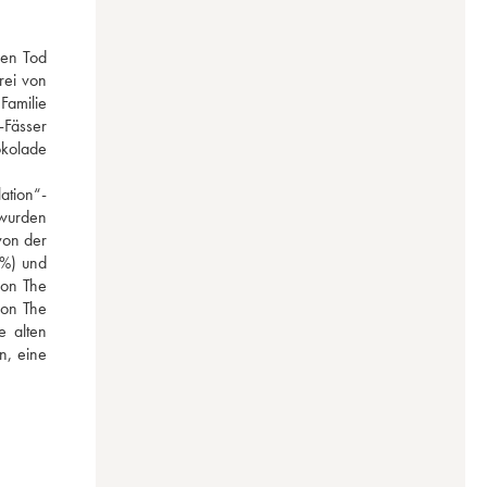
en Tod 
ei von 
amilie 
Fässer 
kolade 
ation“-
wurden 
on der 
%) und 
on The 
on The 
 alten 
n, eine 