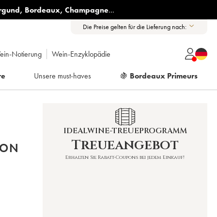
rgund
,
Bordeaux
,
Champagne
...
Die Preise gelten für die Lieferung nach:
ein-Notierung
Wein-Enzyklopädie
re
Unsere must-haves
🍇
Bordeaux Primeurs
IDEALWINE-TREUEPROGRAMM
Treueangebot
ION
Erhalten Sie Rabatt-Coupons bei jedem Einkauf!