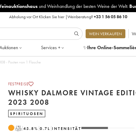
Weinauktionshaus
und
Weinhandlung der besten Weine der Welt:
Bu
Abholung vor Ort
Klicken Sie hier
|
Weinberatung?
+33 1 56 05 86 10
W
WEIN VERKAUFEN
Auktionen
Services +
✨
Ihre Online-Sommeliè
08 - Posten von 1 Flasche
FESTPREISE
WHISKY DALMORE VINTAGE EDIT
2023 2008
SPIRITUOSEN
T
45.8
%
0.7
L
INTENSITÄT