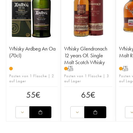
Whisky Ardbeg An Oa
Whisky Glendronach
Whisky
(70cl)
12 years Of. Single
Malt R
Malt Scotch Whisky
T
T
Posten von 1 Flasche | 2
Posten von 1 Flasche | 3
Posten 
auf Lager
auf Lager
auf Lag
55
€
65
€