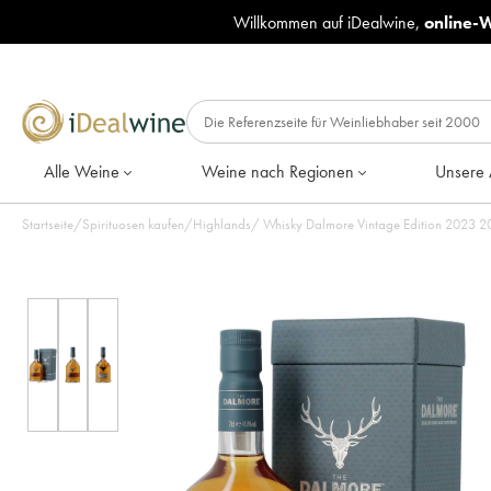
Willkommen auf iDealwine,
online-
Alle Weine
Weine nach Regionen
Unsere 
Startseite
/
Spirituosen kaufen
/
Highlands
/
Whisky Dalmore Vintage Edition 2023 20