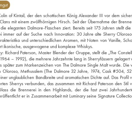
ngut
olin of Kintail, der den schottischen König Alexander III vor dem sicher
lans mit einem zwölfhörnigen Hirsch. Seit der Übernahme der Brenner
e eleganten Dalmore-Flaschen ziert. Bereits seit 175 Jahren stellt die F
ei immer auf der Suche nach Innovation: 30 Jahre alte Sherry Oloroso-
akteristika und unterschiedlichen Aromen, mit Noten von Vanille, Scho
fert ikonische, ausgewogene und komplexe Whiskys. 
: Richard Paterson, Master Blender der Gruppe, stellt die „The Constell
(1964 – 1992), die mehrere Jahrzehnte lang in Sherryfässern gelagert 
 das später zum Markenzeichen von The Dalmore Single Malt wurde. Die v
n Oloroso, Methusalem (The Dalmore 32 Jahre, 1974, Cask #504, 52
er unglaublichen Bandbreite und aromatischen Dichte auf. Das Profil v
erten Sherrys verbunden, das zusammen mit Richard Paterson den Stil v
lass die Brennerei in den Highlands, der die fast zwei Jahrhunderte
eröffentlicht er in Zusammenarbeit mit Luminary seine Signature Collectio