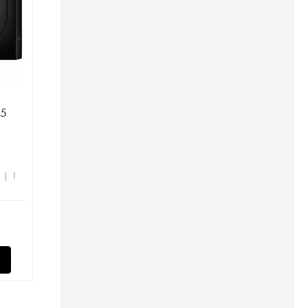
25
e | 1