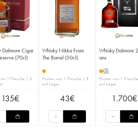
 Dalmore Cigar
Whisky Nikka From
Whisky Dalmore 
eserve (70cl)
The Barrel (50cl)
ans
T
von 1 Flasche | 3
Posten von 1 Flasche | 9
Posten von 1 Flasch
er
auf Lager
auf Lager
135
€
43
€
1.700
€