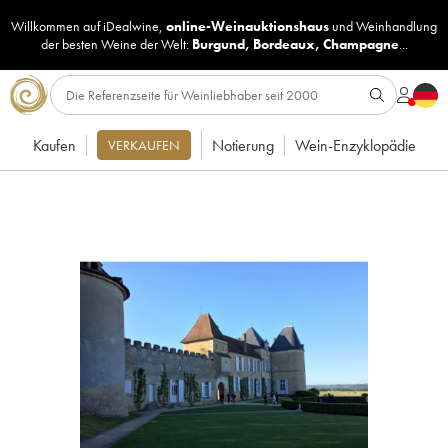
Willkommen auf iDealwine,
online-Weinauktionshaus
und
Weinhandlung
der besten Weine der Welt:
Burgund
,
Bordeaux
,
Champagne
...
Kaufen
Notierung
Wein-Enzyklopädie
VERKAUFEN