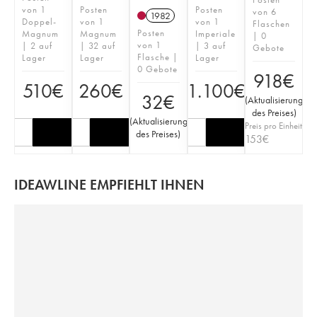
von 1
Posten
Posten
von 6
1982
Doppel-
von 1
von 1
Flaschen
Posten
Magnum
Magnum
Imperiale
| 0
von 1
| 2 auf
| 32 auf
| 3 auf
Gebote
Flasche |
Lager
Lager
Lager
0 Gebote
918
€
510
€
260
€
1.100
€
32
€
(
Aktualisierung
des Preises
)
(
Aktualisierung
Preis pro Einheit
des Preises
)
153
€
IDEAWLINE EMPFIEHLT IHNEN