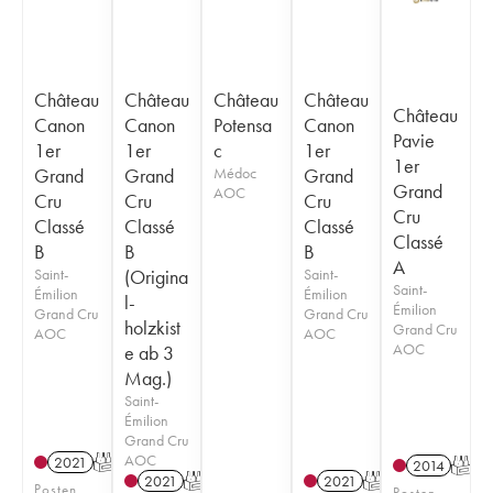
Château
Château
Château
Château
Château
Canon
Canon
Potensa
Canon
Pavie
1er
1er
c
1er
1er
Grand
Grand
Médoc
Grand
Grand
AOC
Cru
Cru
Cru
Cru
Classé
Classé
Classé
Classé
B
B
B
A
Saint-
(Origina
Saint-
Saint-
Émilion
Émilion
l-
Émilion
Grand Cru
Grand Cru
holzkist
Grand Cru
AOC
AOC
AOC
e ab 3
Mag.)
Saint-
Émilion
Grand Cru
AOC
2021
T
2014
T
2021
T
2021
T
Posten
Posten