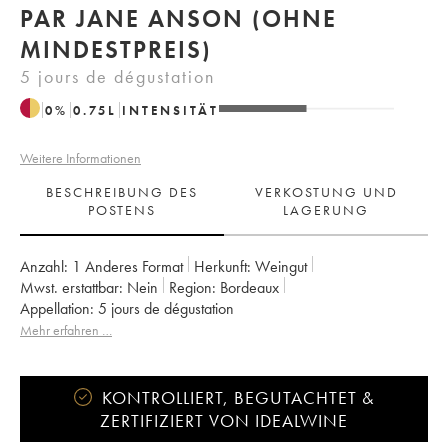
PAR JANE ANSON (OHNE
MINDESTPREIS)
5 jours de dégustation
0
%
0.75
L
INTENSITÄT
Weitere Informationen
BESCHREIBUNG DES
VERKOSTUNG UND
POSTENS
LAGERUNG
Anzahl:
1 Anderes Format
Herkunft:
weingut
Mwst. erstattbar:
nein
Region:
Bordeaux
Appellation:
5 jours de dégustation
Mehr erfahren …
KONTROLLIERT, BEGUTACHTET &
ZERTIFIZIERT VON IDEALWINE