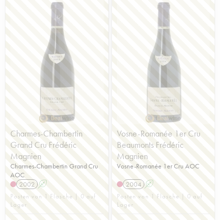
Charmes-Chambertin
Vosne-Romanée 1er Cru
Grand Cru Frédéric
Beaumonts Frédéric
Magnien
Magnien
Charmes-Chambertin Grand Cru
Vosne-Romanée 1er Cru AOC
AOC
2002
A
2004
A
Posten von 1 Flasche | 0 auf
Posten von 1 Flasche | 0 auf
Lager
Lager