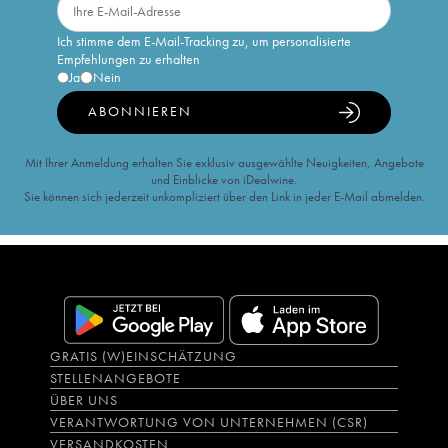
Ich stimme dem E-Mail-Tracking zu, um personalisierte
Empfehlungen zu erhalten
Ja
Nein
ABONNIEREN
Mit Ihrer Anmeldung erhalten Sie exklusiv ausgewählte Neuigkeiten, Angebote
und Einblicke von iDealwine.
Sie können sich jederzeit unkompliziert über den Link in jeder E-Mail abmelden.
GRATIS (W)EINSCHÄTZUNG
STELLENANGEBOTE
ÜBER UNS
VERANTWORTUNG VON UNTERNEHMEN (CSR)
VERSANDKOSTEN