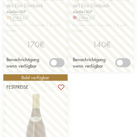
de) Eloi Dürrbach
de) Eloi Dürrbach
Alpilles IGP
Alpilles IGP
2005
A
2004
A
Posten von 1 Flasche | 0 auf
Posten von 1 Flasche | 0 auf
Lager
Lager
170
€
140
€
Benachrichtigung
Benachrichtigung
wenn verfügbar
wenn verfügbar
Bald verfügbar
FESTPREISE