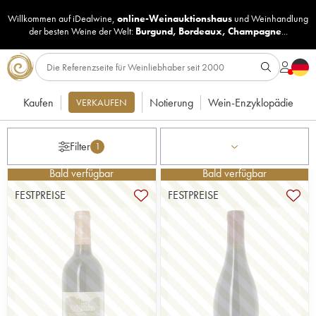
Willkommen auf iDealwine,
online-Weinauktionshaus
und
Weinhandlung
der besten Weine der Welt:
Burgund
,
Bordeaux
,
Champagne
...
Kaufen
Notierung
Wein-Enzyklopädie
VERKAUFEN
Filter
1
Bald verfügbar
Bald verfügbar
FESTPREISE
FESTPREISE