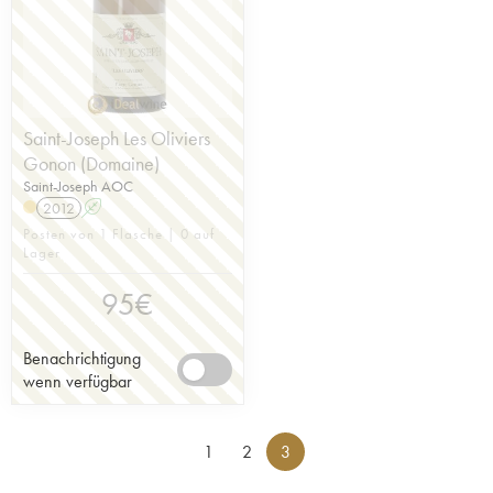
Saint-Joseph Les Oliviers
Gonon (Domaine)
Saint-Joseph AOC
2012
A
Posten von 1 Flasche | 0 auf
Lager
95
€
Benachrichtigung
wenn verfügbar
1
2
3