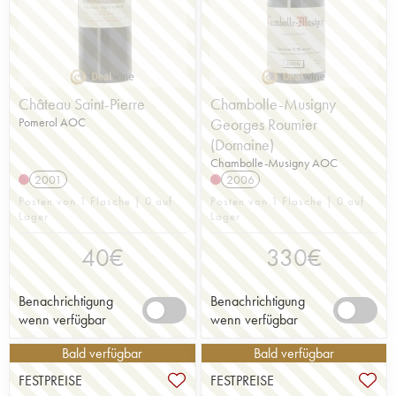
Château Saint-Pierre
Chambolle-Musigny
Pomerol AOC
Georges Roumier
(Domaine)
Chambolle-Musigny AOC
2001
2006
Posten von 1 Flasche | 0 auf
Posten von 1 Flasche | 0 auf
Lager
Lager
40
€
330
€
Benachrichtigung
Benachrichtigung
wenn verfügbar
wenn verfügbar
Bald verfügbar
Bald verfügbar
FESTPREISE
FESTPREISE