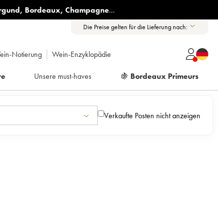
rgund
,
Bordeaux
,
Champagne
...
Die Preise gelten für die Lieferung nach:
ein-Notierung
Wein-Enzyklopädie
re
Unsere must-haves
🍇
Bordeaux Primeurs
Verkaufte Posten nicht anzeigen