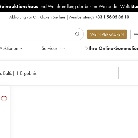
Weinauktionshaus
und
Weinhandlung der besten Weine der Welt:
Bu
Abholung vor Ort
Klicken Sie hier
|
Weinberatung?
+33 1 56 05 86 10
W
WEIN VERKAUFEN
Auktionen
Services +
✨
Ihre Online-Sommeliè
s Baltà
|
1 Ergebnis