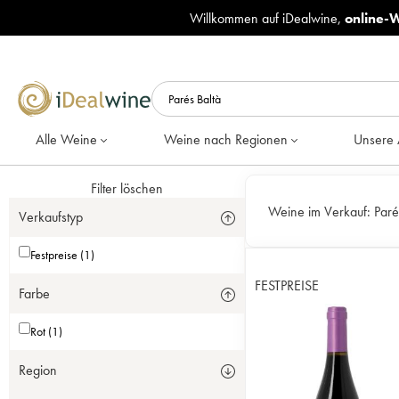
Willkommen auf iDealwine,
online-
Alle Weine
Weine nach Regionen
Unsere 
Filter löschen
Weine im Verkauf:
Paré
Verkaufstyp
Festpreise (1)
FESTPREISE
Farbe
Rot (1)
Region