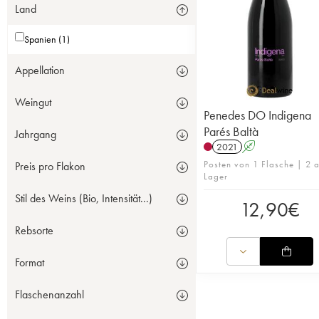
Land
Spanien (1)
Appellation
Weingut
Penedes DO Indigena
Parés Baltà
Jahrgang
2021
A
Posten von 1 Flasche | 2 a
Preis pro Flakon
Lager
Stil des Weins (Bio, Intensität...)
12,90
€
Rebsorte
Format
Flaschenanzahl