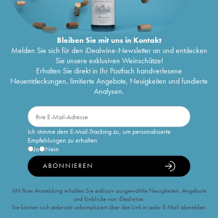
Bleiben Sie mit uns in Kontakt
Melden Sie sich für den iDealwine-Newsletter an und entdecken
Sie unsere exklusiven Weinschätze!
Erhalten Sie direkt in Ihr Postfach handverlesene
Neuentdeckungen, limitierte Angebote, Neuigkeiten und fundierte
Analysen.
Ich stimme dem E-Mail-Tracking zu, um personalisierte
Empfehlungen zu erhalten
Ja
Nein
ABONNIEREN
Mit Ihrer Anmeldung erhalten Sie exklusiv ausgewählte Neuigkeiten, Angebote
und Einblicke von iDealwine.
Sie können sich jederzeit unkompliziert über den Link in jeder E-Mail abmelden.