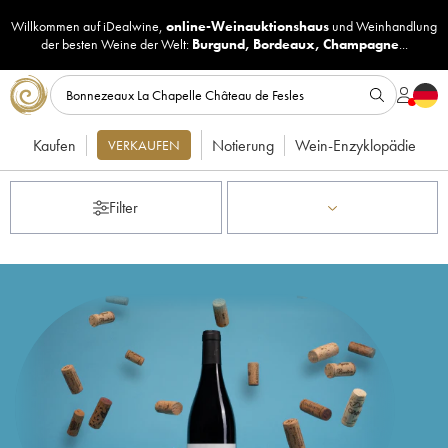
Willkommen auf iDealwine,
online-Weinauktionshaus
und
Weinhandlung
der besten Weine der Welt:
Burgund
,
Bordeaux
,
Champagne
...
Kaufen
Notierung
Wein-Enzyklopädie
VERKAUFEN
Filter