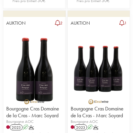
30
€
30
€
Preis pro Einheit
Preis pro Einheit
AUKTION
AUKTION
2
1
Bourgogne Cras Domaine
Bourgogne Cras Domaine
de la Cras - Marc Soyard
de la Cras - Marc Soyard
Bourgogne AOC
Bourgogne AOC
2023
A
K
2023
A
K