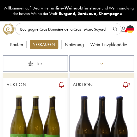
Willkommen auf iDealwine,
online-Weinauktionshaus
und
Weinhandlung
der besten Weine der Welt:
Burgund
,
Bordeaux
,
Champagne
...
Kaufen
Notierung
Wein-Enzyklopädie
VERKAUFEN
Filter
AUKTION
AUKTION
2