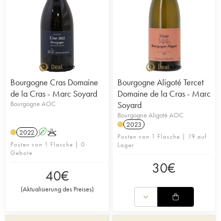
Bourgogne Cras Domaine
Bourgogne Aligoté Tercet
de la Cras - Marc Soyard
Domaine de la Cras - Marc
Bourgogne AOC
Soyard
Bourgogne Aligoté AOC
2023
2022
A
K
Posten von 1 Flasche | 19 auf
Posten von 1 Flasche | 0
Lager
Gebote
30
€
40
€
(
Aktualisierung des Preises
)