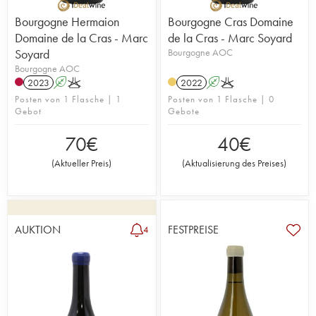
Bourgogne Hermaion
Bourgogne Cras Domaine
Domaine de la Cras - Marc
de la Cras - Marc Soyard
Soyard
Bourgogne AOC
Bourgogne AOC
2023
A
K
2022
A
K
Posten von 1 Flasche | 1
Posten von 1 Flasche | 0
Gebot
Gebote
70
€
40
€
(
Aktueller Preis
)
(
Aktualisierung des Preises
)
AUKTION
FESTPREISE
4