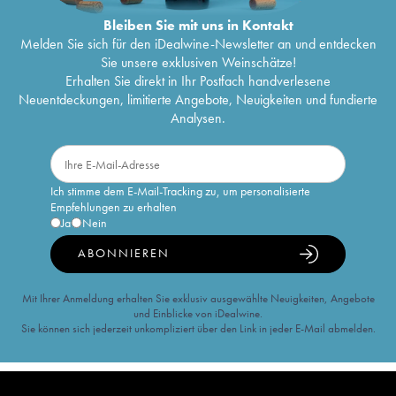
Bleiben Sie mit uns in Kontakt
Melden Sie sich für den iDealwine-Newsletter an und entdecken
Sie unsere exklusiven Weinschätze!
Erhalten Sie direkt in Ihr Postfach handverlesene
Neuentdeckungen, limitierte Angebote, Neuigkeiten und fundierte
Analysen.
Ich stimme dem E-Mail-Tracking zu, um personalisierte
Empfehlungen zu erhalten
Ja
Nein
ABONNIEREN
Mit Ihrer Anmeldung erhalten Sie exklusiv ausgewählte Neuigkeiten, Angebote
und Einblicke von iDealwine.
Sie können sich jederzeit unkompliziert über den Link in jeder E-Mail abmelden.