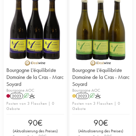
Bourgogne L'équilibriste
Bourgogne L'équilibriste
Domaine de la Cras - Marc
Domaine de la Cras - Marc
Soyard
Soyard
Bourgogne AOC
Bourgogne AOC
2023
A
K
2023
A
K
Posten von 3 Flaschen | 0
Posten von 3 Flaschen | 0
Gebote
Gebote
90
€
90
€
(
Aktualisierung des Preises
)
(
Aktualisierung des Preises
)