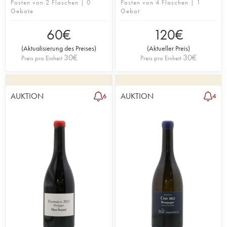
Posten von 2 Flaschen | 0
Posten von 4 Flaschen | 1
Gebote
Gebot
60
€
120
€
(
Aktualisierung des Preises
)
(
Aktueller Preis
)
30
€
30
€
Preis pro Einheit
Preis pro Einheit
AUKTION
AUKTION
6
4