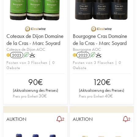
Coteaux de Dijon Domaine
Bourgogne Cras Domaine
de la Cras - Marc Soyard
de la Cras - Marc Soyard
Coteaux de Dijon AOC
Bourgogne AOC
2023
A
K
2023
A
K
Posten von 3 Flaschen | 0
Posten von 3 Flaschen | 0
Gebote
Gebote
90
€
120
€
(
Aktualisierung des Preises
)
(
Aktualisierung des Preises
)
30
€
40
€
Preis pro Einheit
Preis pro Einheit
AUKTION
AUKTION
2
2