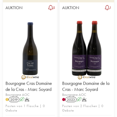
AUKTION
AUKTION
5
1
Bourgogne Cras Domaine
Bourgogne Domaine de la
de la Cras - Marc Soyard
Cras - Marc Soyard
Bourgogne AOC
Bourgogne AOC
2019
A
K
2023
A
K
Posten von 1 Flasche | 0
Posten von 2 Flaschen | 0
Gebote
Gebote