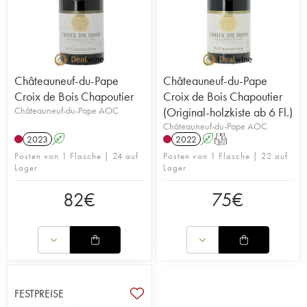
Châteauneuf-du-Pape
Châteauneuf-du-Pape
Croix de Bois Chapoutier
Croix de Bois Chapoutier
Châteauneuf-du-Pape AOC
(Original-holzkiste ab 6 Fl.)
Châteauneuf-du-Pape AOC
2023
A
2022
A
T
Posten von 1 Flasche | 24 auf
Posten von 1 Flasche | 22 auf
Lager
Lager
82
€
75
€
FESTPREISE