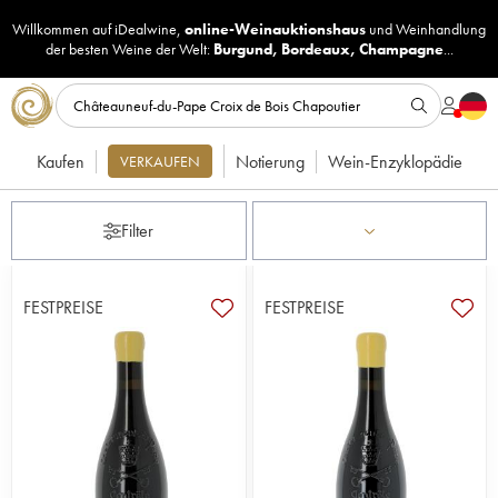
Willkommen auf iDealwine,
online-Weinauktionshaus
und
Weinhandlung
der besten Weine der Welt:
Burgund
,
Bordeaux
,
Champagne
...
Kaufen
Notierung
Wein-Enzyklopädie
VERKAUFEN
Filter
FESTPREISE
FESTPREISE