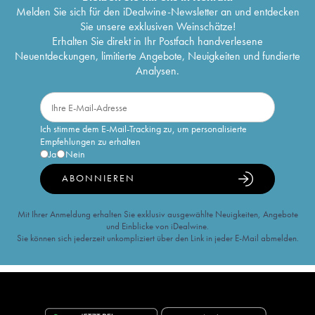
Melden Sie sich für den iDealwine-Newsletter an und entdecken
Sie unsere exklusiven Weinschätze!
Erhalten Sie direkt in Ihr Postfach handverlesene
Neuentdeckungen, limitierte Angebote, Neuigkeiten und fundierte
Analysen.
Ich stimme dem E-Mail-Tracking zu, um personalisierte
Empfehlungen zu erhalten
Ja
Nein
ABONNIEREN
Mit Ihrer Anmeldung erhalten Sie exklusiv ausgewählte Neuigkeiten, Angebote
und Einblicke von iDealwine.
Sie können sich jederzeit unkompliziert über den Link in jeder E-Mail abmelden.