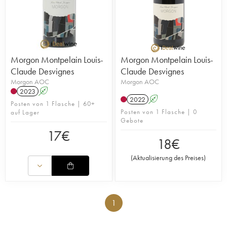
Morgon Montpelain Louis-
Morgon Montpelain Louis-
Claude Desvignes
Claude Desvignes
Morgon AOC
Morgon AOC
2023
A
2022
A
Posten von 1 Flasche | 60+
Posten von 1 Flasche | 0
auf Lager
Gebote
17
€
18
€
(
Aktualisierung des Preises
)
1