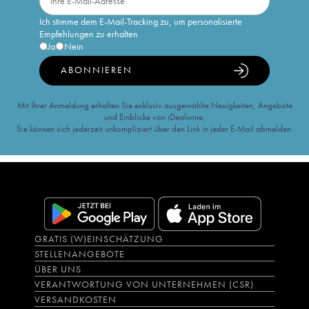
Ich stimme dem E-Mail-Tracking zu, um personalisierte
Empfehlungen zu erhalten
Ja
Nein
ABONNIEREN
Mit Ihrer Anmeldung erhalten Sie exklusiv ausgewählte Neuigkeiten, Angebote
und Einblicke von iDealwine.
Sie können sich jederzeit unkompliziert über den Link in jeder E-Mail abmelden.
GRATIS (W)EINSCHÄTZUNG
STELLENANGEBOTE
ÜBER UNS
VERANTWORTUNG VON UNTERNEHMEN (CSR)
VERSANDKOSTEN