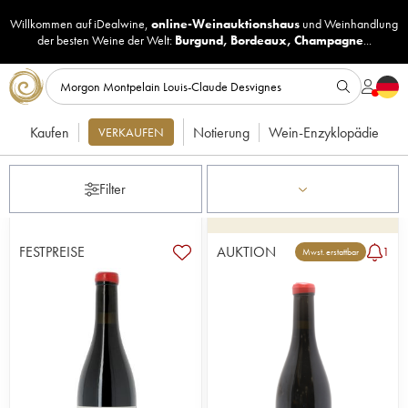
Willkommen auf iDealwine,
online-Weinauktionshaus
und
Weinhandlung
der besten Weine der Welt:
Burgund
,
Bordeaux
,
Champagne
...
Kaufen
Notierung
Wein-Enzyklopädie
VERKAUFEN
Filter
FESTPREISE
AUKTION
1
Mwst. erstattbar