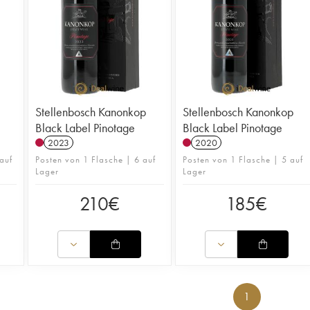
Stellenbosch Kanonkop
Stellenbosch Kanonkop
Black Label Pinotage
Black Label Pinotage
2023
2020
auf
Posten von 1 Flasche | 6 auf
Posten von 1 Flasche | 5 auf
Lager
Lager
210
€
185
€
1