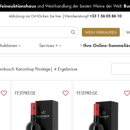
Weinauktionshaus
und
Weinhandlung der besten Weine der Welt:
Bu
Abholung vor Ort
Klicken Sie hier
|
Weinberatung?
+33 1 56 05 86 10
W
WEIN VERKAUFEN
Auktionen
Services +
✨
Ihre Online-Sommeliè
lenbosch Kanonkop Pinotage
|
4 Ergebnisse
FESTPREISE
FESTPREISE