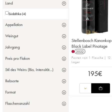
Land
Südafrika (4)
Appellation
Weingut
Stellenbosch Kanonkop
Black Label Pinotage
Jahrgang
2022
Posten von 1 Flasche | 12 
Preis pro Flakon
Lager
Stil des Weins (Bio, Intensität...)
195
€
Rebsorte
Format
Flaschenanzahl