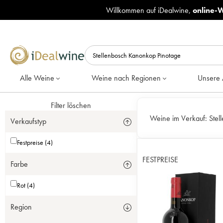
Willkommen auf iDealwine,
online-
Alle Weine
Weine nach Regionen
Unsere 
Filter löschen
Weine im Verkauf:
Stel
Verkaufstyp
Festpreise (4)
FESTPREISE
Farbe
Rot (4)
Region