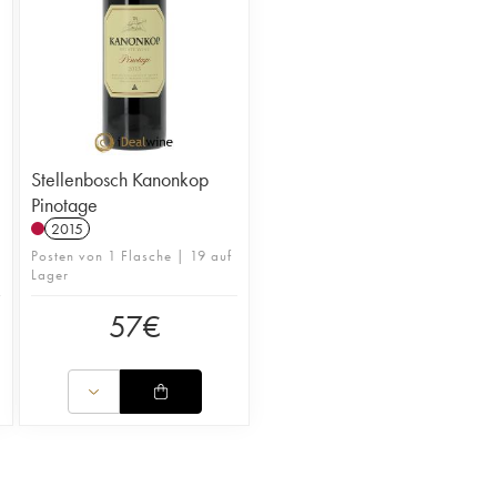
Stellenbosch Kanonkop
Pinotage
2015
Posten von 1 Flasche | 19 auf
Lager
57
€