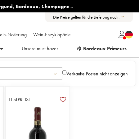
rgund
,
Bordeaux
,
Champagne
...
Die Preise gelten für die Lieferung nach:
ein-Notierung
Wein-Enzyklopädie
re
Unsere must-haves
🍇
Bordeaux Primeurs
Verkaufte Posten nicht anzeigen
FESTPREISE