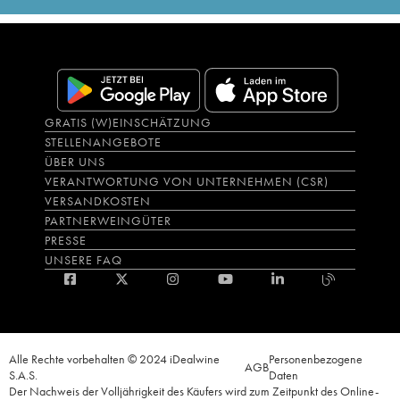
GRATIS (W)EINSCHÄTZUNG
STELLENANGEBOTE
ÜBER UNS
VERANTWORTUNG VON UNTERNEHMEN (CSR)
VERSANDKOSTEN
PARTNERWEINGÜTER
PRESSE
UNSERE FAQ
Alle Rechte vorbehalten © 2024 iDealwine
Personenbezogene
AGB
S.A.S.
Daten
Der Nachweis der Volljährigkeit des Käufers wird zum Zeitpunkt des Online-