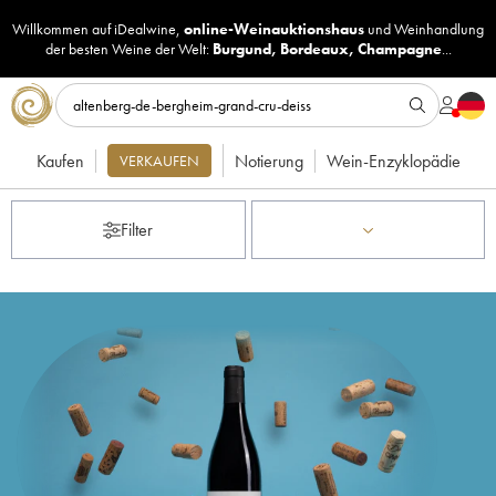
Willkommen auf iDealwine,
online-Weinauktionshaus
und
Weinhandlung
der besten Weine der Welt:
Burgund
,
Bordeaux
,
Champagne
...
Kaufen
Notierung
Wein-Enzyklopädie
VERKAUFEN
Filter