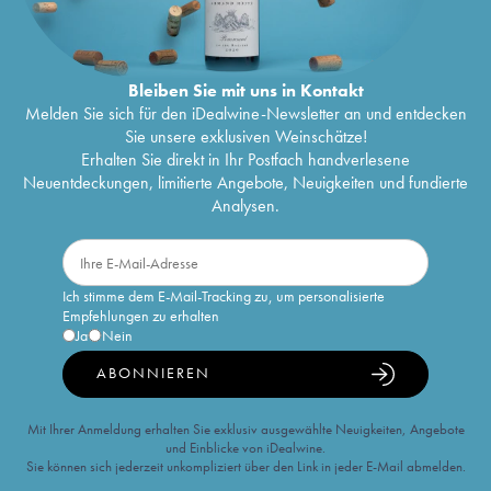
Bleiben Sie mit uns in Kontakt
Melden Sie sich für den iDealwine-Newsletter an und entdecken
Sie unsere exklusiven Weinschätze!
Erhalten Sie direkt in Ihr Postfach handverlesene
Neuentdeckungen, limitierte Angebote, Neuigkeiten und fundierte
Analysen.
Ich stimme dem E-Mail-Tracking zu, um personalisierte
Empfehlungen zu erhalten
Ja
Nein
ABONNIEREN
Mit Ihrer Anmeldung erhalten Sie exklusiv ausgewählte Neuigkeiten, Angebote
und Einblicke von iDealwine.
Sie können sich jederzeit unkompliziert über den Link in jeder E-Mail abmelden.