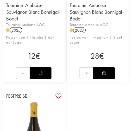
Touraine-Amboise
Touraine-Amboise
Sauvignon Blanc Bonnigal-
Sauvignon Blanc Bonnigal-
Bodet
Bodet
Touraine-Amboise AOC
Touraine-Amboise AOC
2025
2023
Posten von 1 Flasche | 60+
Posten von 1 Magnum | 3 auf
auf Lager
Lager
12
€
28
€
FESTPREISE