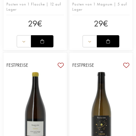
Posten von 1 Flasche | 12 auf
Posten von 1 Magnum | 5 auf
Lager
Lager
29
€
29
€
FESTPREISE
FESTPREISE