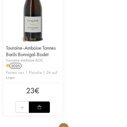
Touraine-Amboise Tonnes
Barils Bonnigal-Bodet
Touraine-Amboise AOC
2025
Posten von 1 Flasche | 24 auf
Lager
23
€