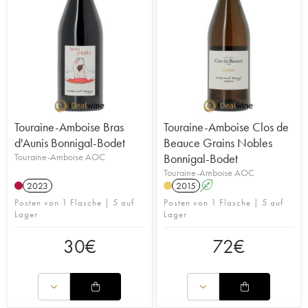
Touraine-Amboise Bras
Touraine-Amboise Clos de
d'Aunis Bonnigal-Bodet
Beauce Grains Nobles
Touraine-Amboise AOC
Bonnigal-Bodet
Touraine-Amboise AOC
2023
2015
A
Posten von 1 Flasche | 5 auf
Posten von 1 Flasche | 5 auf
Lager
Lager
30
€
72
€