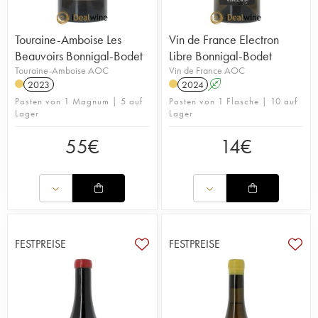
Touraine-Amboise Les
Vin de France Electron
Beauvoirs Bonnigal-Bodet
Libre Bonnigal-Bodet
Touraine-Amboise AOC
Vin de France AOC
2023
2024
A
Posten von 1 Magnum | 5 auf
Posten von 1 Flasche | 10 auf
Lager
Lager
55
€
14
€
FESTPREISE
FESTPREISE