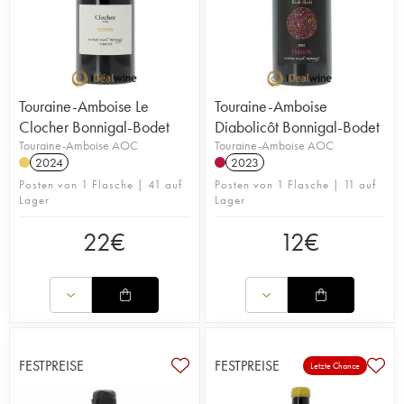
Touraine-Amboise Le
Touraine-Amboise
Clocher Bonnigal-Bodet
Diabolicôt Bonnigal-Bodet
Touraine-Amboise AOC
Touraine-Amboise AOC
2024
2023
Posten von 1 Flasche | 41 auf
Posten von 1 Flasche | 11 auf
Lager
Lager
22
€
12
€
FESTPREISE
FESTPREISE
Letzte Chance