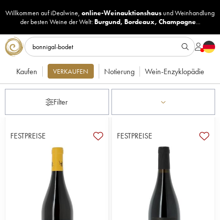
Willkommen auf iDealwine,
online-Weinauktionshaus
und
Weinhandlung
der besten Weine der Welt:
Burgund
,
Bordeaux
,
Champagne
...
Kaufen
Notierung
Wein-Enzyklopädie
VERKAUFEN
Filter
FESTPREISE
FESTPREISE