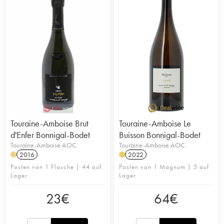
Touraine-Amboise Brut
Touraine-Amboise Le
d'Enfer Bonnigal-Bodet
Buisson Bonnigal-Bodet
Touraine-Amboise AOC
Touraine-Amboise AOC
2016
2022
H
Posten von 1 Flasche | 44 auf
Posten von 1 Magnum | 5 auf
Lager
Lager
23
€
64
€