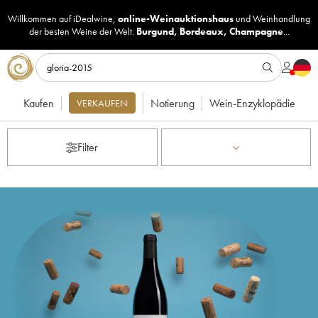
Willkommen auf iDealwine,
online-Weinauktionshaus
und
Weinhandlung
der besten Weine der Welt:
Burgund
,
Bordeaux
,
Champagne
...
Kaufen
Notierung
Wein-Enzyklopädie
VERKAUFEN
Filter