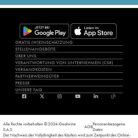
GRATIS (W)EINSCHÄTZUNG
STELLENANGEBOTE
ÜBER UNS
VERANTWORTUNG VON UNTERNEHMEN (CSR)
VERSANDKOSTEN
PARTNERWEINGÜTER
PRESSE
UNSERE FAQ
Alle Rechte vorbehalten © 2024 iDealwine
Personenbezogene
AGB
S.A.S.
Daten
Der Nachweis der Volljährigkeit des Käufers wird zum Zeitpunkt des Online-