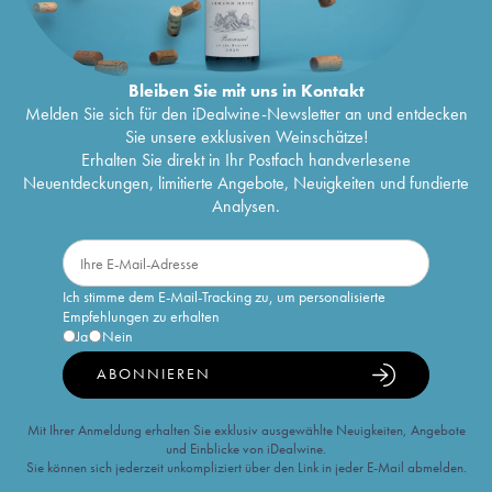
Bleiben Sie mit uns in Kontakt
Melden Sie sich für den iDealwine-Newsletter an und entdecken
Sie unsere exklusiven Weinschätze!
Erhalten Sie direkt in Ihr Postfach handverlesene
Neuentdeckungen, limitierte Angebote, Neuigkeiten und fundierte
Analysen.
Ich stimme dem E-Mail-Tracking zu, um personalisierte
Empfehlungen zu erhalten
Ja
Nein
ABONNIEREN
Mit Ihrer Anmeldung erhalten Sie exklusiv ausgewählte Neuigkeiten, Angebote
und Einblicke von iDealwine.
Sie können sich jederzeit unkompliziert über den Link in jeder E-Mail abmelden.