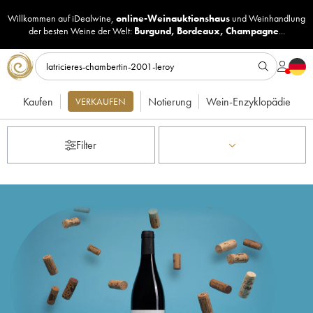
Willkommen auf iDealwine,
online-Weinauktionshaus
und
Weinhandlung
der besten Weine der Welt:
Burgund
,
Bordeaux
,
Champagne
...
Kaufen
Notierung
Wein-Enzyklopädie
VERKAUFEN
Filter