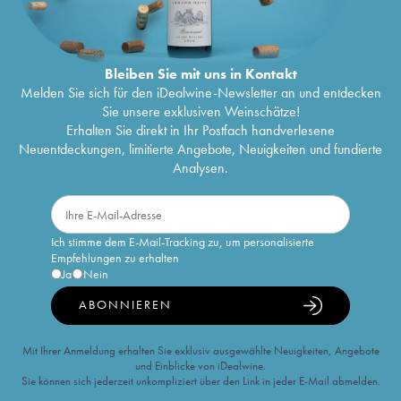
Bleiben Sie mit uns in Kontakt
Melden Sie sich für den iDealwine-Newsletter an und entdecken
Sie unsere exklusiven Weinschätze!
Erhalten Sie direkt in Ihr Postfach handverlesene
Neuentdeckungen, limitierte Angebote, Neuigkeiten und fundierte
Analysen.
Ich stimme dem E-Mail-Tracking zu, um personalisierte
Empfehlungen zu erhalten
Ja
Nein
ABONNIEREN
Mit Ihrer Anmeldung erhalten Sie exklusiv ausgewählte Neuigkeiten, Angebote
und Einblicke von iDealwine.
Sie können sich jederzeit unkompliziert über den Link in jeder E-Mail abmelden.