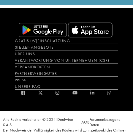
GRATIS (W)EINSCHÄTZUNG
STELLENANGEBOTE
ÜBER UNS
VERANTWORTUNG VON UNTERNEHMEN (CSR)
VERSANDKOSTEN
PARTNERWEINGÜTER
PRESSE
UNSERE FAQ
Alle Rechte vorbehalten © 2024 iDealwine
Personenbezogene
AGB
S.A.S.
Daten
Der Nachweis der Volljährigkeit des Käufers wird zum Zeitpunkt des Online-