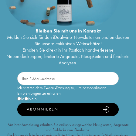
Bleiben Sie mit uns in Kontakt
Melden Sie sich für den iDealwine-Newsletter an und entdecken
Sie unsere exklusiven Weinschätze!
Erhalten Sie direkt in Ihr Postfach handverlesene
Neuentdeckungen, limitierte Angebote, Neuigkeiten und fundierte
Analysen.
Ich stimme dem E-Mail-Tracking zu, um personalisierte
Empfehlungen zu erhalten
Ja
Nein
ABONNIEREN
Mit Ihrer Anmeldung erhalten Sie exklusiv ausgewählte Neuigkeiten, Angebote
und Einblicke von iDealwine.
Sie können sich jederzeit unkompliziert über den Link in jeder E-Mail abmelden.