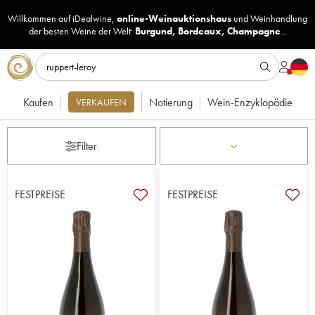
Willkommen auf iDealwine,
online-Weinauktionshaus
und
Weinhandlung
der besten Weine der Welt:
Burgund
,
Bordeaux
,
Champagne
...
Kaufen
Notierung
Wein-Enzyklopädie
VERKAUFEN
Filter
FESTPREISE
FESTPREISE