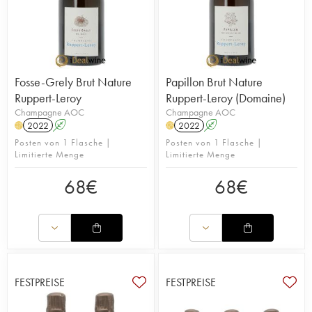
Fosse-Grely Brut Nature
Papillon Brut Nature
Ruppert-Leroy
Ruppert-Leroy (Domaine)
Champagne AOC
Champagne AOC
2022
A
2022
A
H
H
Posten von 1 Flasche |
Posten von 1 Flasche |
Limitierte Menge
Limitierte Menge
68
€
68
€
FESTPREISE
FESTPREISE