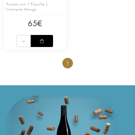
Posten von 1 Flasche |
Limitierte Menge
65
€
1