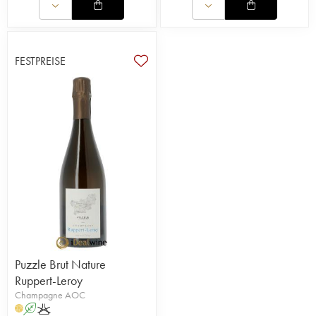
FESTPREISE
Puzzle Brut Nature
Ruppert-Leroy
Champagne AOC
A
K
H