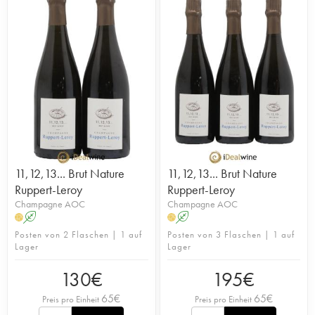
11,12,13... Brut Nature
11,12,13... Brut Nature
Ruppert-Leroy
Ruppert-Leroy
Champagne AOC
Champagne AOC
A
A
H
H
Posten von 2 Flaschen | 1 auf
Posten von 3 Flaschen | 1 auf
Lager
Lager
130
€
195
€
65
€
65
€
Preis pro Einheit
Preis pro Einheit