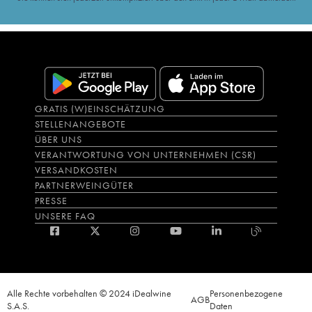
GRATIS (W)EINSCHÄTZUNG
STELLENANGEBOTE
ÜBER UNS
VERANTWORTUNG VON UNTERNEHMEN (CSR)
VERSANDKOSTEN
PARTNERWEINGÜTER
PRESSE
UNSERE FAQ
Alle Rechte vorbehalten © 2024 iDealwine
Personenbezogene
AGB
S.A.S.
Daten