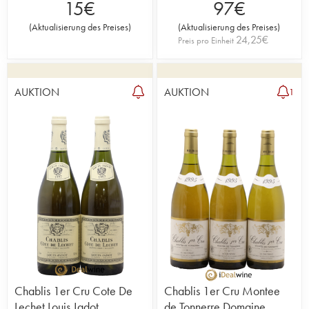
15
€
97
€
(
Aktualisierung des Preises
)
(
Aktualisierung des Preises
)
24,25
€
Preis pro Einheit
AUKTION
AUKTION
1
Chablis 1er Cru Cote De
Chablis 1er Cru Montee
Lechet Louis Jadot
de Tonnerre Domaine