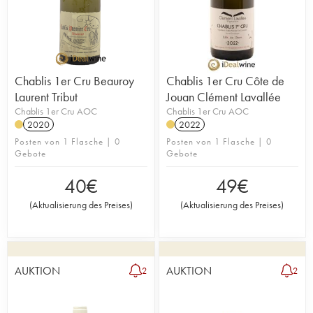
Chablis 1er Cru Beauroy
Chablis 1er Cru Côte de
Laurent Tribut
Jouan Clément Lavallée
Chablis 1er Cru AOC
Chablis 1er Cru AOC
2020
2022
Posten von 1 Flasche | 0
Posten von 1 Flasche | 0
Gebote
Gebote
40
€
49
€
(
Aktualisierung des Preises
)
(
Aktualisierung des Preises
)
AUKTION
AUKTION
2
2