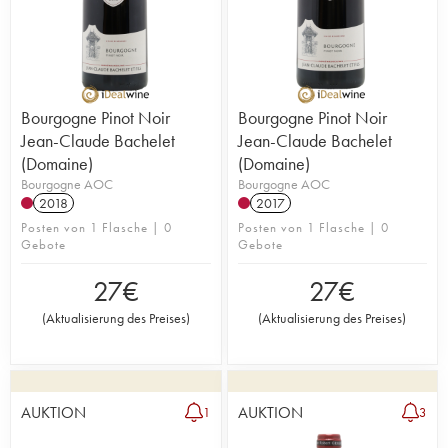
Bourgogne Pinot Noir
Bourgogne Pinot Noir
Jean-Claude Bachelet
Jean-Claude Bachelet
(Domaine)
(Domaine)
Bourgogne AOC
Bourgogne AOC
2018
2017
Posten von 1 Flasche | 0
Posten von 1 Flasche | 0
Gebote
Gebote
27
€
27
€
(
Aktualisierung des Preises
)
(
Aktualisierung des Preises
)
AUKTION
AUKTION
1
3