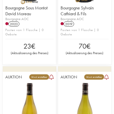
Bourgogne Sous Montot
Bourgogne Sylvain
David Moreau
Cathiard & Fils
Bourgogne AOC
Bourgogne AOC
2023
2019
Posten von 1 Flasche | 0
Posten von 1 Flasche | 0
Gebote
Gebote
23
€
70
€
(
Aktualisierung des Preises
)
(
Aktualisierung des Preises
)
AUKTION
AUKTION
Mwst. erstattbar
Mwst. erstattbar