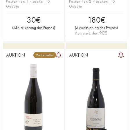
Posten von 1 Flasche | 0
Posten von 2 Flaschen | 0
Gebote
Gebote
30
€
180
€
(
Aktualisierung des Preises
)
(
Aktualisierung des Preises
)
90
€
Preis pro Einheit
AUKTION
AUKTION
Mwst. erstattbar