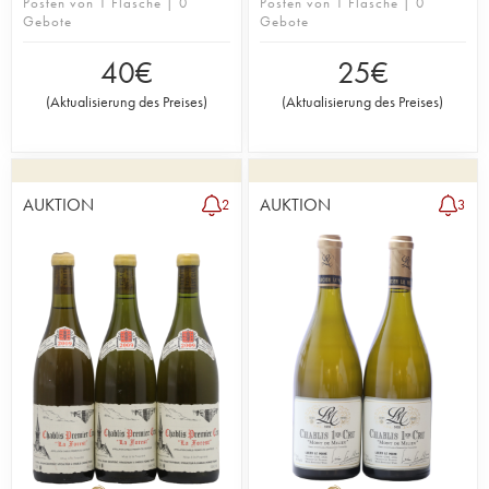
Posten von 1 Flasche | 0
Posten von 1 Flasche | 0
Gebote
Gebote
40
€
25
€
(
Aktualisierung des Preises
)
(
Aktualisierung des Preises
)
AUKTION
AUKTION
2
3