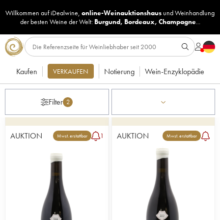
Willkommen auf iDealwine,
online-Weinauktionshaus
und
Weinhandlung
der besten Weine der Welt:
Burgund
,
Bordeaux
,
Champagne
...
Kaufen
Notierung
Wein-Enzyklopädie
VERKAUFEN
Filter
2
AUKTION
AUKTION
1
Mwst. erstattbar
Mwst. erstattbar