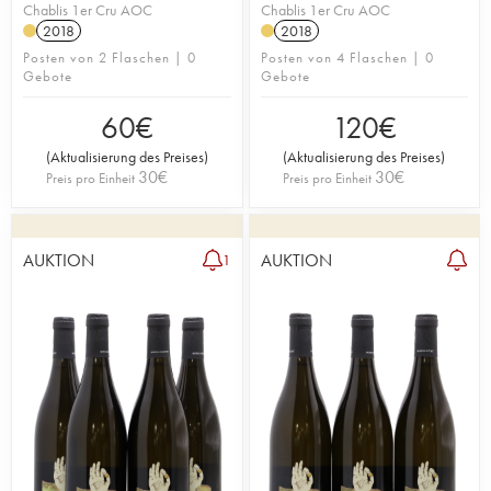
Chablis 1er Cru AOC
Chablis 1er Cru AOC
2018
2018
Posten von 2 Flaschen | 0
Posten von 4 Flaschen | 0
Gebote
Gebote
60
€
120
€
(
Aktualisierung des Preises
)
(
Aktualisierung des Preises
)
30
€
30
€
Preis pro Einheit
Preis pro Einheit
AUKTION
AUKTION
1