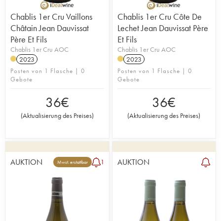
Chablis 1er Cru Vaillons
Chablis 1er Cru Côte De
Châtain Jean Dauvissat
Lechet Jean Dauvissat Père
Père Et Fils
Et Fils
Chablis 1er Cru AOC
Chablis 1er Cru AOC
2023
2023
Posten von 1 Flasche | 0
Posten von 1 Flasche | 0
Gebote
Gebote
36
€
36
€
(
Aktualisierung des Preises
)
(
Aktualisierung des Preises
)
AUKTION
AUKTION
1
Mwst. erstattbar