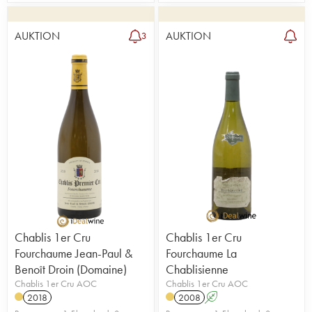
AUKTION
AUKTION
3
Chablis 1er Cru
Chablis 1er Cru
Fourchaume Jean-Paul &
Fourchaume La
Benoît Droin (Domaine)
Chablisienne
Chablis 1er Cru AOC
Chablis 1er Cru AOC
2018
2008
A