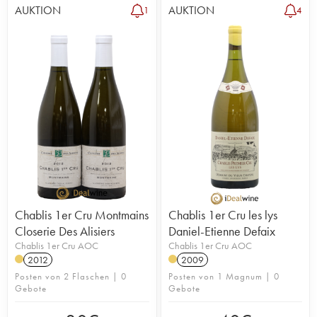
AUKTION
AUKTION
1
4
Chablis 1er Cru Montmains
Chablis 1er Cru les lys
Closerie Des Alisiers
Daniel-Etienne Defaix
Chablis 1er Cru AOC
Chablis 1er Cru AOC
2012
2009
Posten von 2 Flaschen | 0
Posten von 1 Magnum | 0
Gebote
Gebote