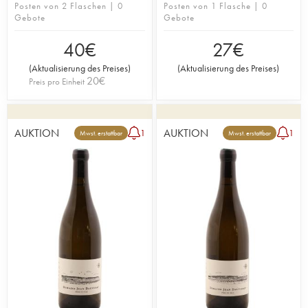
Posten von 2 Flaschen | 0
Posten von 1 Flasche | 0
Gebote
Gebote
40
€
27
€
(
Aktualisierung des Preises
)
(
Aktualisierung des Preises
)
20
€
Preis pro Einheit
AUKTION
AUKTION
1
1
Mwst. erstattbar
Mwst. erstattbar