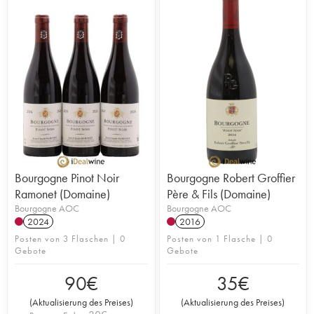
Bourgogne Pinot Noir
Bourgogne Robert Groffier
Ramonet (Domaine)
Père & Fils (Domaine)
Bourgogne AOC
Bourgogne AOC
2024
2016
Posten von 3 Flaschen | 0
Posten von 1 Flasche | 0
Gebote
Gebote
90
€
35
€
(
Aktualisierung des Preises
)
(
Aktualisierung des Preises
)