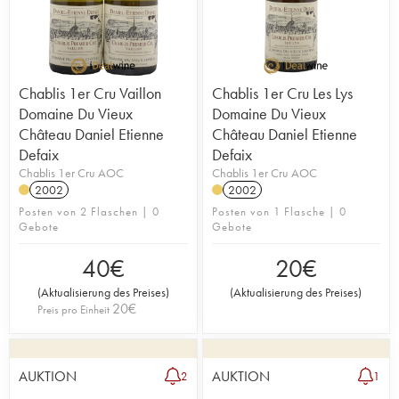
Chablis 1er Cru Vaillon
Chablis 1er Cru Les Lys
Domaine Du Vieux
Domaine Du Vieux
Château Daniel Etienne
Château Daniel Etienne
Defaix
Defaix
Chablis 1er Cru AOC
Chablis 1er Cru AOC
2002
2002
Posten von 2 Flaschen | 0
Posten von 1 Flasche | 0
Gebote
Gebote
40
€
20
€
(
Aktualisierung des Preises
)
(
Aktualisierung des Preises
)
20
€
Preis pro Einheit
AUKTION
AUKTION
2
1