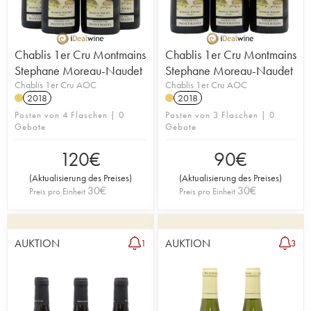
Chablis 1er Cru Montmains
Chablis 1er Cru Montmains
Stephane Moreau-Naudet
Stephane Moreau-Naudet
Chablis 1er Cru AOC
Chablis 1er Cru AOC
2018
2018
Posten von 4 Flaschen | 0
Posten von 3 Flaschen | 0
Gebote
Gebote
120
€
90
€
(
Aktualisierung des Preises
)
(
Aktualisierung des Preises
)
30
€
30
€
Preis pro Einheit
Preis pro Einheit
AUKTION
AUKTION
1
3