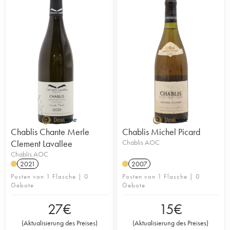
Chablis Chante Merle
Chablis Michel Picard
Clement Lavallee
Chablis AOC
Chablis AOC
2021
2007
Posten von 1 Flasche | 0
Posten von 1 Flasche | 0
Gebote
Gebote
27
€
15
€
(
Aktualisierung des Preises
)
(
Aktualisierung des Preises
)