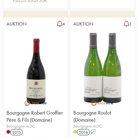
30
€
Preis pro Einheit
AUKTION
AUKTION
4
3
Bourgogne Robert Groffier
Bourgogne Roulot
Père & Fils (Domaine)
(Domaine)
Bourgogne AOC
Bourgogne AOC
2015
2016
A