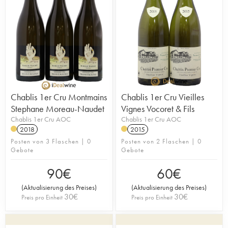
Chablis 1er Cru Montmains
Chablis 1er Cru Vieilles
Stephane Moreau-Naudet
Vignes Vocoret & Fils
Chablis 1er Cru AOC
Chablis 1er Cru AOC
2018
2015
Posten von 3 Flaschen | 0
Posten von 2 Flaschen | 0
Gebote
Gebote
90
€
60
€
(
Aktualisierung des Preises
)
(
Aktualisierung des Preises
)
30
€
30
€
Preis pro Einheit
Preis pro Einheit