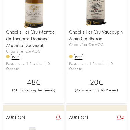
Chablis 1er Cru Montee
Chablis 1er Cru Vaucoupin
de Tonnerre Domaine
Alain Gautheron
Maurice Dauvissat
Chablis 1er Cru AOC
Chablis 1er Cru AOC
1995
1995
Posten von 1 Flasche | 0
Posten von 1 Flasche | 0
Gebote
Gebote
48
€
20
€
(
Aktualisierung des Preises
)
(
Aktualisierung des Preises
)
AUKTION
AUKTION
2