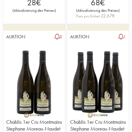
28
€
68
€
(
Aktualisierung des Preises
)
(
Aktualisierung des Preises
)
22,67
€
Preis pro Einheit
AUKTION
AUKTION
2
1
Chablis 1er Cru Montmains
Chablis 1er Cru Montmains
Stephane Moreau-Naudet
Stephane Moreau-Naudet