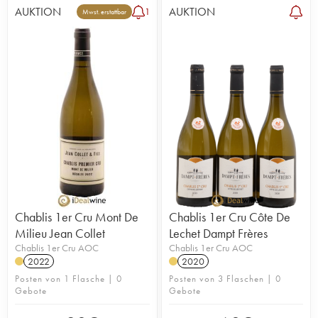
AUKTION
AUKTION
1
Mwst. erstattbar
Chablis 1er Cru Mont De
Chablis 1er Cru Côte De
Milieu Jean Collet
Lechet Dampt Frères
Chablis 1er Cru AOC
Chablis 1er Cru AOC
2022
2020
Posten von 1 Flasche | 0
Posten von 3 Flaschen | 0
Gebote
Gebote