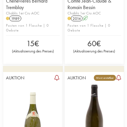
Chenevieres Bernard
Comte Jean-Claude &
Tremblay
Romain Bessin
Chablis 1er Cru AOC
Chablis 1er Cru AOC
1989
2014
A
Posten von 1 Flasche | 0
Posten von 1 Flasche | 0
Gebote
Gebote
15
€
60
€
(
Aktualisierung des Preises
)
(
Aktualisierung des Preises
)
AUKTION
AUKTION
Mwst. erstattbar