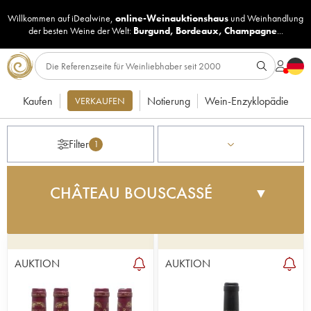
Willkommen auf iDealwine,
online-Weinauktionshaus
und
Weinhandlung
der besten Weine der Welt:
Burgund
,
Bordeaux
,
Champagne
...
Kaufen
Notierung
Wein-Enzyklopädie
VERKAUFEN
Filter
1
CHÂTEAU BOUSCASSÉ
▼
Bouscassé ist einer der großen Namen von
Madiran. Das Gut gehört Alain Brumont, der auch
Château Montus leitet. 1979 verlässt Alain Brumont
AUKTION
AUKTION
das Familiengut Château Bouscassé und kauft
Château Montus. Er überarbeitet den Weinberg
komplett (andere Unterlags-Reben, ausgewählte