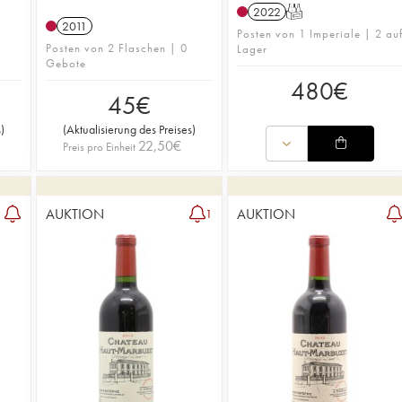
2022
T
2011
Posten von 1 Imperiale | 2 au
Posten von 2 Flaschen | 0
Lager
Gebote
480
€
45
€
s
)
(
Aktualisierung des Preises
)
22,50
€
Preis pro Einheit
AUKTION
AUKTION
1