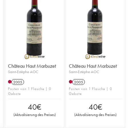
Château Haut Marbuzet
Château Haut Marbuzet
Saint-Estèphe AOC
Saint-Estèphe AOC
2005
2005
Posten von 1 Flasche | 0
Posten von 1 Flasche | 0
Gebote
Gebote
40
€
40
€
(
Aktualisierung des Preises
)
(
Aktualisierung des Preises
)