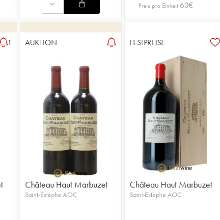
63
€
Preis pro Einheit
AUKTION
FESTPREISE
1
t
Château Haut Marbuzet
Château Haut Marbuzet
Saint-Estèphe AOC
Saint-Estèphe AOC