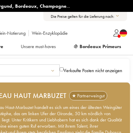
rgund
,
Bordeaux
,
Champagne
...
Die Preise gelten für die Lieferung nach:
ein-Notierung
Wein-Enzyklopädie
re
Unsere must-haves
🍇
Bordeaux Primeurs
Verkaufte Posten nicht anzeigen
EAU HAUT MARBUZET
★ Partnerweingut
au Haut-Marbuzet handelt es sich um eines der ältesten Weingüter
Estèphe, das am linken Ufer der Gironde, 50 km nördlich von
 liegt. Unter Kritikern und Liebhabern hat es sich dank der Qualität
ine einen guten Ruf erworben. Mit ihrem Talent, ihrer
hkeit und ihrem stets herzlichen Empfang zieht die Familie Duboscq