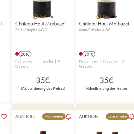
t
Château Haut Marbuzet
Château Haut Marbuzet
Saint-Estèphe AOC
Saint-Estèphe AOC
2010
2010
Posten von 1 Flasche | 0
Posten von 1 Flasche | 0
Gebote
Gebote
35
€
35
€
s
)
(
Aktualisierung des Preises
)
(
Aktualisierung des Preises
)
AUKTION
AUKTION
Mwst. erstattbar
Mwst. erstattbar