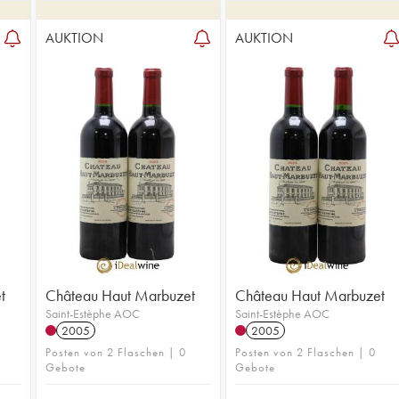
AUKTION
AUKTION
t
Château Haut Marbuzet
Château Haut Marbuzet
Saint-Estèphe AOC
Saint-Estèphe AOC
2005
2005
Posten von 2 Flaschen | 0
Posten von 2 Flaschen | 0
Gebote
Gebote