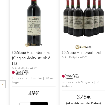
t
Château Haut Marbuzet
Château Haut Marbuzet
(Original-holzkiste ab 6
Saint-Estèphe AOC
Fl.)
Saint-Estèphe AOC
2016
T
2016
T
Posten von 1 Flasche | 20 auf
Posten von 6 Magnum | 0
Lager
Gebote
49
€
378
€
(
Aktualisierung des Preises
)