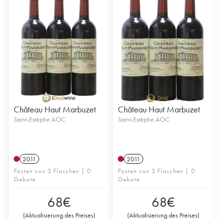
Château Haut Marbuzet
Château Haut Marbuzet
Saint-Estèphe AOC
Saint-Estèphe AOC
2011
2011
Posten von 3 Flaschen | 0
Posten von 3 Flaschen | 0
Gebote
Gebote
68
€
68
€
(
Aktualisierung des Preises
)
(
Aktualisierung des Preises
)