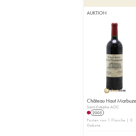
AUKTION
Château Haut Marbuze
Saint-Estèphe AOC
2005
Posten von 1 Flasche | 0
Gebote