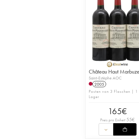
Château Haut Marbuze
Saint-Estèphe AOC
2005
Posten von 3 Flaschen | 1
Lager
165
€
55
€
Preis pro Einheit