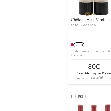
Château Haut Marbuze
Saint-Estèphe AOC
2010
Posten von 2 Flaschen | 0
Gebote
80
€
(
Aktualisierung des Preise
40
€
Preis pro Einheit
FESTPREISE