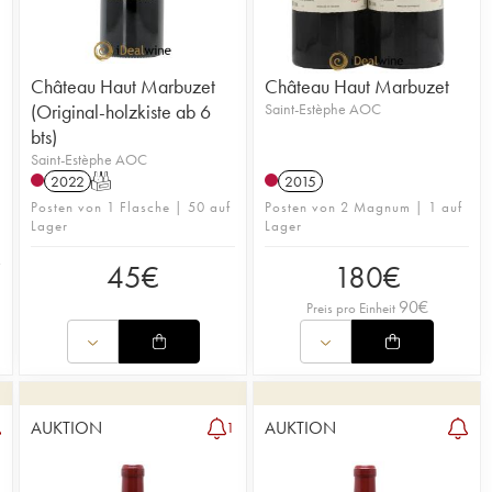
Château Haut Marbuzet
Château Haut Marbuzet
(Original-holzkiste ab 6
Saint-Estèphe AOC
bts)
Saint-Estèphe AOC
2022
T
2015
Posten von 1 Flasche | 50 auf
Posten von 2 Magnum | 1 auf
Lager
Lager
45
€
180
€
90
€
Preis pro Einheit
AUKTION
AUKTION
1