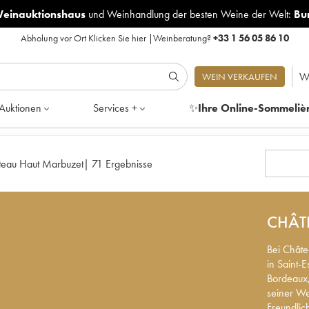
Weinauktionshaus
und
Weinhandlung der besten Weine der Welt:
Bu
Abholung vor Ort
Klicken Sie hier
|
Weinberatung?
+33 1 56 05 86 10
W
WEIN VERKAUFEN
Auktionen
Services +
✨
Ihre Online-Sommeliè
teau Haut Marbuzet
|
71 Ergebnisse
CHÂT
Bei Châte
in Saint-
Bordeaux,
seiner We
Freundlic