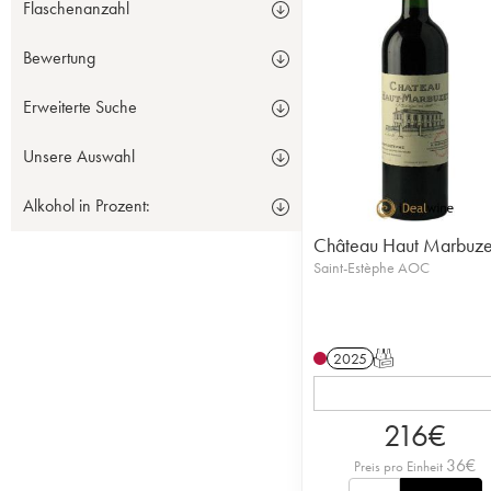
Flaschenanzahl
Bewertung
Erweiterte Suche
Unsere Auswahl
Alkohol in Prozent:
Château Haut Marbuze
Saint-Estèphe AOC
2025
T
216
€
36
€
Preis pro Einheit