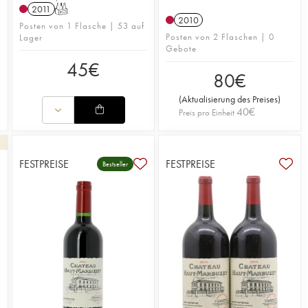
2011
T
2010
f
Posten von 1 Flasche | 53 auf
Posten von 2 Flaschen | 0
Lager
Gebote
45
€
80
€
(
Aktualisierung des Preises
)
40
€
Preis pro Einheit
FESTPREISE
FESTPREISE
Bestseller