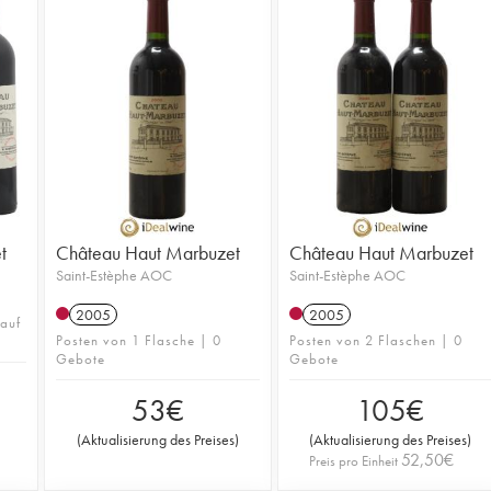
t
Château Haut Marbuzet
Château Haut Marbuzet
Saint-Estèphe AOC
Saint-Estèphe AOC
2005
2005
 auf
Posten von 1 Flasche | 0
Posten von 2 Flaschen | 0
Gebote
Gebote
53
€
105
€
(
Aktualisierung des Preises
)
(
Aktualisierung des Preises
)
52,50
€
Preis pro Einheit