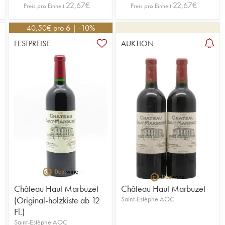
22,67
€
22,67
€
Preis pro Einheit
Preis pro Einheit
40,50
€
pro 6 | -10%
FESTPREISE
AUKTION
Château Haut Marbuzet
Château Haut Marbuzet
(Original-holzkiste ab 12
Saint-Estèphe AOC
Fl.)
Saint-Estèphe AOC