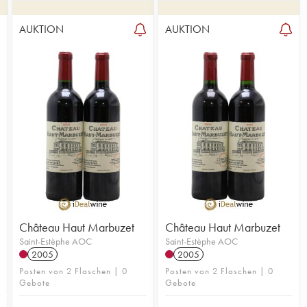
AUKTION
AUKTION
Château Haut Marbuzet
Château Haut Marbuzet
Saint-Estèphe AOC
Saint-Estèphe AOC
2005
2005
Posten von 2 Flaschen | 0
Posten von 2 Flaschen | 0
Gebote
Gebote