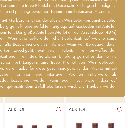
t Langem eine treue Klientel an. Diese schätzt die geschmeidigen,
ine mit gut eingebundenen Tanninen und intensiven Aromen.
aut-Marbuzet ist eines der ältesten Weingüter von Saint-Estèphe.
aut-Marbuzet ist eines der ältesten Weingüter von Saint-Estèphe.
erg genießt eine perfekte Hanglage auf Kiesboden mit Anteilen
erg genießt eine perfekte Hanglage auf Kiesboden mit Anteilen
gem Ton. Der große Anteil von Merlot an der Assemblage (40 %)
gem Ton. Der große Anteil von Merlot an der Assemblage (40 %)
dem Wein eine außerordentliche Lieblichkeit, auf welche seine
dem Wein eine außerordentliche Lieblichkeit, auf welche seine
lhafte Bezeichnung als „sinnlichster Wein von Bordeaux“ durch
lhafte Bezeichnung als „sinnlichster Wein von Bordeaux“ durch
rker zurückgeht. Mit ihrem Talent, ihrer entwaffnenden
arker zurückgeht. Mit ihrem Talent, ihrer entwaffnenden
hkeit und ihrem stets herzlichen Empfang gelingt es der Familie
hkeit und ihrem stets herzlichen Empfang gelingt es der Familie
chon seit Langem, eine treue Klientel von Weinliebhabern
schon seit Langem, eine treue Klientel von Weinliebhabern
n, deren Liebe für diese geschmeidigen, runden Weine mit gut
en, deren Liebe für diese geschmeidigen, runden Weine mit gut
enen Tanninen und intensiven Aromen mittlerweile als
ndenen Tanninen und intensiven Aromen mittlerweile als
slos bezeichnet werden kann. Man muss wissen, dass auf diesem
gslos bezeichnet werden kann. Man muss wissen, dass auf
ichts dem Zufall überlassen wird. Die Trauben werden sehr reif und
eingut nichts dem Zufall überlassen wird. Die Trauben werden
geerntet. Darauf folgt eine minutiöse Vinifikation, bei der großen
und von Hand geerntet. Darauf folgt eine minutiöse Vinifikation, bei
Tradition gelegt wird. Die Weine werden also in thermoregulierten
en Wert auf Tradition gelegt wird. Die Weine werden also in
 oder Holzbottichen vinifiziert. Im Anschluss reifen sie eineinhalb
ulierten Betontanks oder Holzbottichen vinifiziert. Im Anschluss
AUKTION
AUKTION
4
g in neuen Barriques. Pro Jahr werden etwa 360 000 Flaschen
e eineinhalb Jahre lang in neuen Barriques. Pro Jahr werden etwa
.
laschen produziert.