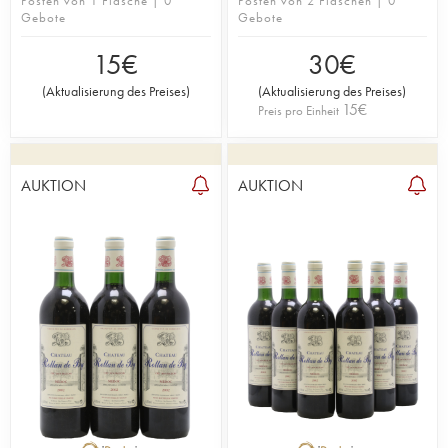
Posten von 1 Flasche | 0
Posten von 2 Flaschen | 0
Gebote
Gebote
15
€
30
€
(
Aktualisierung des Preises
)
(
Aktualisierung des Preises
)
15
€
Preis pro Einheit
AUKTION
AUKTION