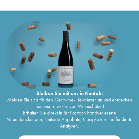
Château Rollan de By Cru Bourgeois
1999
11
€
Château Rollan de By Cru Bourgeois
1998
13
€
Château Rollan de By Cru Bourgeois
1997
13
€
Château Rollan de By Cru Bourgeois
1996
14
€
Château Rollan de By Cru Bourgeois
1995
21
€
Château Rollan de By Cru Bourgeois
1991
20
€
Château Rollan de By Cru Bourgeois
1990
28
€
Bleiben Sie mit uns in Kontakt
Melden Sie sich für den iDealwine-Newsletter an und entdecken
Sie unsere exklusiven Weinschätze!
Erhalten Sie direkt in Ihr Postfach handverlesene
Neuentdeckungen, limitierte Angebote, Neuigkeiten und fundierte
Analysen.