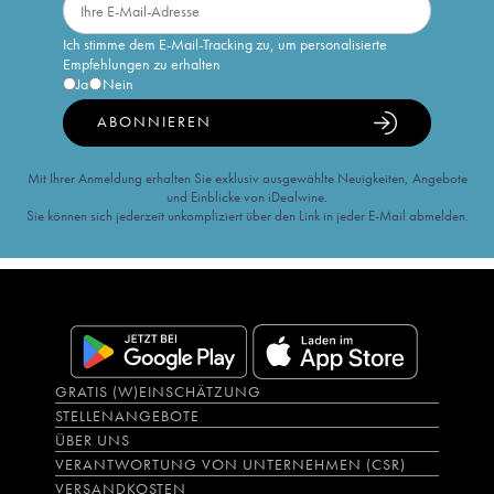
Ich stimme dem E-Mail-Tracking zu, um personalisierte
Empfehlungen zu erhalten
Ja
Nein
ABONNIEREN
Mit Ihrer Anmeldung erhalten Sie exklusiv ausgewählte Neuigkeiten, Angebote
und Einblicke von iDealwine.
Sie können sich jederzeit unkompliziert über den Link in jeder E-Mail abmelden.
GRATIS (W)EINSCHÄTZUNG
STELLENANGEBOTE
ÜBER UNS
VERANTWORTUNG VON UNTERNEHMEN (CSR)
VERSANDKOSTEN