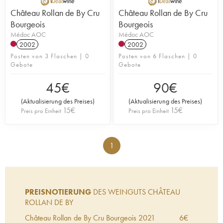
Château Rollan de By Cru
Château Rollan de By Cru
Bourgeois
Bourgeois
Médoc AOC
Médoc AOC
2002
2002
Posten von 3 Flaschen | 0
Posten von 6 Flaschen | 0
Gebote
Gebote
45
€
90
€
(
Aktualisierung des Preises
)
(
Aktualisierung des Preises
)
15
€
15
€
Preis pro Einheit
Preis pro Einheit
1
PREISNOTIERUNG
DES WEINGUTS CHÂTEAU
ROLLAN DE BY
Château Rollan de By Cru Bourgeois
2021
6
€