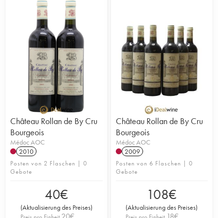
Weinberg hat eine Fläche von 52 Hektar. Bei den
Rebsorten dominiert Merlot mit 70 %, ergänzt um
20 % Cabernet Sauvignon und 10 % Petit Verdot.
Château Rollan de By Cru
Château Rollan de By Cru
Bourgeois
Bourgeois
Médoc AOC
Médoc AOC
2010
2009
Posten von 2 Flaschen | 0
Posten von 6 Flaschen | 0
Gebote
Gebote
40
€
108
€
(
Aktualisierung des Preises
)
(
Aktualisierung des Preises
)
20
€
18
€
Preis pro Einheit
Preis pro Einheit