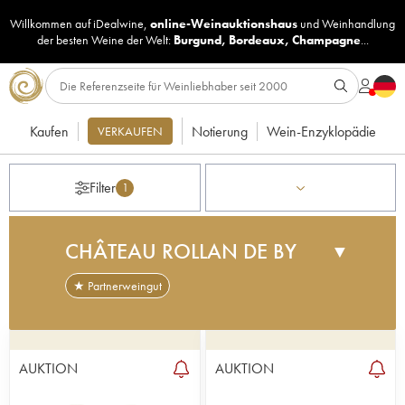
Willkommen auf iDealwine,
online-Weinauktionshaus
und
Weinhandlung
der besten Weine der Welt:
Burgund
,
Bordeaux
,
Champagne
...
Kaufen
Notierung
Wein-Enzyklopädie
VERKAUFEN
Filter
1
CHÂTEAU ROLLAN DE BY
▼
★ Partnerweingut
Auch wenn es bei der Klassifizierung von 2003
nicht in seinem Rang als Cru Bourgeois
Exceptionnel bestätigt wurde, bietet das Château
AUKTION
AUKTION
Rollan de By (1989 von Jean Guyon erworben)
einen Cru Bourgeois von hoher Qualität. Der