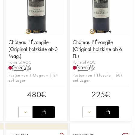
Château l' Évangile
Château l' Évangile
(Original-holzkiste ab 3
(Original-holzkiste ab 6
Mag.)
Fl.)
Pomerol AOC
Pomerol AOC
2020
T
2020
T
Posten von 1 Magnum | 24
Posten von 1 Flasche | 60+
auf Lager
auf Lager
480
€
225
€