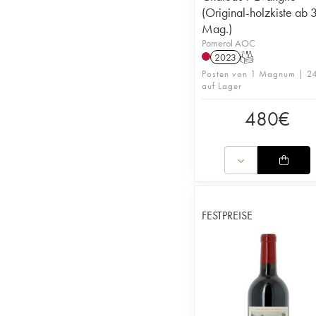
(Original-holzkiste ab 
Mag.)
Pomerol AOC
2023
T
Posten von 1 Magnum | 2
auf Lager
480
€
FESTPREISE