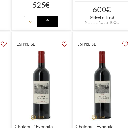
525
€
600
€
(
Aktueller Preis
)
100
€
Preis pro Einheit
FESTPREISE
FESTPREISE
Château l' Évangile
Château l' Évangile