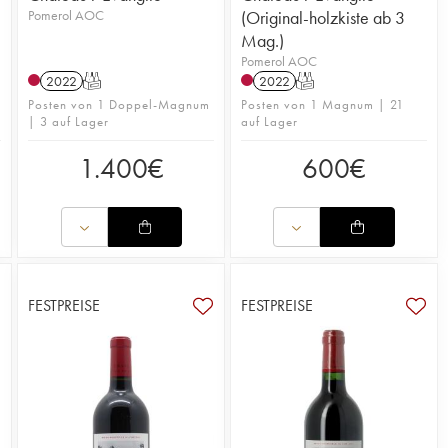
Pomerol AOC
(Original-holzkiste ab 3
Mag.)
Pomerol AOC
2022
T
2022
T
Posten von 1 Doppel-Magnum
Posten von 1 Magnum | 21
| 3 auf Lager
auf Lager
1.400
€
600
€
FESTPREISE
FESTPREISE