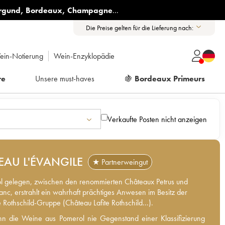
rgund
,
Bordeaux
,
Champagne
...
Die Preise gelten für die Lieferung nach:
ein-Notierung
Wein-Enzyklopädie
re
Unsere must-haves
🍇
Bordeaux Primeurs
Verkaufte Posten nicht anzeigen
EAU L'ÉVANGILE
★ Partnerweingut
l gelegen, zwischen den renommierten Châteaux Petrus und
anc, erstrahlt ein wahrhaft prächtiges Anwesen im Besitz der
 Rothschild-Gruppe (Château Lafite Rothschild...).
 die Weine aus Pomerol nie Gegenstand einer Klassifizierung
n die Weine aus Pomerol nie Gegenstand einer Klassifizierung