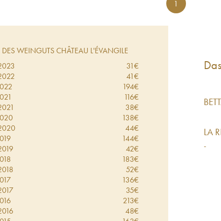
1
DES WEINGUTS CHÂTEAU L'ÉVANGILE
Das
2023
31
€
2022
41
€
022
194
€
021
116
€
BET
2021
38
€
020
138
€
2020
44
€
LA 
019
144
€
-
2019
42
€
018
183
€
2018
52
€
017
136
€
2017
35
€
016
213
€
2016
48
€