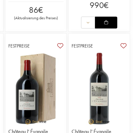
990
€
86
€
(
Aktualisierung des Preises
)
FESTPREISE
FESTPREISE
Château l' Évangile
Château l' Évangile