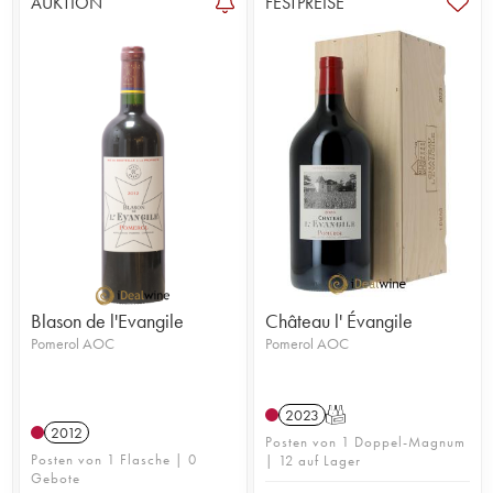
AUKTION
FESTPREISE
1
Blason de l'Evangile
Château l' Évangile
Pomerol AOC
Pomerol AOC
2023
T
2012
Posten von 1 Doppel-Magnum
Posten von 1 Flasche | 0
| 12 auf Lager
Gebote