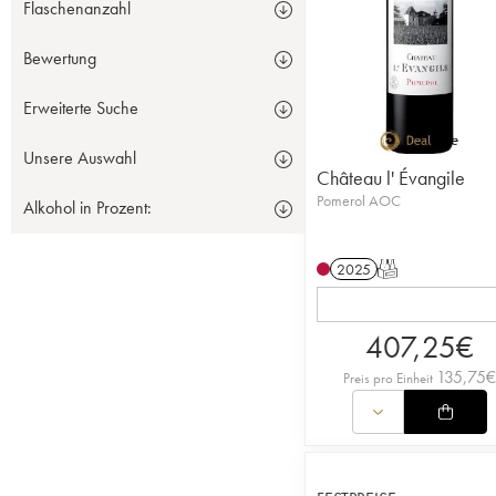
Flaschenanzahl
Bewertung
Erweiterte Suche
Unsere Auswahl
Château l' Évangile
Pomerol AOC
Alkohol in Prozent:
2025
T
407,25
€
135,75
€
Preis pro Einheit