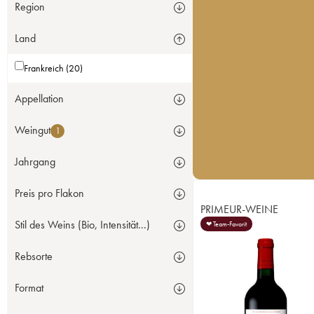
Region
Land
Frankreich (20)
Appellation
Weingut
1
Jahrgang
Preis pro Flakon
PRIMEUR-WEINE
Stil des Weins (Bio, Intensität...)
❤ Team-Favorit
Rebsorte
Format