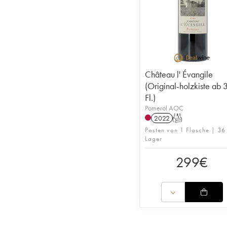
Château l' Évangile
(Original-holzkiste ab 
Fl.)
Pomerol AOC
2022
T
Posten von 1 Flasche | 36
Lager
299
€