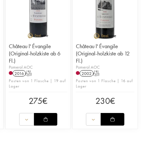
Château l' Évangile
Château l' Évangile
(Original-holzkiste ab 6
(Original-holzkiste ab 12
Fl.)
Fl.)
Pomerol AOC
Pomerol AOC
2016
T
2002
T
Posten von 1 Flasche | 19 auf
Posten von 1 Flasche | 16 auf
Lager
Lager
275
€
230
€