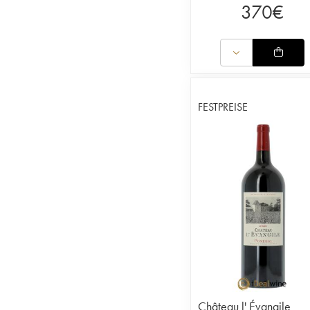
370
€
FESTPREISE
Château l' Évangile