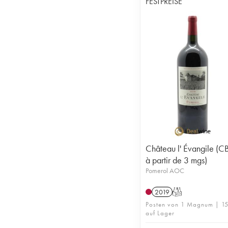
FESTPREISE
Château l' Évangile (
à partir de 3 mgs)
Pomerol AOC
2019
T
Posten von 1 Magnum | 1
auf Lager