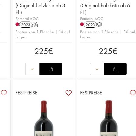
3
(Original-holzkiste ab 3
(Original-holzkiste ab 6
Fl.)
Fl.)
Pomerol AOC
Pomerol AOC
2023
T
2023
T
4
Posten von 1 Flasche | 14 auf
Posten von 1 Flasche | 36 auf
Lager
Lager
225
€
225
€
FESTPREISE
FESTPREISE