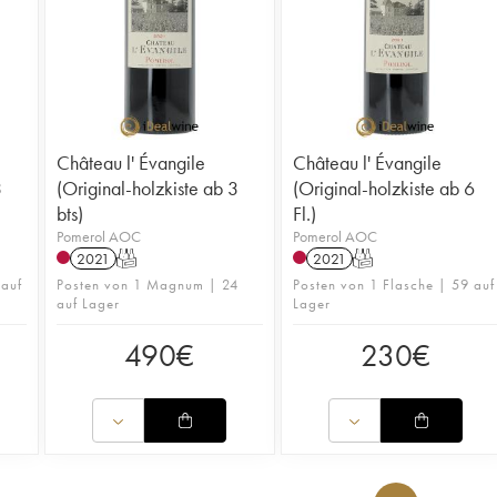
Château l' Évangile
Château l' Évangile
3
(Original-holzkiste ab 3
(Original-holzkiste ab 6
bts)
Fl.)
Pomerol AOC
Pomerol AOC
2021
T
2021
T
 auf
Posten von 1 Magnum | 24
Posten von 1 Flasche | 59 auf
auf Lager
Lager
490
€
230
€