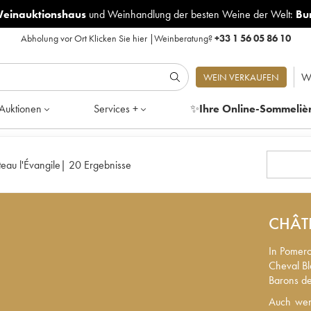
Weinauktionshaus
und
Weinhandlung der besten Weine der Welt:
Bu
Abholung vor Ort
Klicken Sie hier
|
Weinberatung?
+33 1 56 05 86 10
W
WEIN VERKAUFEN
Auktionen
Services +
✨
Ihre Online-Sommeliè
eau l'Évangile
|
20 Ergebnisse
CHÂT
In Pomero
Cheval Bl
Barons de
Auch wenn
Auch wen