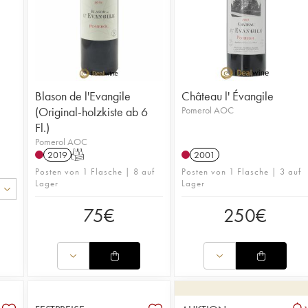
Blason de l'Evangile
Château l' Évangile
(Original-holzkiste ab 6
Pomerol AOC
Fl.)
Pomerol AOC
2019
T
2001
Posten von 1 Flasche | 8 auf
Posten von 1 Flasche | 3 auf
Lager
Lager
75
€
250
€