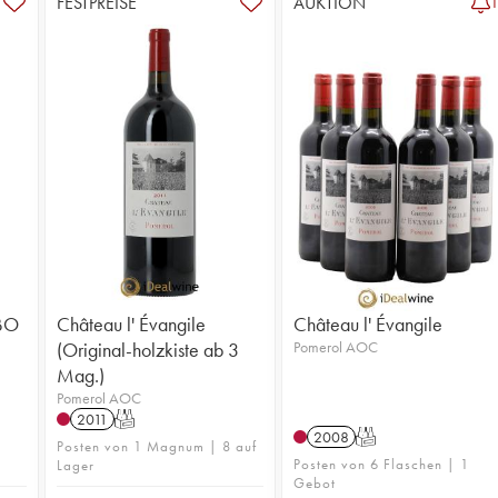
FESTPREISE
AUKTION
CBO
Château l' Évangile
Château l' Évangile
(Original-holzkiste ab 3
Pomerol AOC
Mag.)
Pomerol AOC
2011
T
2008
T
5
Posten von 1 Magnum | 8 auf
Posten von 6 Flaschen | 1
Lager
Gebot