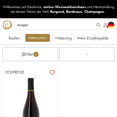
Willkommen auf iDealwine,
online-Weinauktionshaus
und
Weinhandlung
der besten Weine der Welt:
Burgund
,
Bordeaux
,
Champagne
...
Kaufen
Notierung
Wein-Enzyklopädie
VERKAUFEN
Filter
1
FESTPREISE