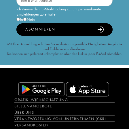
Ich stimme dem E-Mail-Tracking zu, um personalisierte
Empfehlungen zu erhalten
Ja
Nein
ABONNIEREN
Mit Ihrer Anmeldung erhalten Sie exklusiv ausgewählte Neuigkeiten, Angebote
und Einblicke von iDealwine.
Sie können sich jederzeit unkompliziert über den Link in jeder E-Mail abmelden.
GRATIS (W)EINSCHÄTZUNG
STELLENANGEBOTE
ÜBER UNS
VERANTWORTUNG VON UNTERNEHMEN (CSR)
VERSANDKOSTEN