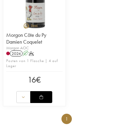
Morgon Côte du Py
Damien Coquelet
Morgon AOC
2024
A
K
Posten von 1 Flasche | 4 auf
Lager
16
€
1