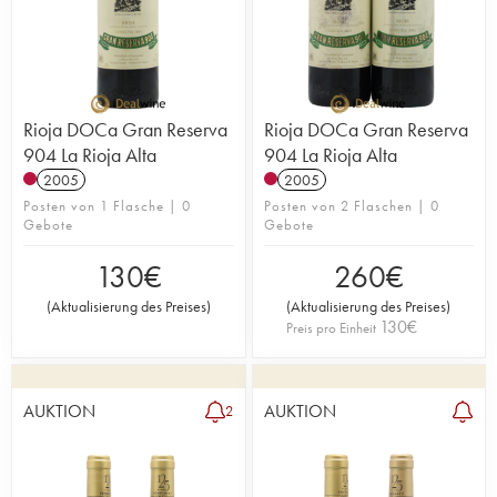
Rioja DOCa Gran Reserva
Rioja DOCa Gran Reserva
904 La Rioja Alta
904 La Rioja Alta
2005
2005
Posten von 1 Flasche | 0
Posten von 2 Flaschen | 0
Gebote
Gebote
130
€
260
€
(
Aktualisierung des Preises
)
(
Aktualisierung des Preises
)
130
€
Preis pro Einheit
AUKTION
AUKTION
2