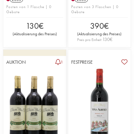
Posten von 1 Flasche | 0
Posten von 3 Flaschen | 0
Gebote
Gebote
130
€
390
€
(
Aktualisierung des Preises
)
(
Aktualisierung des Preises
)
130
€
Preis pro Einheit
AUKTION
FESTPREISE
1