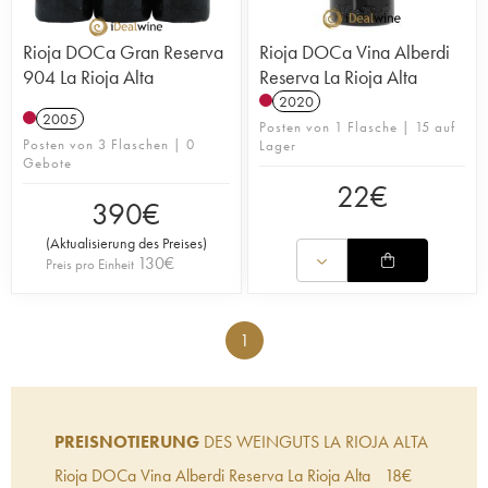
Rioja DOCa Gran Reserva
Rioja DOCa Vina Alberdi
904 La Rioja Alta
Reserva La Rioja Alta
2020
2005
Posten von 1 Flasche | 15 auf
Posten von 3 Flaschen | 0
Lager
Gebote
22
€
390
€
(
Aktualisierung des Preises
)
130
€
Preis pro Einheit
1
PREISNOTIERUNG
DES WEINGUTS LA RIOJA ALTA
Rioja DOCa Vina Alberdi Reserva La Rioja Alta
18
€