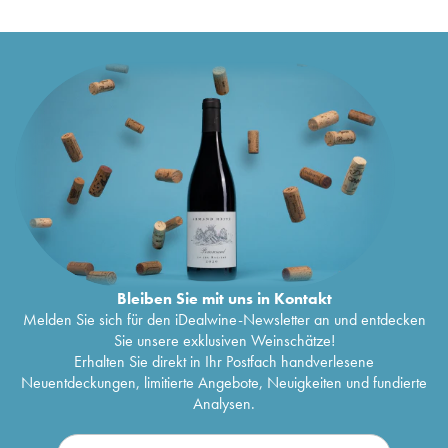
Rioja DOCa Gran Reserva 904 La Rioja Alta
53
€
2007
Rioja DOCa Vina Ardanza Reserva La Rioja Alta
50
€
2007
Rioja DOCa Gran Reserva 890 La Rioja Alta
169
€
2005
Rioja DOCa Gran Reserva 904 La Rioja Alta
168
€
2005
Rioja DOCa Vina Arana Reserva La Rioja Alta
48
€
2005
Rioja DOCa Vina Ardanza Reserva La Rioja Alta
60
€
2005
Rioja DOCa Gran Reserva 904 La Rioja Alta
113
€
2004
Rioja DOCa Vina Ardanza Reserva La Rioja Alta
50
€
Bleiben Sie mit uns in Kontakt
2004
Melden Sie sich für den iDealwine-Newsletter an und entdecken
Rioja DOCa Gran Reserva 904 La Rioja Alta
124
€
Sie unsere exklusiven Weinschätze!
2001
Erhalten Sie direkt in Ihr Postfach handverlesene
Rioja DOCa Vina Ardanza Reserva La Rioja Alta
49
€
Neuentdeckungen, limitierte Angebote, Neuigkeiten und fundierte
2001
Analysen.
Rioja DOCa Vina Ardanza Reserva La Rioja Alta
49
€
1999