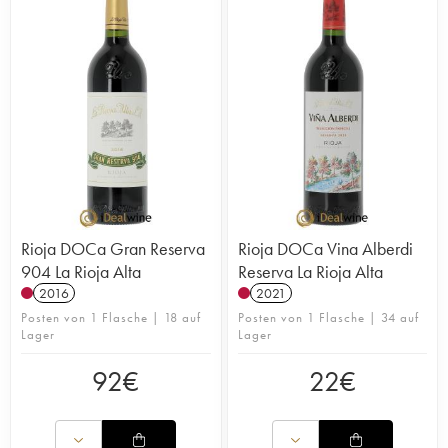
Parzellen erweitert. Der Weinbau wird integriert
betrieben, um das Beste aus jedem Terroir
herauszuholen. Dieses Weingut ist eines der
wenigen, das über eine eigene Küferei verfügt, in
der die für die Vinifikation verwendeten Fässer
hergestellt werden.
Rioja DOCa Gran Reserva
Rioja DOCa Vina Alberdi
904 La Rioja Alta
Reserva La Rioja Alta
2016
2021
Posten von 1 Flasche | 18 auf
Posten von 1 Flasche | 34 auf
Lager
Lager
92
€
22
€