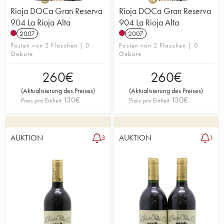
Rioja DOCa Gran Reserva
Rioja DOCa Gran Reserva
904 La Rioja Alta
904 La Rioja Alta
2007
2007
Posten von 2 Flaschen | 0
Posten von 2 Flaschen | 0
Gebote
Gebote
260
€
260
€
(
Aktualisierung des Preises
)
(
Aktualisierung des Preises
)
130
€
130
€
Preis pro Einheit
Preis pro Einheit
AUKTION
AUKTION
3
1