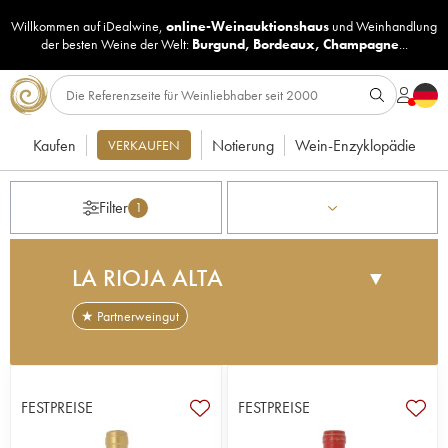
Willkommen auf iDealwine,
online-Weinauktionshaus
und
Weinhandlung
der besten Weine der Welt:
Burgund
,
Bordeaux
,
Champagne
...
Kaufen
Notierung
Wein-Enzyklopädie
VERKAUFEN
Filter
1
LA RIOJA ALTA
▼
★ Partnerweingut
Rioja Alta wurde 1890 in Haro von fünf
baskischen Winzern gegründet und ist eine der
größten Kellereien des Rioja. In den 1970er
FESTPREISE
FESTPREISE
Jahren wurde das Weingut durch den Bau eines
neuen Kellers und den Erwerb neuer, bekannter