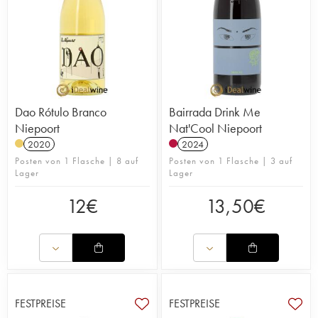
Dao Rótulo Branco
Bairrada Drink Me
Niepoort
Nat'Cool Niepoort
2020
2024
Posten von 1 Flasche | 8 auf
Posten von 1 Flasche | 3 auf
Lager
Lager
12
€
13,50
€
FESTPREISE
FESTPREISE