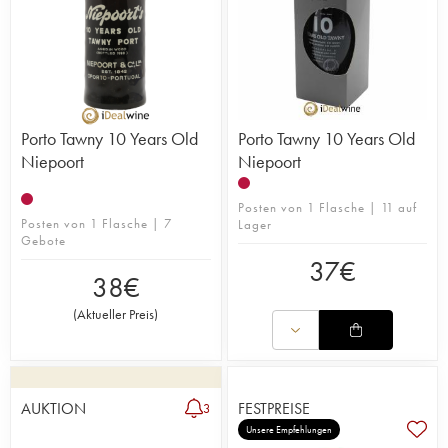
Porto Tawny 10 Years Old
Porto Tawny 10 Years Old
Niepoort
Niepoort
Posten von 1 Flasche | 11 auf
Posten von 1 Flasche | 7
Lager
Gebote
37
€
38
€
(
Aktueller Preis
)
AUKTION
FESTPREISE
3
Unsere Empfehlungen