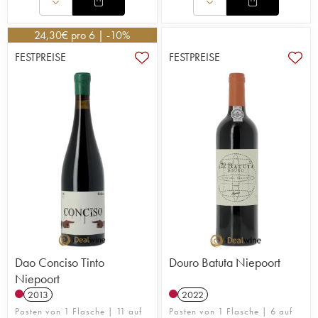
24,30
€
pro 6 | -10%
FESTPREISE
FESTPREISE
Dao Conciso Tinto
Douro Batuta Niepoort
Niepoort
2013
2022
Posten von 1 Flasche | 11 auf
Posten von 1 Flasche | 6 auf