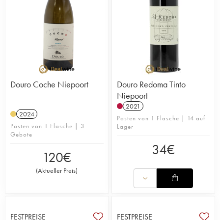
Douro Coche Niepoort
Douro Redoma Tinto
Niepoort
2021
2024
Posten von 1 Flasche | 14 auf
Posten von 1 Flasche | 3
Lager
Gebote
34
€
120
€
(
Aktueller Preis
)
FESTPREISE
FESTPREISE