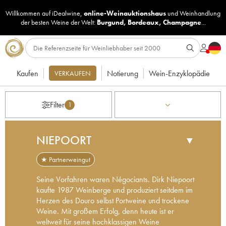
Willkommen auf iDealwine,
online-Weinauktionshaus
und
Weinhandlung
der besten Weine der Welt:
Burgund
,
Bordeaux
,
Champagne
...
Kaufen
Notierung
Wein-Enzyklopädie
VERKAUFEN
Filter
1
NIEPOORT
▼
★ Partnerweingut
Seine Vorfahren waren Négociants. Dirk Niepoort
kaufte 1987 Weinberge und produziert seitdem im
Herzen des Douro selbst Portweine und trockene
Weine. Mit großem Erfolg, denn heute ist er
weltweit für seine hochklassigen Weine