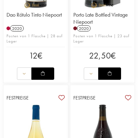
Dao Rótulo Tinto Niepoort
Porto Late Bottled Vintage
Niepoort
2020
2020
Posten von 1 Flasche | 28 auf
Posten von 1 Flasche | 23 auf
Lager
Lager
12
€
22,50
€
FESTPREISE
FESTPREISE