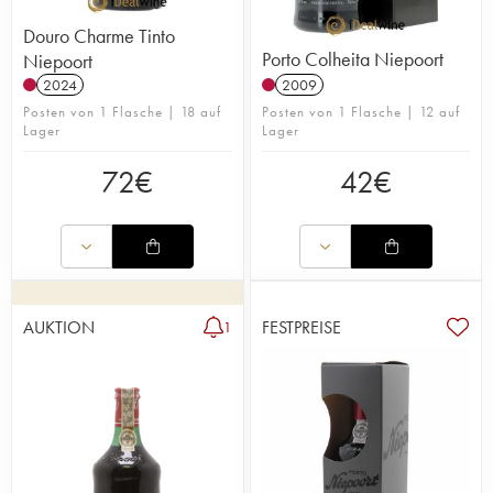
Douro Charme Tinto
Porto Colheita Niepoort
Niepoort
2024
2009
Posten von 1 Flasche | 18 auf
Posten von 1 Flasche | 12 auf
Lager
Lager
72
€
42
€
AUKTION
FESTPREISE
1