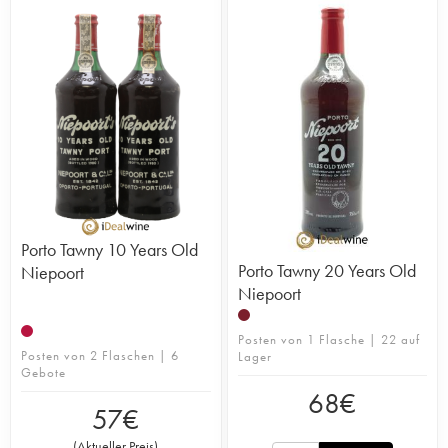
Porto Tawny 10 Years Old
Porto Tawny 20 Years Old
Niepoort
Niepoort
Posten von 1 Flasche | 22 auf
Posten von 2 Flaschen | 6
Lager
Gebote
68
€
57
€
(
Aktueller Preis
)