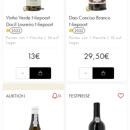
Vinho Verde Niepoort
Dao Conciso Branco
Docil Loureiro Niepoort
Niepoort
2023
2022
Posten von 1 Flasche | 34 auf
Posten von 1 Flasche | 32 auf
Lager
Lager
13
€
29,50
€
AUKTION
FESTPREISE
13