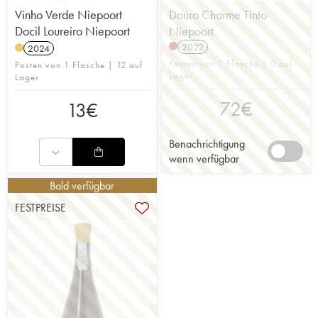
Vinho Verde Niepoort
Douro Charme Tinto
Docil Loureiro Niepoort
Niepoort
2022
2024
Posten von 1 Flasche | 0 auf
Posten von 1 Flasche | 12 auf
Lager
Lager
72
€
13
€
Benachrichtigung
wenn verfügbar
Bald verfügbar
FESTPREISE