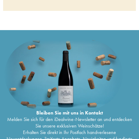
Porto Vintage Niepoort
2017
107
€
Douro Charme Tinto Niepoort
2017
59
€
Porto Late Bottled Vintage Niepoort
2017
18
€
Douro Charme Tinto Niepoort
2016
70
€
Douro Batuta Niepoort
2016
54
€
Douro Charme Tinto Niepoort
2015
88
€
Douro Redoma Tinto Niepoort
2015
43
€
Douro Batuta Niepoort
2015
66
€
Douro Charme Tinto Niepoort
2014
46
€
Dao Conciso Tinto Niepoort
2013
20
€
Douro Redoma Tinto Niepoort
2013
32
€
Douro Turris Niepoort
2012
106
€
Douro Charme Tinto Niepoort
2012
46
€
Douro Charme Tinto Niepoort
2011
142
€
Porto Vintage Niepoort
2011
72
€
Porto Bioma Vinha Vielha Niepoort
2011
46
€
Douro Charme Tinto Niepoort
2010
64
€
Porto Vintage Niepoort
2009
9
€
Bleiben Sie mit uns in Kontakt
Douro Batuta Niepoort
2008
63
€
Melden Sie sich für den iDealwine-Newsletter an und entdecken
Porto Vintage Niepoort
2007
75
€
Sie unsere exklusiven Weinschätze!
Douro Redoma Tinto Niepoort
2007
45
€
Erhalten Sie direkt in Ihr Postfach handverlesene
Douro Charme Tinto Niepoort
2007
90
€
Neuentdeckungen, limitierte Angebote, Neuigkeiten und fundierte