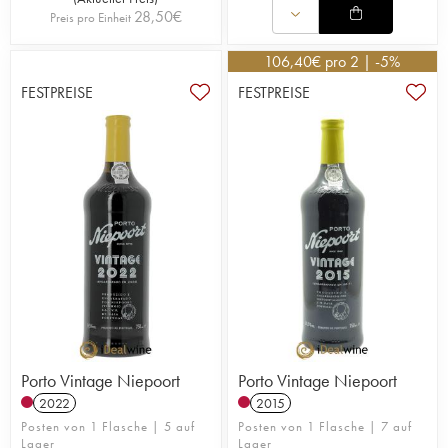
28,50
€
Preis pro Einheit
106,40
€
pro 2 | -5%
FESTPREISE
FESTPREISE
Porto Vintage Niepoort
Porto Vintage Niepoort
2022
2015
Posten von 1 Flasche | 5 auf
Posten von 1 Flasche | 7 auf
Lager
Lager