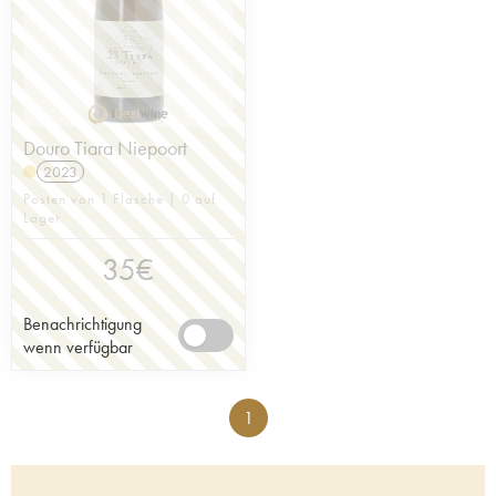
Douro Tiara Niepoort
2023
Posten von 1 Flasche | 0 auf
Lager
35
€
Benachrichtigung
wenn verfügbar
1