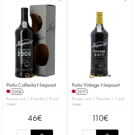
Porto Colheita Niepoort
Porto Vintage Niepoort
2008
2017
Posten von 1 Flasche | 9 auf
Posten von 1 Flasche | 1 auf
Lager
Lager
46
€
110
€