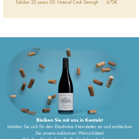
Talisker 25 years Of. Natural Cask Strengh
673
€
Refill Casks - bottled in 2004 Limited Edition
Talisker 18 years Of. 70cl
141
€
Talisker Of. Port Ruighe
38
€
Talisker Of. Storm
54
€
Talisker Of. Dark Storm Charred Casks
42
€
Talisker 10 years Of.
47
€
Talisker 1989 Of. One of 7000 - bottled 1999
313
€
Friends of the Classic Malts Limited Edition
Talisker 10 years Of. The Golden Spirit Of Skye
219
€
Classic Malts
Talisker 1958 Gordon & MacPhail
1.643
€
Talisker 8 years 2009 Of. Natural Cask
172
€
Strength bottled 2018 Limited Release
Talisker 20 years 1981 Of. Natural Cask
1.907
€
Strength - One of 9000 - bottled 2002
Limited Edition
Talisker 27 years 1985 Of. Natural Cask
1.111
€
Strength - One of 3000 Maritime Edition
Bleiben Sie mit uns in Kontakt
Talisker Langside Distillers Unique Star Refill
94
€
Melden Sie sich für den iDealwine-Newsletter an und entdecken
Hogshead - One of 380 Distiller's Art
Sie unsere exklusiven Weinschätze!
Talisker Langside Distillers Unique Star Sherry
103
€