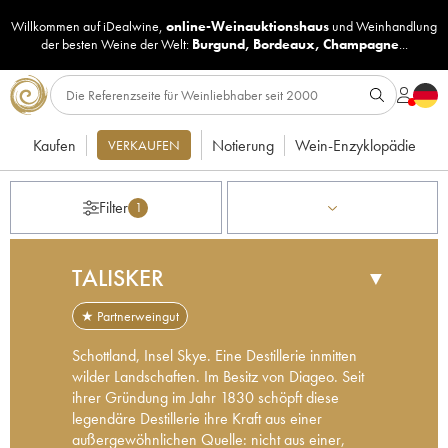
Willkommen auf iDealwine,
online-Weinauktionshaus
und
Weinhandlung
der besten Weine der Welt:
Burgund
,
Bordeaux
,
Champagne
...
Kaufen
Notierung
Wein-Enzyklopädie
VERKAUFEN
Filter
1
TALISKER
▼
★ Partnerweingut
Schottland, Insel Skye. Eine Destillerie inmitten
wilder Landschaften. Im Besitz von Diageo. Seit
ihrer Gründung im Jahr 1830 schöpft diese
legendäre Destillerie ihre Kraft aus einer
außergewöhnlichen Quelle: nicht aus einer,