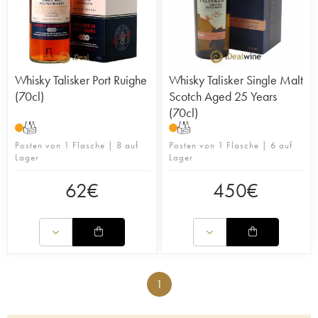
Whisky Talisker Port Ruighe
Whisky Talisker Single Malt
(70cl)
Scotch Aged 25 Years
(70cl)
T
T
Posten von 1 Flasche | 8 auf
Posten von 1 Flasche | 6 auf
Lager
Lager
62
€
450
€
1