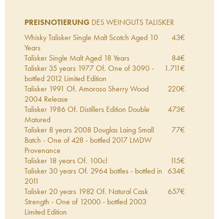
PREISNOTIERUNG
DES WEINGUTS TALISKER
Whisky Talisker Single Malt Scotch Aged 10
43
€
Years
Talisker Single Malt Aged 18 Years
84
€
Talisker 35 years 1977 Of. One of 3090 -
1.711
€
bottled 2012 Limited Edition
Talisker 1991 Of. Amoroso Sherry Wood
220
€
2004 Release
Talisker 1986 Of. Distillers Edition Double
473
€
Matured
Talisker 8 years 2008 Douglas Laing Small
77
€
Batch - One of 428 - bottled 2017 LMDW
Provenance
Talisker 18 years Of. 100cl
115
€
Talisker 30 years Of. 2964 bottles - bottled in
634
€
2011
Talisker 20 years 1982 Of. Natural Cask
657
€
Strength - One of 12000 - bottled 2003
Limited Edition