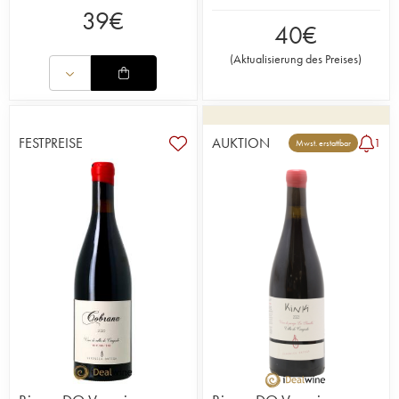
39
€
40
€
(
Aktualisierung des Preises
)
FESTPREISE
AUKTION
1
Mwst. erstattbar