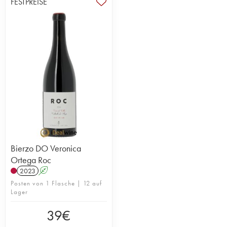
FESTPREISE
Bierzo DO Veronica
Ortega Roc
2023
A
Posten von 1 Flasche | 12 auf
Lager
39
€