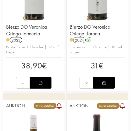
Bierzo DO Veronica
Bierzo DO Veronica
Ortega Tormenta
Ortega Llorona
2023
2024
A
Posten von 1 Flasche | 12 auf
Posten von 1 Flasche | 18 auf
Lager
Lager
38,90
€
31
€
AUKTION
AUKTION
Mwst. erstattbar
Mwst. erstattbar