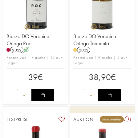
Bierzo DO Veronica
Bierzo DO Veronica
Ortega Roc
Ortega Tormenta
2022
A
2022
Posten von 1 Flasche | 12 auf
Posten von 1 Flasche | 5 auf
Lager
Lager
39
€
38,90
€
FESTPREISE
AUKTION
1
Mwst. erstattbar