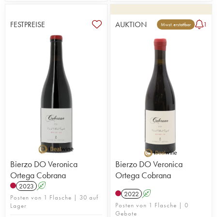
FESTPREISE
AUKTION
1
Mwst. erstattbar
Bierzo DO Veronica
Bierzo DO Veronica
Ortega Cobrana
Ortega Cobrana
2023
A
2022
A
Posten von 1 Flasche | 30 auf
Posten von 1 Flasche | 0
Lager
Gebote