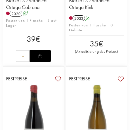
Bierzo DO Veronica
Bierzo DO Veronica
Ortega Cobrana
Ortega Kinki
2020
A
2023
A
Posten von 1 Flasche | 3 auf
Posten von 1 Flasche | 0
Lager
Gebote
39
€
35
€
(
Aktualisierung des Preises
)
FESTPREISE
FESTPREISE