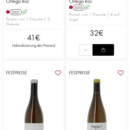
Ortega Roc
Ortega Roc
2015
A
2021
A
Posten von 1 Flasche | 6 auf
Posten von 1 Flasche | 0
Lager
Gebote
32
€
41
€
(
Aktualisierung des Preises
)
FESTPREISE
FESTPREISE