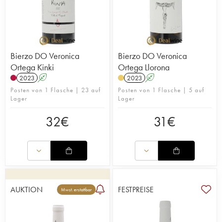
Bierzo DO Veronica
Bierzo DO Veronica
Ortega Kinki
Ortega Llorona
2023
A
2023
A
Posten von 1 Flasche | 23 auf
Posten von 1 Flasche | 5 auf
Lager
Lager
32
€
31
€
AUKTION
FESTPREISE
Mwst. erstattbar