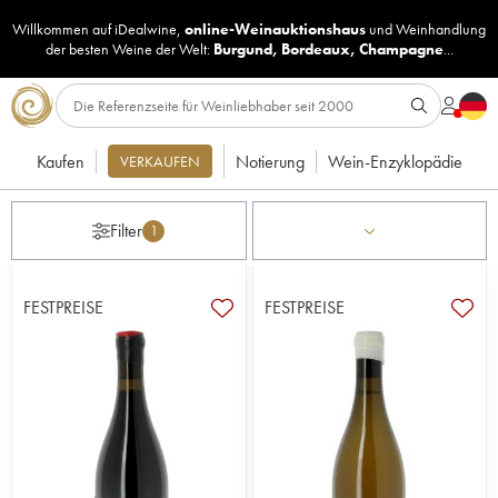
Willkommen auf iDealwine,
online-Weinauktionshaus
und
Weinhandlung
der besten Weine der Welt:
Burgund
,
Bordeaux
,
Champagne
...
Kaufen
Notierung
Wein-Enzyklopädie
VERKAUFEN
Filter
1
FESTPREISE
FESTPREISE