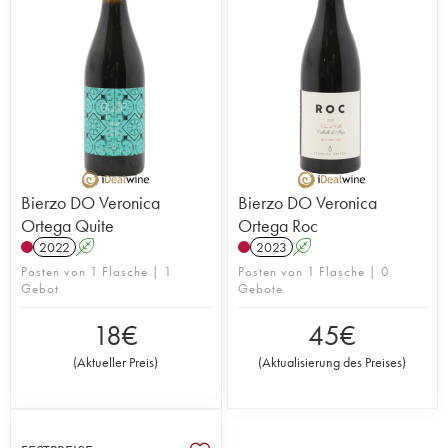
Bierzo DO Veronica
Bierzo DO Veronica
Ortega Quite
Ortega Roc
2022
A
2023
A
Posten von 1 Flasche | 1
Posten von 1 Flasche | 0
Gebot
Gebote
18
€
45
€
(
Aktueller Preis
)
(
Aktualisierung des Preises
)