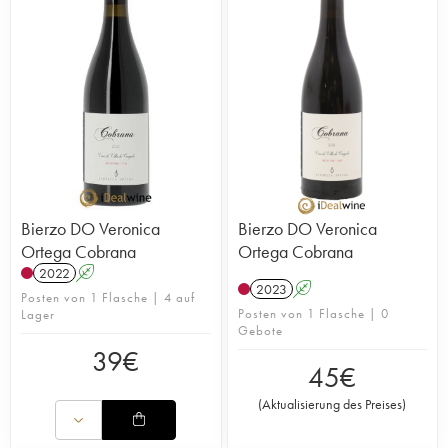
Bierzo DO Veronica
Bierzo DO Veronica
Ortega Cobrana
Ortega Cobrana
2022
A
2023
A
Posten von 1 Flasche | 4 auf
Posten von 1 Flasche | 0
Lager
Gebote
39
€
45
€
(
Aktualisierung des Preises
)